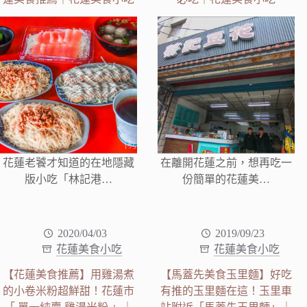
花蓮老饕才知道的在地隱藏
在離開花蓮之前，想再吃一
版小吃「林記港…
份簡單的花蓮美…
2020/04/03
2019/09/23
花蓮美食小吃
花蓮美食小吃
【花蓮美食推薦】用雞湯煮
【馬蓋先美食玉里麵】好吃
的小卷米粉超鮮甜！花蓮市
有推的玉里麵在這！玉里車