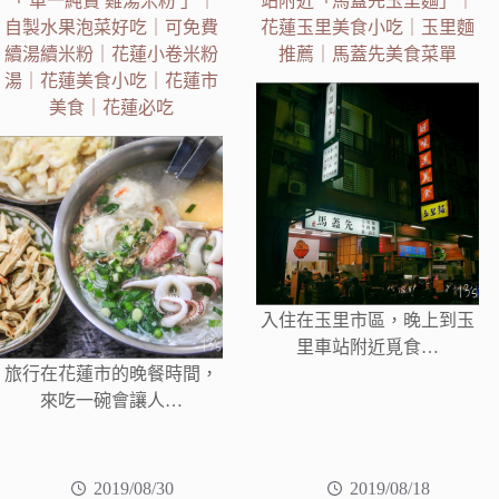
「 單一純賣 雞湯米粉 」｜
站附近「馬蓋先玉里麵」｜
自製水果泡菜好吃｜可免費
花蓮玉里美食小吃｜玉里麵
續湯續米粉｜花蓮小卷米粉
推薦｜馬蓋先美食菜單
湯｜花蓮美食小吃｜花蓮市
美食｜花蓮必吃
入住在玉里市區，晚上到玉
里車站附近覓食…
旅行在花蓮市的晚餐時間，
來吃一碗會讓人…
2019/08/30
2019/08/18