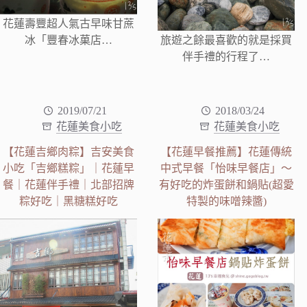
花蓮壽豐超人氣古早味甘蔗
冰「豐春冰菓店…
旅遊之餘最喜歡的就是採買
伴手禮的行程了…
2019/07/21
2018/03/24
花蓮美食小吃
花蓮美食小吃
【花蓮吉鄉肉粽】吉安美食
【花蓮早餐推薦】花蓮傳統
小吃「吉鄉糕粽」｜花蓮早
中式早餐「怡味早餐店」～
餐｜花蓮伴手禮｜北部招牌
有好吃的炸蛋餅和鍋貼(超愛
粽好吃｜黑糖糕好吃
特製的味噌辣醬)