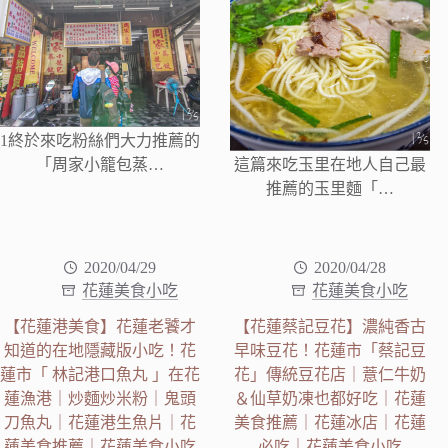
1終於來吃粉絲們大力推薦的
「周家小籠包蒸…
這篇來吃玉里在地人自己最
推薦的玉里麵「…
2020/04/29
2020/04/28
花蓮美食小吃
花蓮美食小吃
【花蓮港美食】花蓮老饕才
【花蓮蔡記豆花】濃純香古
知道的在地隱藏版小吃！花
早味豆花！花蓮市「蔡記豆
蓮市「 林記港口魚丸 」在花
花」傳統豆花店｜薏仁牛奶
蓮漁港｜炒麵炒米粉｜鬼頭
＆仙草奶凍也都好吃｜花蓮
刀魚丸｜花蓮港生魚片｜花
美食推薦｜花蓮冰店｜花蓮
蓮美食推薦｜花蓮美食小吃
必吃｜花蓮美食小吃