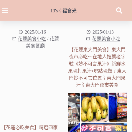
跳
至
13's幸福食光
主
要
內
2025/01/16
2025/01/13
花蓮美食小吃
/
花蓮
花蓮美食小吃
容
美食餐廳
【花蓮東大門美食】東大門
夜市必吃～在地人推薦老字
號《妙不可言果汁》新鮮水
果現打果汁•現點現做⌇東大
門妙不可言位置⌇東大門果
汁⌇東大門夜市美食
【花蓮必吃美食】精選四家