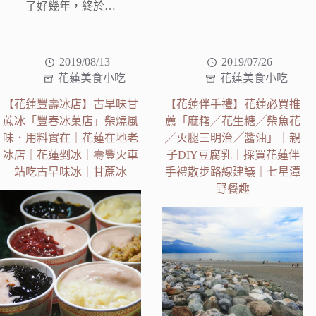
了好幾年，終於…
2019/08/13
2019/07/26
花蓮美食小吃
花蓮美食小吃
【花蓮豐壽冰店】古早味甘
【花蓮伴手禮】花蓮必買推
蔗冰「豐春冰菓店」柴燒風
薦「麻糬╱花生糖╱柴魚花
味．用料實在｜花蓮在地老
╱火腿三明治╱醬油」｜親
冰店｜花蓮剉冰｜壽豐火車
子DIY豆腐乳｜採買花蓮伴
站吃古早味冰｜甘蔗冰
手禮散步路線建議｜七星潭
野餐趣