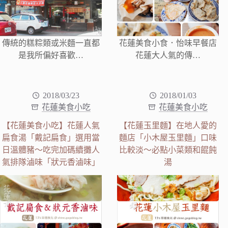
傳統的糕粽類或米麵一直都
花蓮美食小食．怡味早餐店
是我所偏好喜歡…
花蓮大人氣的傳…
2018/03/23
2018/01/03
花蓮美食小吃
花蓮美食小吃
【花蓮美食小吃】花蓮人氣
【花蓮玉里麵】在地人愛的
扁食湯「戴記扁食」選用當
麵店「小木屋玉里麵」口味
日溫體豬～吃完加碼續攤人
比較淡～必點小菜類和餛飩
氣排隊滷味「狀元香滷味」
湯