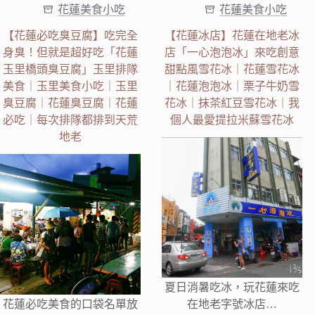
花蓮美食小吃
花蓮美食小吃
【花蓮必吃臭豆腐】吃完全
【花蓮冰店】花蓮在地老冰
身臭！但就是超好吃「花蓮
店「一心泡泡冰」來吃創意
玉里橋頭臭豆腐」玉里排隊
甜點風雪花冰｜花蓮雪花冰
美食｜玉里美食小吃｜玉里
｜花蓮泡泡冰｜栗子牛奶雪
臭豆腐｜花蓮臭豆腐｜花蓮
花冰｜抹茶紅豆雪花冰｜我
必吃｜每次排隊都排到天荒
個人最愛提拉米蘇雪花冰
地老
夏日消暑吃冰，玩花蓮來吃
花蓮必吃美食的口袋名單放
在地老字號冰店…