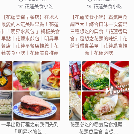
花蓮美食小吃
花蓮美食小吃
【花蓮美崙早餐店】在地人
【花蓮美食小吃】霸氣扁食
最愛的人氣美味早點！花蓮
超巨大！綜合口味一次滿足
市「 明昇水煎包 」銅板美食
三種想吃的扁食「花蓮香扁
早點｜花蓮水煎包｜明昇早
食」是想念花蓮的味道｜花
餐店｜花蓮早餐店推薦｜花
蓮香扁食菜單｜花蓮扁食推
蓮美食小吃｜花蓮美食推薦
薦｜花蓮必吃
一早出發行程之前我們先到
花蓮必吃的霸氣扁食推薦︰
「 明昇水煎包 …
花蓮香扁食 自從…