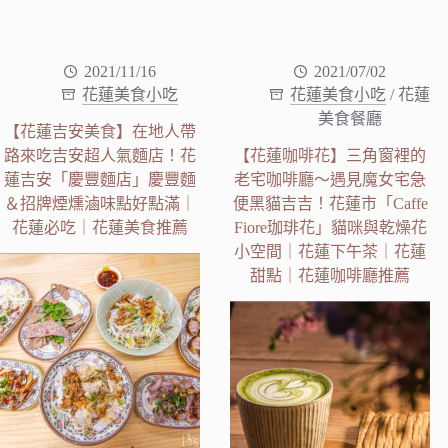
2021/11/16
2021/07/02
花蓮美食小吃
花蓮美食小吃
/
花蓮
美食餐廳
【花蓮吉安美食】在地人帶
路來吃吉安超人氣麵店！花
【花蓮咖啡花】三角窗裡的
蓮吉安「慶豐麵店」慶豐麵
老宅咖啡廳～遇見魔女宅急
＆招牌煙燻滷味點好點滿｜
便黑貓吉吉！花蓮市「Caffe
花蓮必吃｜花蓮美食推薦
Fiore珈琲花」貓咪與乾燥花
小空間｜花蓮下午茶｜花蓮
甜點｜花蓮咖啡廳推薦