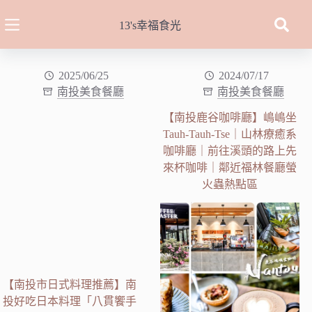
跳
至
13's幸福食光
主
要
內
2025/06/25
2024/07/17
南投美食餐廳
南投美食餐廳
容
【南投鹿谷咖啡廳】嶋嶋坐
Tauh-Tauh-Tse｜山林療癒系
咖啡廳｜前往溪頭的路上先
來杯咖啡｜鄰近福林餐廳螢
火蟲熱點區
【南投市日式料理推薦】南
投好吃日本料理「八貫饗手