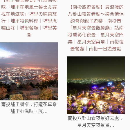
【埔里餐桌饗宴】打造南投
味「埔里在地風土餐桌＆尋
【南投旅遊景點】最浪漫的
找在地滋味」埔里の味蕾旅
八卦山夜景看點～適合情侶
行｜埔里特色料理｜埔里虎
約會與親子遊樂！南投市
嘯山莊｜埔里餐廳｜埔里美
「星月天空景觀餐廳」站南
食
投看彰化夜景｜星月天空門
票｜星月天空菜單｜南投夜
景餐廳｜南投一日遊景點
南投埔里餐桌︰打造花草系
埔里心滋味，展…
南投八卦山看夜景好去處︰
星月天空夜景景…