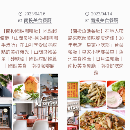
2023/04/16
2023/04/14
南投美食餐廳
南投美食餐廳
【南投國姓咖啡廳】地點超
【南投魚池餐廳】在地人帶
僻靜「山間良物–國姓咖啡咖
路來吃超美味脆皮烤雞！30
手造所」在山裡享受咖啡甜
年老店「皇家小吃部」台菜
點的美好時光｜山間良物菜
餐廳｜皇家小吃部菜單｜魚
單｜砂糖橘｜國姓甜點推薦
池美食推薦｜日月潭餐廳｜
｜國姓美食｜南投咖啡館
南投美食餐廳｜南投好吃烤
雞