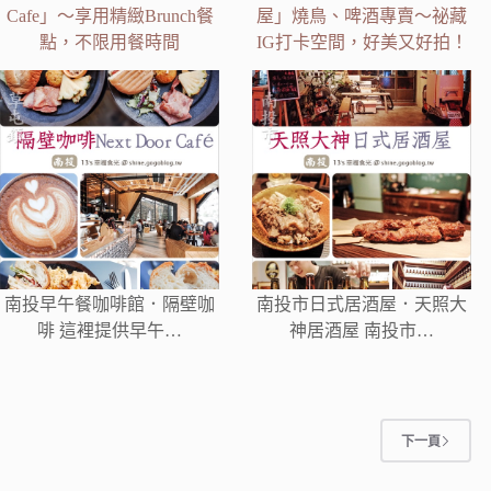
Cafe」～享用精緻Brunch餐
屋」燒鳥、啤酒專賣～祕藏
點，不限用餐時間
IG打卡空間，好美又好拍！
南投早午餐咖啡館．隔壁咖
南投市日式居酒屋．天照大
啡 這裡提供早午…
神居酒屋 南投市…
下一頁