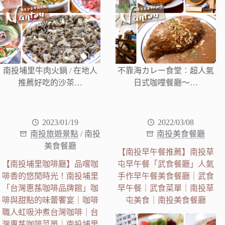
南投埔里牛肉火鍋 / 在地人
不靠海カレー食堂︰超人氣
推薦好吃的沙茶…
日式咖哩餐廳～…
2023/01/19
2022/03/08
南投旅遊景點
/
南投
南投美食餐廳
美食餐廳
【南投早午餐推薦】南投草
【南投埔里咖啡廳】品嚐咖
屯早午餐「武食餐廳」人氣
啡香的悠閒時光！南投埔里
手作早午餐美食餐廳｜武食
「台灣惠蓀咖啡品牌館」咖
早午餐｜武食菜單｜南投草
啡與甜點的味蕾饗宴｜咖啡
屯美食｜南投美食餐廳
職人虹吸沖煮台灣咖啡｜台
灣惠蓀咖啡菜單｜南投埔里