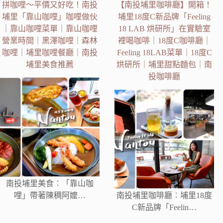
拼咖哩～平價又好吃！南投
【南投埔里咖啡廳】開箱！
埔里「靠山咖哩」咖哩做伙
埔里18度C新品牌「Feeling
｜靠山咖哩菜單｜靠山咖哩
18 LAB 烘研所」在實驗室
營業時間｜黑澤咖哩｜森林
裡喝咖啡｜18度C咖啡廳｜
咖哩｜埔里咖哩餐廳｜南投
Feeling 18LAB菜單｜18度C
埔里美食推薦
烘研所｜埔里甜點麵包｜南
投咖啡廳
南投埔里美食︰「靠山咖
哩」帶著陳稠阿嬤…
南投埔里咖啡廳︰埔里18度
C新品牌「Feelin…