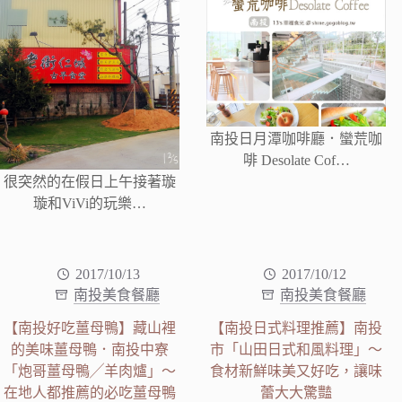
南投日月潭咖啡廳．蠻荒咖
啡 Desolate Cof…
很突然的在假日上午接著璇
璇和ViVi的玩樂…
2017/10/13
2017/10/12
南投美食餐廳
南投美食餐廳
【南投好吃薑母鴨】藏山裡
【南投日式料理推薦】南投
的美味薑母鴨．南投中寮
市「山田日式和風料理」～
「炮哥薑母鴨╱羊肉爐」～
食材新鮮味美又好吃，讓味
在地人都推薦的必吃薑母鴨
蕾大大驚豔