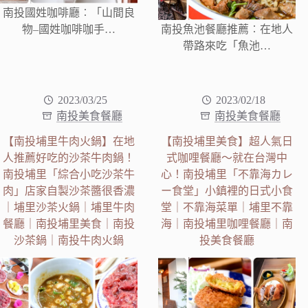
南投國姓咖啡廳︰「山間良
物–國姓咖啡咖手…
南投魚池餐廳推薦︰在地人
帶路來吃「魚池…
2023/03/25
2023/02/18
南投美食餐廳
南投美食餐廳
【南投埔里牛肉火鍋】在地
【南投埔里美食】超人氣日
人推薦好吃的沙茶牛肉鍋！
式咖哩餐廳～就在台灣中
南投埔里「綜合小吃沙茶牛
心！南投埔里「不靠海カレ
肉」店家自製沙茶醬很香濃
ー食堂」小鎮裡的日式小食
｜埔里沙茶火鍋｜埔里牛肉
堂｜不靠海菜單｜埔里不靠
餐廳｜南投埔里美食｜南投
海｜南投埔里咖哩餐廳｜南
沙茶鍋｜南投牛肉火鍋
投美食餐廳