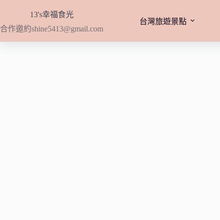
跳
13's幸福食光
至
台灣旅遊景點
合作邀約
shine5413@gmail.com
主
要
內
容