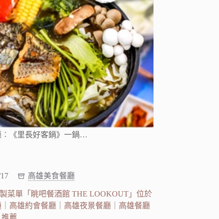
廳︰《里長好客鍋》一鍋…
/17
高雄美食餐廳
單「眺吧餐酒館 THE LOOKOUT」位於
通｜高雄約會餐廳｜高雄夜景餐廳｜高雄餐廳
推薦