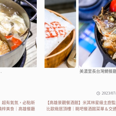
…
美濃里長台灣鯛餐
2023/07
」超有氣氛，必點新
【高雄景觀餐酒館】米其林星級主廚監製菜
楠梓美食｜高雄餐廳
比歐緻居頂樓｜眺吧餐酒館菜單＆交