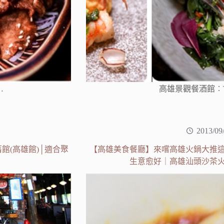
…
高雄景觀餐酒館︰The L
2013/09
(高雄館)│適合聚
【高雄美食餐廳】來嚐高雄火鍋大推
生意愈好｜高雄汕頭沙茶