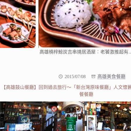
高雄楠梓鯨炭吉串燒居酒屋︰老饕激推超有
2015/07/08
高雄美食餐廳
【高雄鼓山餐廳】回到過去旅行～「新台灣原味餐廳」人文懷舊館
餐餐廳