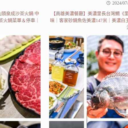
2024/07
頭泉成沙茶火鍋 中
【高雄美濃餐廳】美濃里長台灣鯛《
茶火鍋菜單＆停車｜
味｜客家砂鍋魚佐美濃147米｜美濃