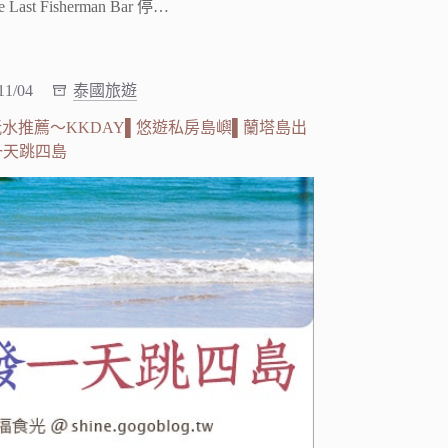
t Fisherman Bar 停…
11/04
泰國旅遊
水推薦～KKDAY▌悠遊私房島嶼▌蘭塔島出
一天跳四島