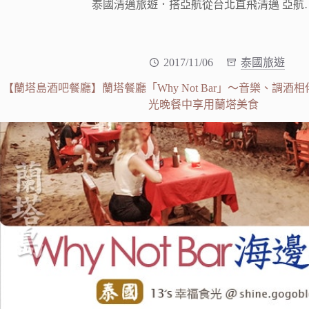
泰國清邁旅遊．搭亞航從台北直飛清邁 亞航
2017/11/06
泰國旅遊
【蘭塔島酒吧餐廳】蘭塔餐廳「Why Not Bar」～音樂、調酒
光晚餐中享用蘭塔美食