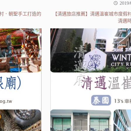
2019/
銀飾村．朝聖手工打造的
【清邁旅店推薦】清邁溫崔城市度假村(Wintree 
清邁