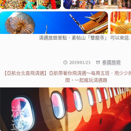
清邁旅遊景點．素帖山「雙龍寺」 可以來這
2019/01/23
泰國旅遊
【亞航台北直飛清邁】亞航帶著你飛清邁～每周五班．用少少
間，一起瘋玩清邁趣