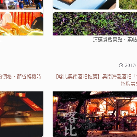
…
清邁賞櫻景點．素帖山坤
2017/
的價格．節省轉機時
【喀比奧南酒吧推薦】奧南海灘酒吧「The L
招牌美