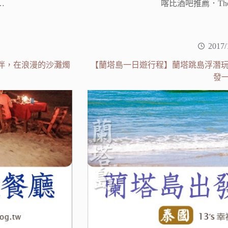
…
喀比酒吧推薦．The Las
2017/
相伴，在浪漫的沙灘燭
【蘭塔島一日遊行程】蘭塔跳島浮潛玩
發