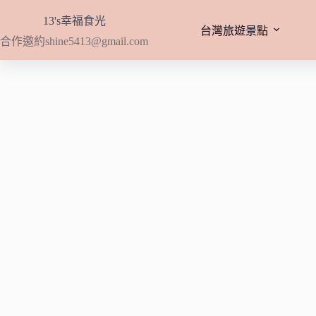
跳
13's幸福食光
至
台灣旅遊景點
合作邀約
shine5413@gmail.com
主
要
內
容