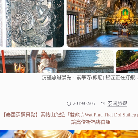
清邁旅遊景點．素攀寺(銀廟) 銀匠正在打銀
2019/02/05
泰國旅遊
【泰國清邁景點】素帖山旅遊「雙龍寺Wat Phra That Doi Sut
讓高僧祈福綁白繩