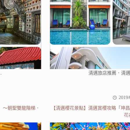
…
清邁旅店推薦．清邁
2019/
hep」～朝聖雙龍階梯．
【清邁櫻花景點】清邁賞櫻攻略「坤昌阡賞櫻
花