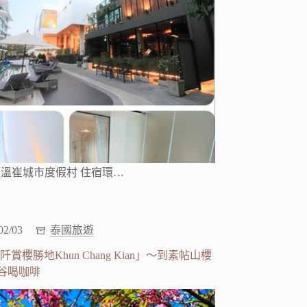
溫崔城市度假村 住宿環…
02/03
泰國旅遊
勝地Khun Chang Kian」～到素帖山櫻
谷喝咖啡