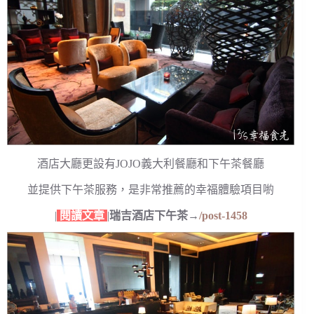
酒店大廳更設有JOJO義大利餐廳和下午茶餐廳
並提供下午茶服務，是非常推薦的幸福體驗項目喲
|
閱讀文章
|
瑞吉酒店下午茶→
/post-1458