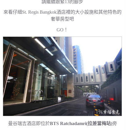
請繼續跟緊13的腳步
來看仔細St. Regis Bangkok酒店裡的大小設施和其他特色的
奢華房型吧
GO！
曼谷瑞吉酒店即位於
BTS Ratchadamri(拉差當梅站)
旁