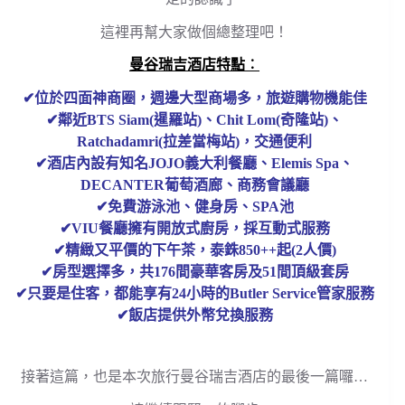
這裡再幫大家做個總整理吧！
曼谷瑞吉酒店特點︰
✔位於四面神商圈，週邊大型商場多，旅遊購物機能佳
✔鄰近BTS Siam(暹羅站)、Chit Lom(奇隆站)、
Ratchadamri(拉差當梅站)，交通便利
✔酒店內設有知名JOJO義大利餐廳、Elemis Spa、
DECANTER葡萄酒廊、商務會議廳
✔免費游泳池、健身房、SPA池
✔VIU餐廳擁有開放式廚房，採互動式服務
✔精緻又平價的下午茶，泰銖850++起(2人價)
✔房型選擇多，共176間豪華客房及51間頂級套房
✔只要是住客，都能享有24小時的Butler Service管家服務
✔飯店提供外幣兌換服務
接著這篇，也是本次旅行曼谷瑞吉酒店的最後一篇囉…