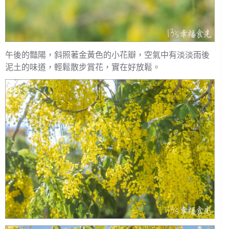
午後的豔陽，斜照著金黃色的小花瓣，空氣中有淡淡雨後
泥土的味道，輕鬆散步賞花，實在好放鬆。