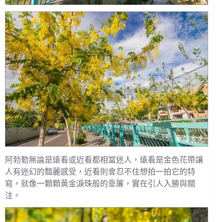
阿勃勒無論是遠看或近看都相當迷人，遠看是金色花帶讓
人有迷幻的豔麗感受，近看則會忍不住想拍一拍它的特
寫，就像一顆顆黃金淚珠般的垂簾，實在引人入勝與關
注。