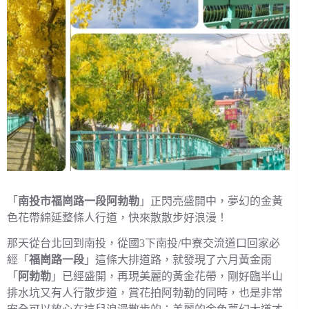
「
南投市福崗路一段阿勃勒
」正閃亮盛開中，夢幻的金黃
色花帶綿延整條人行道，快來散散步好浪漫！
那天從台北回到南投，從國3下南投/中寮交流道口回家必
經「
福崗路一段
」這條大排道路，就發現了六月黃金雨
「
阿勃勒
」已經盛開，再現美麗的黃金花帶，剛好臨半山
排水坑又有人行散步道，賞花拍阿勃勒的同時，也是非常