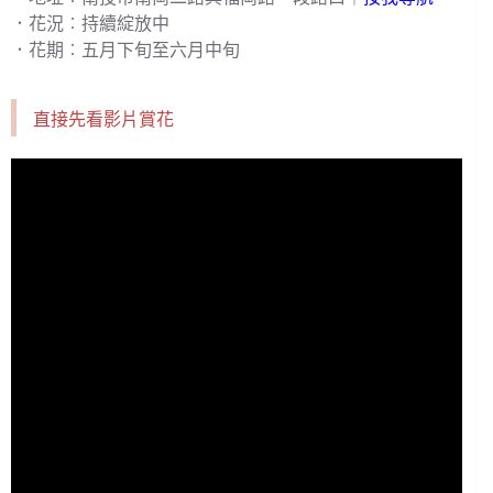
．花況︰持續綻放中
．花期︰五月下旬至六月中旬
直接先看影片賞花