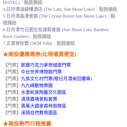
HOTEL)
︰
點我連結
4.
日月潭涵碧樓酒店 (The Lalu, Sun Moon Lake)
︰
點我連結
5.
日月潭晶澤會館 (The Crystal Resort Sun Moon Lake)
︰
點
我連結
6.
日月潭竹石園生態渡假會館 (Sun Moon Lake Bamboo
Rock Garden)
︰
點我連結
7.
五里坡民墅 (5KM Villa)
︰
點我連結
★南投優惠票券(比現場買便宜)
【門票】
妮娜巧克力夢想城堡門票
【門票】
中台世界博物館門票
【門票】
九族文化村門票(贈日月潭來回纜車)
【門票】
九九峰動物樂園
【門票】
水里蛇窯陶藝文化園區
【門票】
清境農場景點套票
【門票】
奧萬大國家森林遊樂區
【門票】
溪頭自然教育園區
★南投熱門
行程推薦