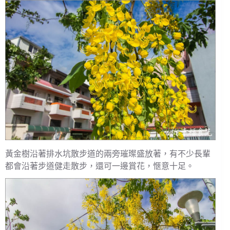
黃金樹沿著排水坑散步道的兩旁璀璨盛放著，有不少長輩
都會沿著步道健走散步，還可一邊賞花，愜意十足。