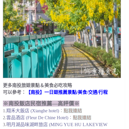
更多南投旅遊景點＆美食必吃攻略
可以參考：
【南投】一日遊推薦景點/美食/交通/行程
※南投飯店民宿推薦—高評價※
1.
翔禾大飯店 (Xianghe hotel)
︰
點我連結
2.
雲品酒店 (Fleur De Chine Hotel)
︰
點我連結
3.
明月湖品味湖畔旅店 (MING YUE HU LAKEVIEW