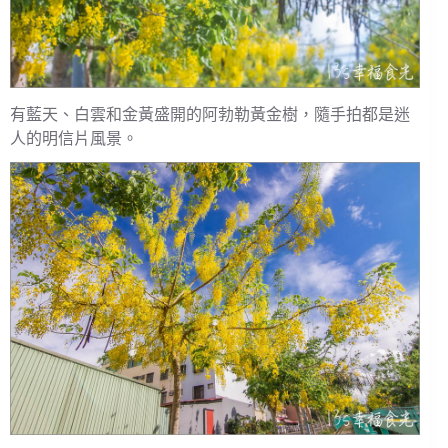
有藍天、白雲和金黃盛開的阿勃勒黃金樹，隨手拍都是迷
人的明信片風景。