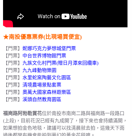
★南投優惠票券(比現場買便宜)
【門票】
妮娜巧克力夢想城堡門票
【門票】
中台世界博物館門票
【門票】
九族文化村門票(贈日月潭來回纜車)
【門票】
九九峰動物樂園
【門票】
水里蛇窯陶藝文化園區
【門票】
清境農場景點套票
【門票】
奧萬大國家森林遊樂區
【門票】
溪頭自然教育園區
福崗路阿勃勒賞花
位於南投市南崗二路與福崗路一段路口
(上段)，目前花況已經有九成開了，接下來也會持續滿開，
如果想拍金色地毯，建議可以找清晨就去拍，這幾天下雨
過後都蠻有機會能拍到夢幻的黃金花毯唷。