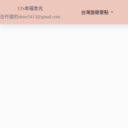
跳
13's幸福食光
至
台灣旅遊景點
合作邀約
shine5413@gmail.com
主
要
內
容