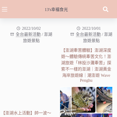
跳
至
13's幸福食光
主
要
內
2022/10/02
2022/10/01
全台最新活動
/
澎湖
全台最新活動
/
澎湖
容
旅遊景點
旅遊景點
【澎湖牽罟體驗】澎湖深度
遊～體驗傳統牽罟文化！澎
湖旅遊「林投沙灘牽罟」探
索不一樣的澎湖｜澎湖黃金
海岸旅遊線｜潮澎遊 Wave
Penghu
【澎湖水上活動】帥一波～