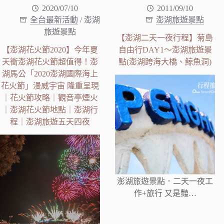
2020/07/10
2011/09/10
全台最新活動
/
澎湖
澎湖旅遊景點
旅遊景點
【澎湖二天一夜行程】菊島
【澎湖花火節2020】今年夏
自由行DAY1～澎湖旅遊景
天衝澎湖花火節超值得！澎
點(澎湖跨海大橋、鯨魚洞)
湖馬公「2020澎湖國際海上
花火節」漫威宇宙 隆重呈現
｜花火節攻略｜觀音亭煙火
｜澎湖花火節地點｜澎湖行
程｜澎湖旅遊五天四夜
澎湖旅遊景點．二天一夜工
作+旅行 又是豔…