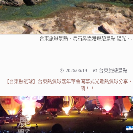
台東旅遊景點．烏石鼻漁港遊憩景點 陽光、
2026/06/19
台東旅遊景點
【台東熱氣球】台東熱氣球嘉年華會開幕式光雕熱氣球分享，
鬧！！