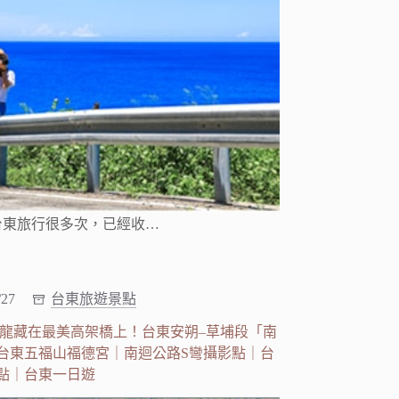
台東旅行很多次，已經收…
/27
台東旅遊景點
龍藏在最美高架橋上！台東安朔–草埔段「南
台東五福山福德宮｜南迴公路S彎攝影點｜台
點｜台東一日遊