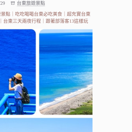
/29
台東旅遊景點
遊景點｜吃吃喝喝台東必吃美食｜超充實台東
｜台東三天兩夜行程｜跟著部落客13這樣玩