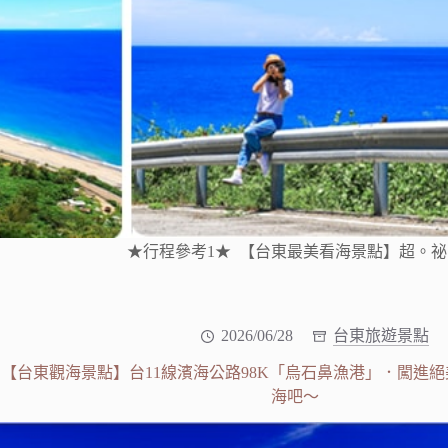
★行程參考1★ 【台東最美看海景點】超。祕
2026/06/28
台東旅遊景點
【台東觀海景點】台11線濱海公路98K「烏石鼻漁港」．闖進
海吧～