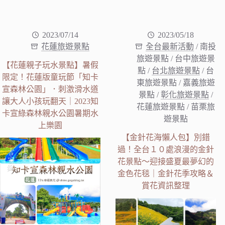
2023/07/14
2023/05/18
花蓮旅遊景點
全台最新活動
/
南投
旅遊景點
/
台中旅遊景
【花蓮親子玩水景點】暑假
點
/
台北旅遊景點
/
台
限定！花蓮版童玩節「知卡
東旅遊景點
/
嘉義旅遊
宣森林公園」．刺激滑水道
景點
/
彰化旅遊景點
/
讓大人小孩玩翻天｜2023知
花蓮旅遊景點
/
苗栗旅
卡宣綠森林親水公園暑期水
遊景點
上樂園
【金針花海懶人包】別錯
過！全台１０處浪漫的金針
花景點～迎接盛夏最夢幻的
金色花毯｜金針花季攻略＆
賞花資訊整理