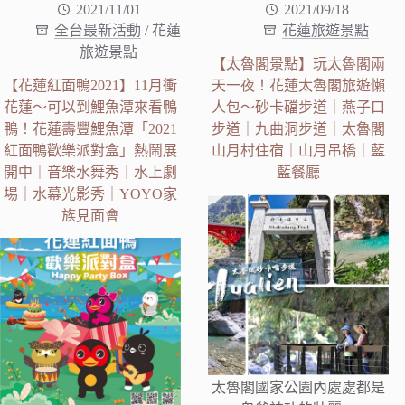
2021/11/01
2021/09/18
全台最新活動
/
花蓮
花蓮旅遊景點
旅遊景點
【太魯閣景點】玩太魯閣兩
【花蓮紅面鴨2021】11月衝
天一夜！花蓮太魯閣旅遊懶
花蓮～可以到鯉魚潭來看鴨
人包～砂卡礑步道｜燕子口
鴨！花蓮壽豐鯉魚潭「2021
步道｜九曲洞步道｜太魯閣
紅面鴨歡樂派對盒」熱鬧展
山月村住宿｜山月吊橋｜藍
開中｜音樂水舞秀｜水上劇
藍餐廳
場｜水幕光影秀｜YOYO家
族見面會
太魯閣國家公園內處處都是