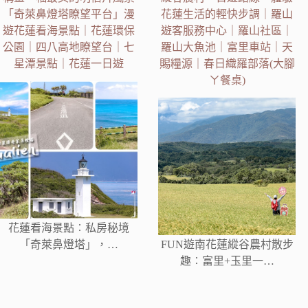
「奇萊鼻燈塔瞭望平台」漫
花蓮生活的輕快步調｜羅山
遊花蓮看海景點｜花蓮環保
遊客服務中心｜羅山社區｜
公園｜四八高地瞭望台｜七
羅山大魚池｜富里車站｜天
星潭景點｜花蓮一日遊
賜糧源｜春日織羅部落(大腳
ㄚ餐桌)
花蓮看海景點︰私房秘境
「奇萊鼻燈塔」，…
FUN遊南花蓮縱谷農村散步
趣︰富里+玉里一…