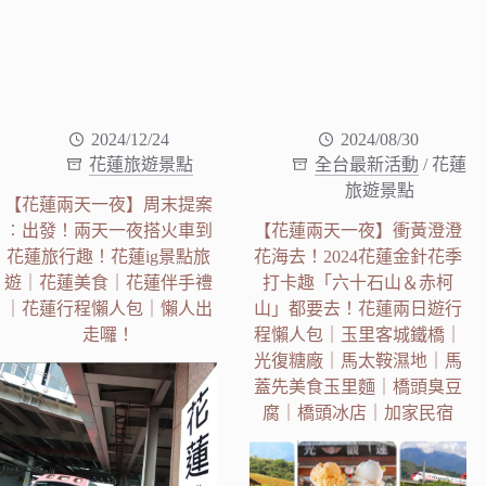
2024/12/24
2024/08/30
花蓮旅遊景點
全台最新活動
/
花蓮
旅遊景點
【花蓮兩天一夜】周末提案
︰出發！兩天一夜搭火車到
【花蓮兩天一夜】衝黃澄澄
花蓮旅行趣！花蓮ig景點旅
花海去！2024花蓮金針花季
遊｜花蓮美食｜花蓮伴手禮
打卡趣「六十石山＆赤柯
｜花蓮行程懶人包｜懶人出
山」都要去！花蓮兩日遊行
走囉！
程懶人包｜玉里客城鐵橋｜
光復糖廠｜馬太鞍濕地｜馬
蓋先美食玉里麵｜橋頭臭豆
腐｜橋頭冰店｜加家民宿