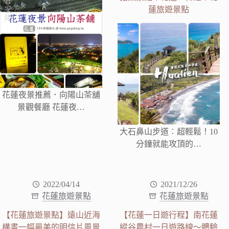
蓮旅遊景點
花蓮夜景推薦．向陽山茶舖
景觀餐廳 花蓮夜…
大石鼻山步道︰超輕鬆！10
分鐘就能攻頂的…
2022/04/14
2021/12/26
花蓮旅遊景點
花蓮旅遊景點
【花蓮旅遊景點】遠山近海
【花蓮一日遊行程】南花蓮
構畫一幅最美的明信片風景
縱谷農村一日遊路線～體驗