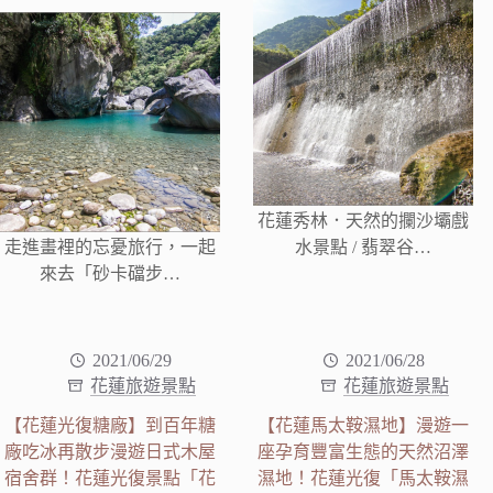
花蓮秀林．天然的攔沙壩戲
走進畫裡的忘憂旅行，一起
水景點 / 翡翠谷…
來去「砂卡礑步…
2021/06/29
2021/06/28
花蓮旅遊景點
花蓮旅遊景點
【花蓮光復糖廠】到百年糖
【花蓮馬太鞍濕地】漫遊一
廠吃冰再散步漫遊日式木屋
座孕育豐富生態的天然沼澤
宿舍群！花蓮光復景點「花
濕地！花蓮光復「馬太鞍濕