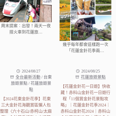
周末提案︰出發！兩天一夜
搭火車到花蓮旅…
幾乎每年都會這樣跑一次
「花蓮金針花季兩…
2024/08/27
2024/08/25
全台最新活動
/
台東
花蓮旅遊景點
旅遊景點
/
花蓮旅遊景
【花蓮金針花一日遊】快收
點
藏！赤科山金針花一日遊行
【2024花東金針花季】花東
程「11個賞金針花景點攻
三大金針花海觀賞區懶人包
略」｜花蓮金針花季2024｜
整理〈六十石山/赤柯山/太麻
赤科山金針花2024｜赤科山