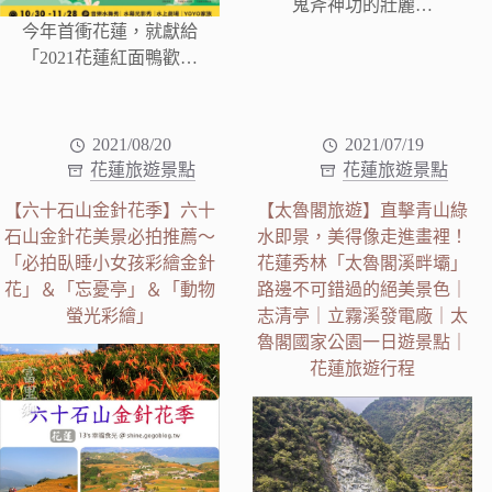
鬼斧神功的壯麗…
今年首衝花蓮，就獻給
「2021花蓮紅面鴨歡…
2021/08/20
2021/07/19
花蓮旅遊景點
花蓮旅遊景點
【六十石山金針花季】六十
【太魯閣旅遊】直擊青山綠
石山金針花美景必拍推薦～
水即景，美得像走進畫裡！
「必拍臥睡小女孩彩繪金針
花蓮秀林「太魯閣溪畔壩」
花」＆「忘憂亭」＆「動物
路邊不可錯過的絕美景色｜
螢光彩繪」
志清亭｜立霧溪發電廠｜太
魯閣國家公園一日遊景點｜
花蓮旅遊行程