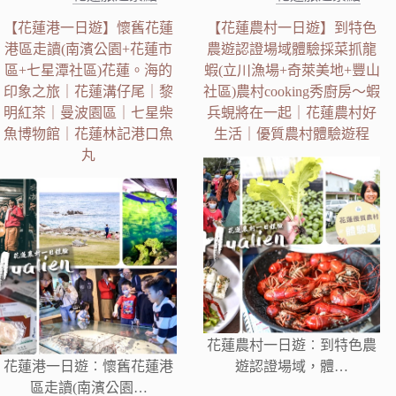
【花蓮港一日遊】懷舊花蓮
【花蓮農村一日遊】到特色
港區走讀(南濱公園+花蓮市
農遊認證場域體驗採菜抓龍
區+七星潭社區)花蓮。海的
蝦(立川漁場+奇萊美地+豐山
印象之旅｜花蓮溝仔尾｜黎
社區)農村cooking秀廚房～蝦
明紅茶｜曼波園區｜七星柴
兵蜆將在一起｜花蓮農村好
魚博物館｜花蓮林記港口魚
生活｜優質農村體驗遊程
丸
花蓮農村一日遊︰到特色農
花蓮港一日遊︰懷舊花蓮港
遊認證場域，體…
區走讀(南濱公園…