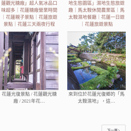
蓮觀光糖廠」超人氣冰品口
地生態園區」濕地生態旅遊
味超多｜花蓮糖廠營業時間
趣｜馬太鞍休閒農業區｜馬
｜花蓮親子景點｜花蓮旅遊
太鞍濕地餐廳｜花蓮一日遊
景點｜花蓮三天兩夜行程
｜花蓮旅遊景點
花蓮光復景點 / 花蓮觀光糖
來到位於花蓮光復鄉的「馬
廠 / 2021年花…
太鞍濕地」，這…
下一頁