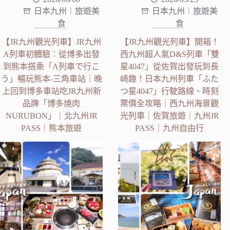
日本九州︱旅遊美
日本九州︱旅遊美
食
食
【JR九州觀光列車】JR九州
【JR九州觀光列車】開箱！
A列車初體驗︰從博多出發
西九州超人氣D&S列車「雙
到熊本搭乘「A列車で行こ
星4047」從佐賀出發玩到長
う」暢玩熊本-三角車站｜晚
崎趣！日本九州列車「ふた
上回到博多車站吃JR九州新
つ星4047」行駛路線、時刻
品牌「博多燒肉
票價全攻略｜西九州海景觀
NURUBON」｜北九州JR
光列車｜佐賀旅遊｜九州JR
PASS｜熊本旅遊
PASS｜九州自由行