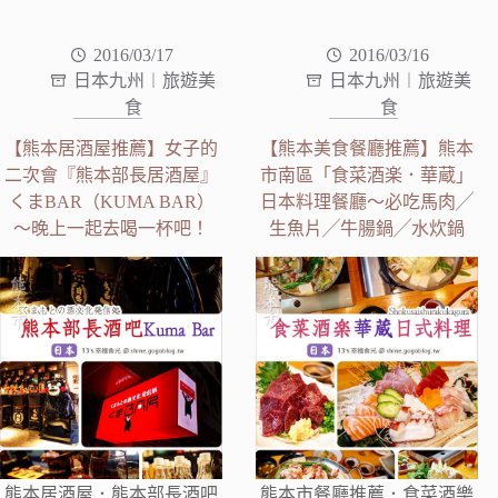
2016/03/17
2016/03/16
日本九州︱旅遊美
日本九州︱旅遊美
食
食
【熊本居酒屋推薦】女子的
【熊本美食餐廳推薦】熊本
二次會『熊本部長居酒屋』
市南區「食菜酒楽．華蔵」
くまBAR（KUMA BAR）
日本料理餐廳～必吃馬肉╱
～晚上一起去喝一杯吧！
生魚片╱牛腸鍋╱水炊鍋
熊本居酒屋．熊本部長酒吧
熊本市餐廳推薦．食菜酒樂