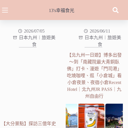
跳
至
13's幸福食光
主
要
內
2026/07/05
2026/06/11
日本九州︱旅遊美
日本九州︱旅遊美
容
食
食
【北九州一日遊】博多出發
～到「南藏院最大青銅臥
佛」打卡、漫遊「門司港」
吃燒咖哩、逛「小倉城」看
小倉夜景、夜宿小倉Recent
Hotel｜北九州JR PASS｜九
州自由行
【大分景點】探訪三億年史