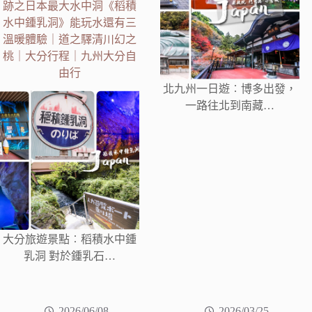
跡之日本最大水中洞《稻積
水中鍾乳洞》能玩水還有三
溫暖體驗｜道之驛清川幻之
桃｜大分行程｜九州大分自
由行
北九州一日遊︰博多出發，
一路往北到南藏…
大分旅遊景點︰稻積水中鍾
乳洞 對於鍾乳石…
2026/06/08
2026/03/25