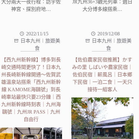
大分兩天一夜行程︰訪宇佐
JR九州36+3觀光列車︰週日
神宮、探別府地…
大分博多線搭乘…
2022/11/15
2019/12/08
日本九州︱旅遊美
日本九州︱旅遊美
食
食
【西九州新幹線】博多到長
【佐伯農家民宿推薦】かす
崎交通時間更快了！日本九
みの里 しばいや農家民宿｜
州長崎新幹線開通～佐賀武
佐伯民宿｜薪風呂｜日本鄉
雄溫泉站搭乘「西九州新幹
下民宿｜一泊二食｜一天只
線 KAMOME海鷗號」到長
接待一組客人
崎車站最快只要23分鐘｜西
九州新幹線時刻表｜九州海
鷗號｜九州JR PASS｜九州
自由行