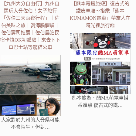
【九州大分自由行】九州自
【熊本電鐵旅遊】復古式的
駕玩大分佐伯！女子旅行
鐵皮車廂～搭乘「熊本
「佐伯三天兩夜行程」｜佐
KUMAMON電車」帶旅人在
伯美味之旅｜剝海膽體驗｜
時光裡旅行趣
佐伯壽司推薦｜佐伯農泊民
宿卡拉OK初體驗｜來去トト
ロ巴士站等龍貓公車
熊本旅遊．酷MA萌電車搭
乘體驗 復古式的鐵…
大家對於九州的大分県可能
不會陌生，但對…