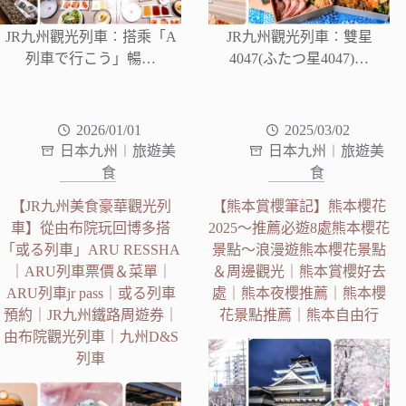
JR九州觀光列車︰搭乘「A
JR九州觀光列車︰雙星
列車で行こう」暢…
4047(ふたつ星4047)…
2026/01/01
2025/03/02
日本九州︱旅遊美
日本九州︱旅遊美
食
食
【JR九州美食豪華觀光列
【熊本賞櫻筆記】熊本櫻花
車】從由布院玩回博多搭
2025～推薦必遊8處熊本櫻花
「或る列車」ARU RESSHA
景點～浪漫遊熊本櫻花景點
｜ARU列車票價＆菜單｜
＆周邊觀光｜熊本賞櫻好去
ARU列車jr pass｜或る列車
處｜熊本夜櫻推薦｜熊本櫻
預約｜JR九州鐵路周遊券｜
花景點推薦｜熊本自由行
由布院觀光列車｜九州D&S
列車