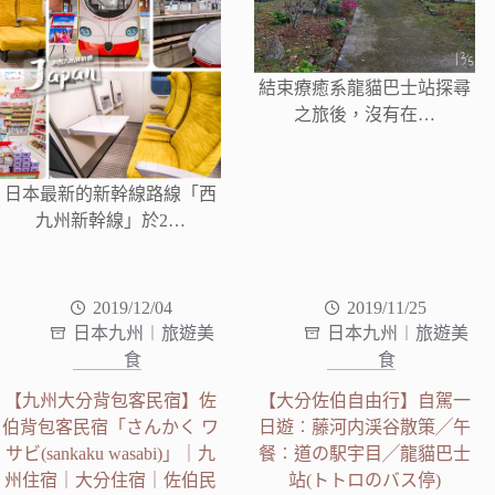
結束療癒系龍貓巴士站探尋
之旅後，沒有在…
日本最新的新幹線路線「西
九州新幹線」於2…
2019/12/04
2019/11/25
日本九州︱旅遊美
日本九州︱旅遊美
食
食
【九州大分背包客民宿】佐
【大分佐伯自由行】自駕一
伯背包客民宿「さんかく ワ
日遊︰藤河内渓谷散策╱午
サビ(sankaku wasabi)」｜九
餐︰道の駅宇目╱龍貓巴士
州住宿｜大分住宿｜佐伯民
站(トトロのバス停)