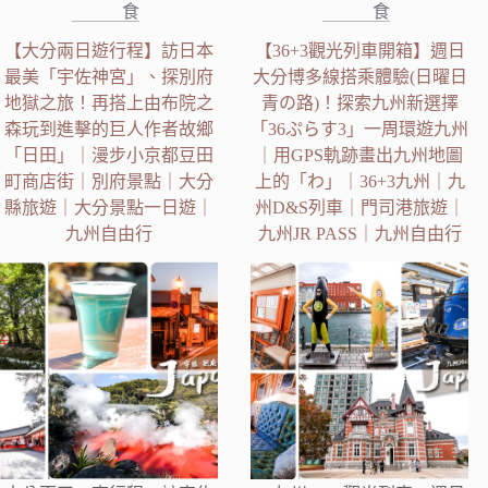
食
食
【大分兩日遊行程】訪日本
【36+3觀光列車開箱】週日
最美「宇佐神宮」、探別府
大分博多線搭乘體驗(日曜日
地獄之旅！再搭上由布院之
青の路)！探索九州新選擇
森玩到進擊的巨人作者故鄉
「36ぷらす3」一周環遊九州
「日田」｜漫步小京都豆田
｜用GPS軌跡畫出九州地圖
町商店街｜別府景點｜大分
上的「わ」｜36+3九州｜九
縣旅遊｜大分景點一日遊｜
州D&S列車｜門司港旅遊｜
九州自由行
九州JR PASS｜九州自由行