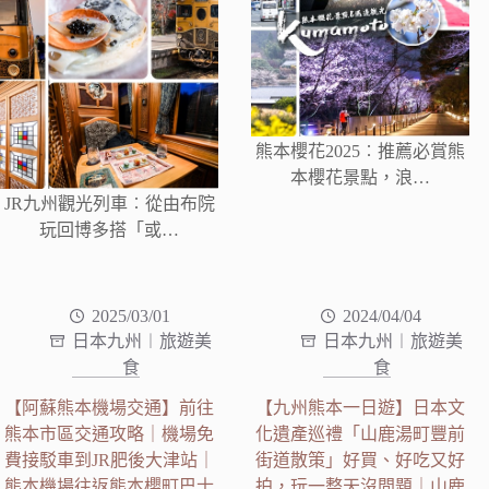
熊本櫻花2025︰推薦必賞熊
本櫻花景點，浪…
JR九州觀光列車︰從由布院
玩回博多搭「或…
2025/03/01
2024/04/04
日本九州︱旅遊美
日本九州︱旅遊美
食
食
【阿蘇熊本機場交通】前往
【九州熊本一日遊】日本文
熊本市區交通攻略｜機場免
化遺產巡禮「山鹿湯町豐前
費接駁車到JR肥後大津站｜
街道散策」好買、好吃又好
熊本機場往返熊本櫻町巴士
拍，玩一整天沒問題｜山鹿