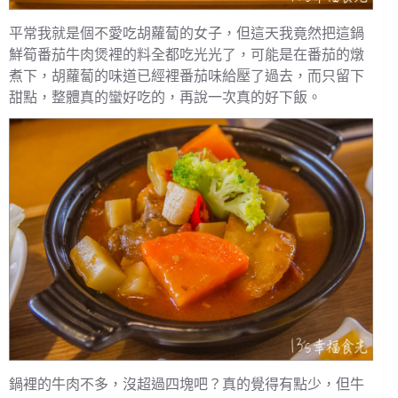
平常我就是個不愛吃胡蘿蔔的女子，但這天我竟然把這鍋
鮮筍番茄牛肉煲裡的料全都吃光光了，可能是在番茄的燉
煮下，胡蘿蔔的味道已經裡番茄味給壓了過去，而只留下
甜點，整體真的蠻好吃的，再說一次真的好下飯。
鍋裡的牛肉不多，沒超過四塊吧？真的覺得有點少，但牛