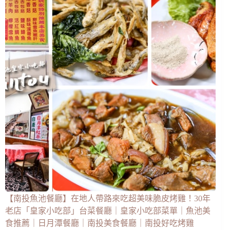
【南投魚池餐廳】在地人帶路來吃超美味脆皮烤雞！30年
老店「皇家小吃部」台菜餐廳｜皇家小吃部菜單｜魚池美
食推薦｜日月潭餐廳｜南投美食餐廳｜南投好吃烤雞