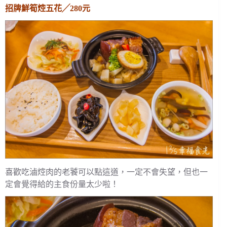
招牌鮮筍焢五花╱280元
喜歡吃滷焢肉的老饕可以點這道，一定不會失望，但也一
定會覺得給的主食份量太少啦！