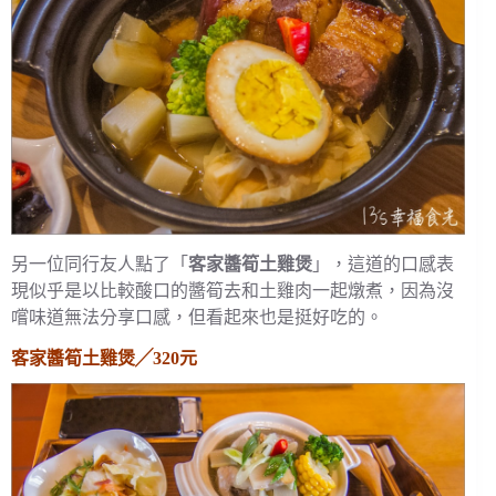
另一位同行友人點了「
客家醬筍土雞煲
」，這道的口感表
現似乎是以比較酸口的醬筍去和土雞肉一起燉煮，因為沒
嚐味道無法分享口感，但看起來也是挺好吃的。
客家醬筍土雞煲╱320元