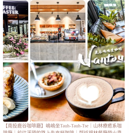
【南投鹿谷咖啡廳】嶋嶋坐Tauh-Tauh-Tse｜山林療癒系咖
啡廳｜前往溪頭的路上先來杯咖啡｜鄰近福林餐廳螢火蟲