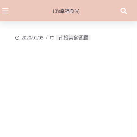
跳
至
13's幸福食光
主
要
內
2020/01/05
南投美食餐廳
容