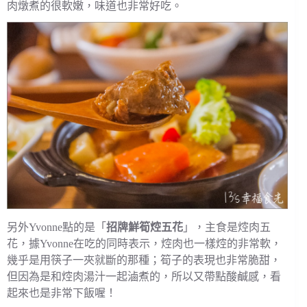
肉燉煮的很軟嫩，味道也非常好吃。
另外Yvonne點的是「
招牌鮮筍焢五花
」，主食是焢肉五
花，據Yvonne在吃的同時表示，焢肉也一樣焢的非常軟，
幾乎是用筷子一夾就斷的那種；筍子的表現也非常脆甜，
但因為是和焢肉湯汁一起滷煮的，所以又帶點酸鹹感，看
起來也是非常下飯喔！