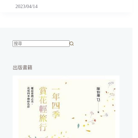
2023/04/14
找
不
到
出版書籍
符
合
條
件
的
結
果