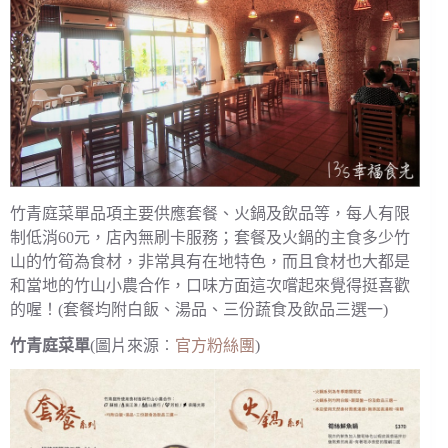
竹青庭菜單品項主要供應套餐、火鍋及飲品等，每人有限
制低消60元，店內無刷卡服務；套餐及火鍋的主食多少竹
山的竹筍為食材，非常具有在地特色，而且食材也大都是
和當地的竹山小農合作，口味方面這次嚐起來覺得挺喜歡
的喔！(套餐均附白飯、湯品、三份蔬食及飲品三選一)
竹青庭菜單
(圖片來源︰
官方粉絲團
)