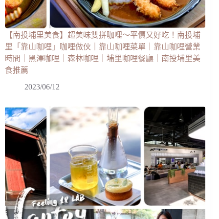
【南投埔里美食】超美味雙拼咖哩～平價又好吃！南投埔
里「靠山咖哩」咖哩做伙｜靠山咖哩菜單｜靠山咖哩營業
時間｜黑澤咖哩｜森林咖哩｜埔里咖哩餐廳｜南投埔里美
食推薦
2023/06/12