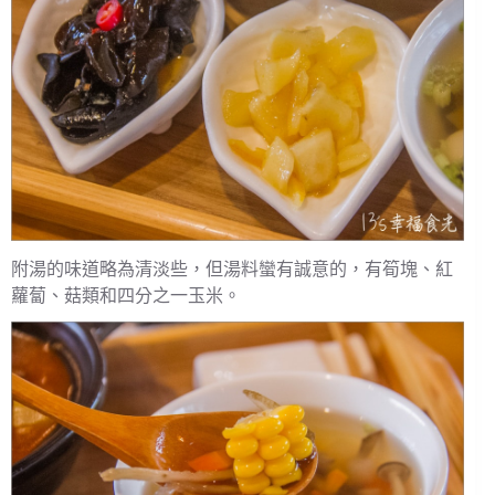
附湯的味道略為清淡些，但湯料蠻有誠意的，有筍塊、紅
蘿蔔、菇類和四分之一玉米。