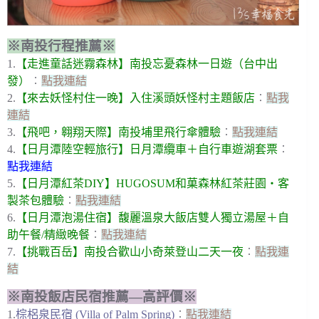
※南投行程推薦※
1.
【走進童話迷霧森林】南投忘憂森林一日遊（台中出
發）
︰
點我連結
2.
【來去妖怪村住一晚】入住溪頭妖怪村主題飯店
︰
點我
連結
3.
【飛吧，翱翔天際】南投埔里飛行傘體驗
︰
點我連結
4.
【日月潭陸空輕旅行】日月潭纜車＋自行車遊湖套票
︰
點我連結
5.
【日月潭紅茶DIY】HUGOSUM和菓森林紅茶莊園・客
製茶包體驗
︰
點我連結
6.
【日月潭泡湯住宿】馥麗溫泉大飯店雙人獨立湯屋＋自
助午餐/精緻晚餐
︰
點我連結
7.
【挑戰百岳】南投合歡山小奇萊登山二天一夜
︰
點我連
結
※南投飯店民宿推薦—高評價※
1.
棕梠泉民宿 (Villa of Palm Spring)
︰
點我連結