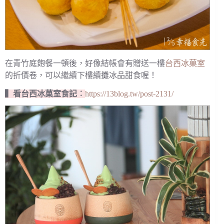
在青竹庭飽餐一頓後，好像結帳會有贈送一樓
台西冰菓室
的折價卷，可以繼續下樓續攤冰品甜食喔！
▍看台西冰菓室食記︰
https://13blog.tw/post-2131/