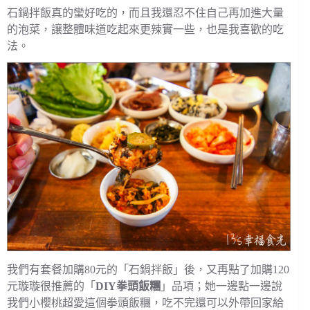
石鍋拌飯真的蠻好吃的，而且我還忍不住自己再加進大量
的泡菜，讓整體味道吃起來更辣實一些，也是我喜歡的吃
法。
我們有套餐加購80元的「石鍋拌飯」後，又再點了加購120
元璇璇很推薦的「
DIY拳頭飯糰
」品項；她一邊點一邊說
我們小櫻桃超愛這個拳頭飯糰，吃不完還可以外帶回家給