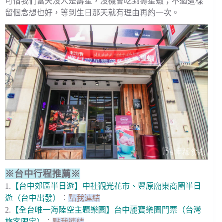
可惜我們當天沒人是壽星，沒機會吃到壽星蝦；不過這樣
留個念想也好，等到生日那天就有理由再約一次。
※台中行程推薦※
1.
【台中郊區半日遊】中社觀光花市、豐原廟東商圈半日
遊（台中出發）
︰
點我連結
2.
【全台唯一海陸空主題樂園】台中麗寶樂園門票（台灣
旅客限定）
︰
點我連結