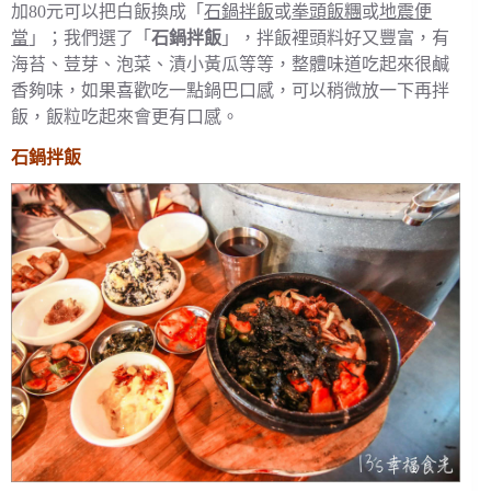
加80元可以把白飯換成「
石鍋拌飯
或
拳頭飯糰
或
地震便
當
」；我們選了「
石鍋拌飯
」，拌飯裡頭料好又豐富，有
海苔、荳芽、泡菜、漬小黃瓜等等，整體味道吃起來很鹹
香夠味，如果喜歡吃一點鍋巴口感，可以稍微放一下再拌
飯，飯粒吃起來會更有口感。
石鍋拌飯