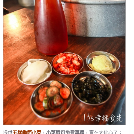
提供
五樣季節小菜
，
小菜還可免費再續
，實在太佛心了；