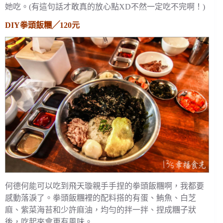
她吃。(有這句話才敢真的放心點XD不然一定吃不完啊！)
DIY拳頭飯糰╱120元
何德何能可以吃到飛天璇親手手捏的拳頭飯糰啊，我都要
感動落淚了。拳頭飯糰裡的配料搭的有蛋、鮪魚、白芝
麻、紫菜海苔和少許麻油，均勻的拌一拌、捏成糰子狀
後，吃起來會更有風味。