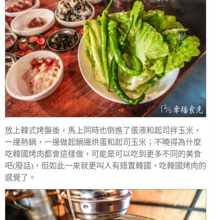
放上韓式烤盤後，馬上同時也倒進了蛋液和起司拌玉米，
一邊熱鍋，一邊做起鍋邊烘蛋和起司玉米；不曉得為什麼
吃韓國烤肉都會這樣做，可能是可以吃到更多不同的美食
吧(廢話)，但如此一來就更叫人有錯置韓國，吃韓國烤肉的
感覺了。