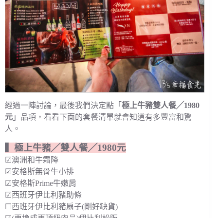
經過一陣討論，最後我們決定點「
極上牛豬雙人餐╱1980
元
」品項，看看下面的套餐清單就會知道有多豐富和驚
人。
▍極上牛豬╱雙人餐╱1980元
☑澳洲和牛霜降
☑安格斯無骨牛小排
☑安格斯Prime牛嫩肩
☑西班牙伊比利豬助條
☐西班牙伊比利豬扇子(剛好缺貨)