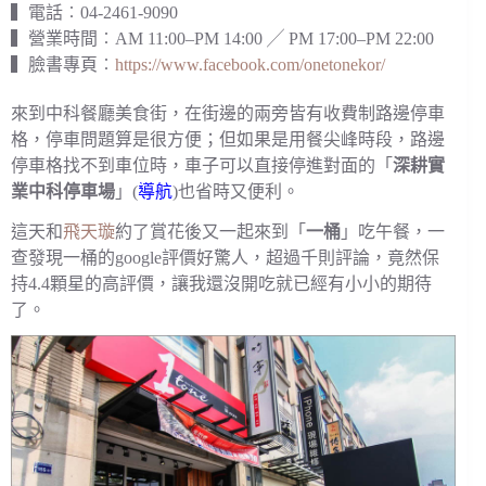
▍電話︰04-2461-9090
▍營業時間︰AM 11:00–PM 14:00 ╱ PM 17:00–PM 22:00
▍臉書專頁︰
https://www.facebook.com/onetonekor/
來到中科餐廳美食街，在街邊的兩旁皆有收費制路邊停車
格，停車問題算是很方便；但如果是用餐尖峰時段，路邊
停車格找不到車位時，車子可以直接停進對面的「
深耕實
業中科停車場
」(
導航
)也省時又便利。
這天和
飛天璇
約了賞花後又一起來到「
一桶
」吃午餐，一
查發現一桶的google評價好驚人，超過千則評論，竟然保
持4.4顆星的高評價，讓我還沒開吃就已經有小小的期待
了。