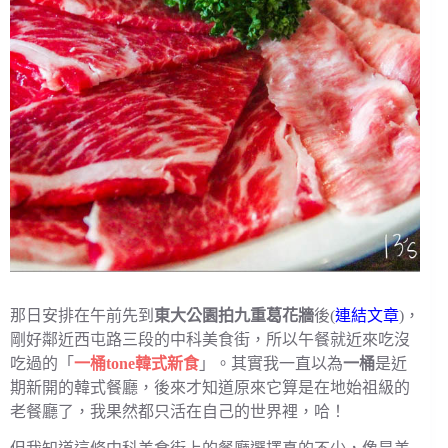
那日安排在午前先到
東大公園拍九重葛花牆
後(
連結文章
)，
剛好鄰近西屯路三段的中科美食街，所以午餐就近來吃沒
吃過的「
一桶tone韓式新食
」。其實我一直以為
一桶
是近
期新開的韓式餐廳，後來才知道原來它算是在地始祖級的
老餐廳了，我果然都只活在自己的世界裡，哈！