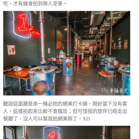
吃，才有機會拍到無人空景。
聽說這面牆是來一桶必拍的網美打卡牆，剛好當下沒有客
人，這樣拍起來比較不會尷尬；但可惜我的旅伴已經走出
餐廳了，沒人可以幫我拍網美照了。XD