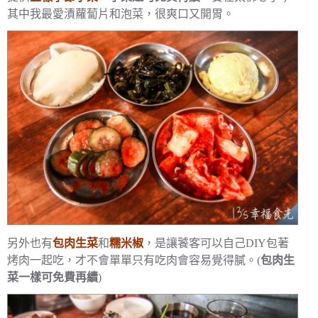
其中我最愛漬蘿蔔片和泡菜，很爽口又開胃。
另外也有
包肉生菜
和
糯米椒
，是讓饕客可以自己DIY包著
烤肉一起吃，才不會單單只有吃肉會容易覺得膩。(
包肉生
菜一樣可免費再續
)