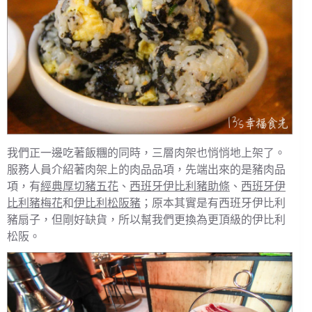
我們正一邊吃著飯糰的同時，三層肉架也悄悄地上架了。
服務人員介紹著肉架上的肉品品項，先端出來的是豬肉品
項，有
經典厚切豬五花
、
西班牙伊比利豬助條
、
西班牙伊
比利豬梅花
和
伊比利松阪豬
；原本其實是有西班牙伊比利
豬扇子，但剛好缺貨，所以幫我們更換為更頂級的伊比利
松阪。