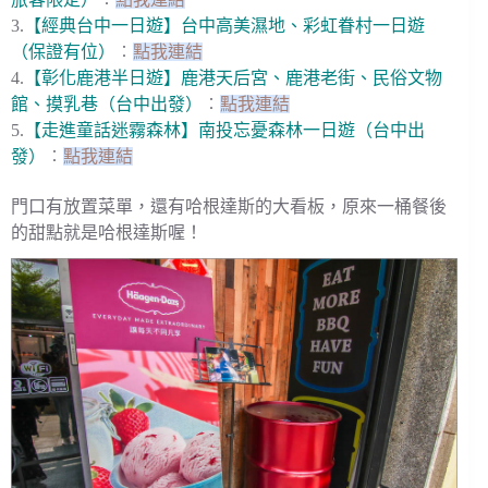
3.
【經典台中一日遊】台中高美濕地、彩虹眷村一日遊
（保證有位）
︰
點我連結
4.
【彰化鹿港半日遊】鹿港天后宮、鹿港老街、民俗文物
館、摸乳巷（台中出發）
︰
點我連結
5.
【走進童話迷霧森林】南投忘憂森林一日遊（台中出
發）
︰
點我連結
門口有放置菜單，還有哈根達斯的大看板，原來一桶餐後
的甜點就是哈根達斯喔！