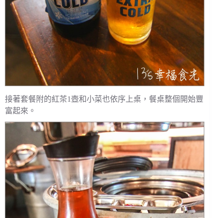
接著套餐附的紅茶1壺和小菜也依序上桌，餐桌整個開始豐
富起來。