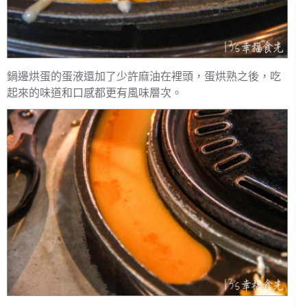
鍋邊烘蛋的蛋液還加了少許麻油在裡頭，蛋烘熟之後，吃
起來的味道和口感都更有風味層次。