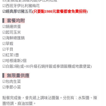
☑(更換成更頂級肉品)伊比利松阪
☑西班牙伊比利豬梅花
☑經典厚切豬五花
(只要點1980元套餐都會免費招待)
▍套餐均附
☑鍋邊烘蛋
☑起司玉米
☑海鮮總匯鍋
☑草蝦
☑干貝
☑紅茶1壺
☑哈根達斯2個
☑白飯2碗(或+80升級石鍋拌飯或拳頭飯糰或地震便當)
▍無限量供應
☑包肉生菜
☑季節小菜
點餐完成後，會先遞上調味沾醬盤。分別有︰水梨醬、辣
醬特調、麻油加鹽。