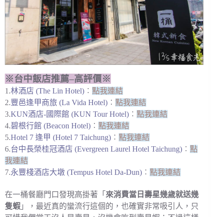
※台中飯店推薦–高評價※
1.
林酒店 (The Lin Hotel)
︰
點我連結
2.
豐邑逢甲商旅 (La Vida Hotel)
︰
點我連結
3.
KUN酒店-國際館 (KUN Tour Hotel)
︰
點我連結
4.
碧根行館 (Beacon Hotel)
︰
點我連結
5.
Hotel 7 逢甲 (Hotel 7 Taichung)
︰
點我連結
6.
台中長榮桂冠酒店 (Evergreen Laurel Hotel Taichung)
︰
點
我連結
7.
永豐棧酒店大墩 (Tempus Hotel Da-Dun)
︰
點我連結
在一桶餐廳門口發現高掛著「
來消費當日壽星幾歲就送幾
隻蝦
」，最近真的蠻流行這個的，也確實非常吸引人，只