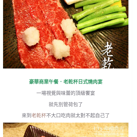
豪華商業午餐．
老乾杯日式燒肉
宴
一場視覺與味蕾的頂級饗宴
就先別管荷包了
來到
老乾杯
不大口吃肉就太對不起自己了