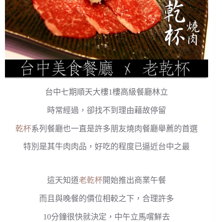
台中七期順天大樓1樓高級餐廳林立
時常經過，卻找不到理由藉故停留
乾杯
系列餐廳也一直是許多朋友燒肉餐廳舉薦的首選
特別是其牛肉肉品，好吃的程度已逼近台中之最
這天知道
老乾杯
開始推出商業午餐
而且與晚餐的價位相較之下，合理許多
10分鐘很快就決定，中午立馬嚐鮮去