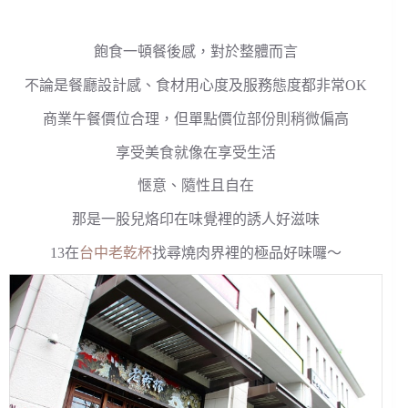
飽食一頓餐後感，對於整體而言
不論是餐廳設計感、食材用心度及服務態度都非常OK
商業午餐價位合理，但單點價位部份則稍微偏高
享受美食就像在享受生活
愜意、隨性且自在
那是一股兒烙印在味覺裡的誘人好滋味
13在
台中老乾杯
找尋燒肉界裡的極品好味囉～