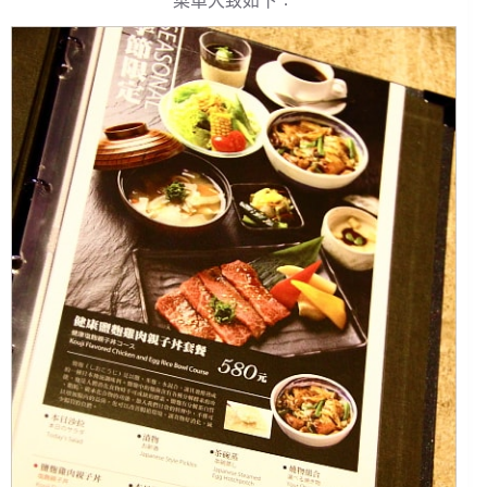
菜單大致如下︰