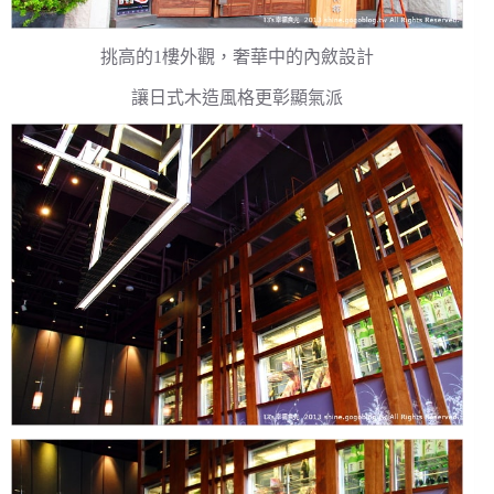
挑高的1樓外觀，奢華中的內斂設計
讓日式木造風格更彰顯氣派