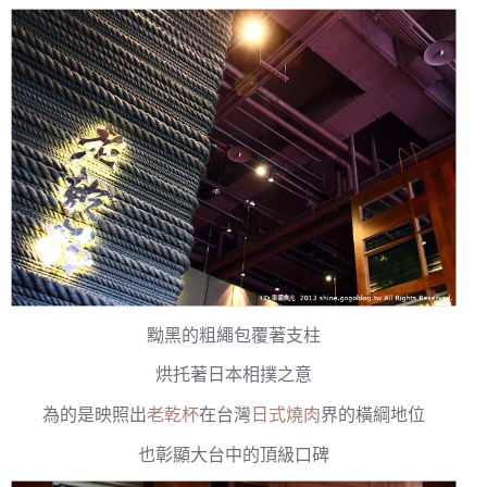
黝黑的粗繩包覆著支柱
烘托著日本相撲之意
為的是映照出
老乾杯
在台灣
日式燒肉
界的橫綱地位
也彰顯大台中的頂級口碑