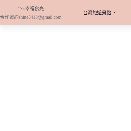
跳
13's幸福食光
至
台灣旅遊景點
合作邀約
shine5413@gmail.com
主
要
內
容