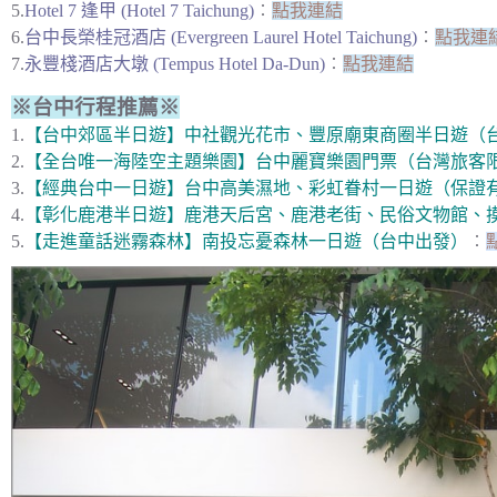
5.
Hotel 7 逢甲 (Hotel 7 Taichung)
︰
點我連結
6.
台中長榮桂冠酒店 (Evergreen Laurel Hotel Taichung)
︰
點我連
7.
永豐棧酒店大墩 (Tempus Hotel Da-Dun)
︰
點我連結
※台中行程推薦※
1.
【台中郊區半日遊】中社觀光花市、豐原廟東商圈半日遊（
2.
【全台唯一海陸空主題樂園】台中麗寶樂園門票（台灣旅客
3.
【經典台中一日遊】台中高美濕地、彩虹眷村一日遊（保證
4.
【彰化鹿港半日遊】鹿港天后宮、鹿港老街、民俗文物館、
5.
【走進童話迷霧森林】南投忘憂森林一日遊（台中出發）
︰