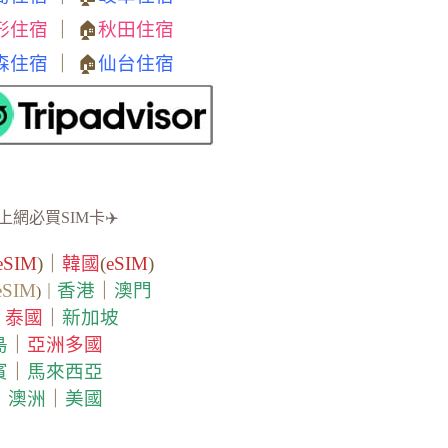
形住宿
｜ 🏠
秋田住宿
森住宿
｜ 🏠
仙台住宿
上網必買SIM卡✈️
eSIM
)｜
韓國
(
eSIM
)
eSIM
香港
｜
澳門
)｜
泰國
｜
新加坡
｜
島
｜
亞洲多國
賓
｜
馬來西亞
｜
澳洲
｜
美國