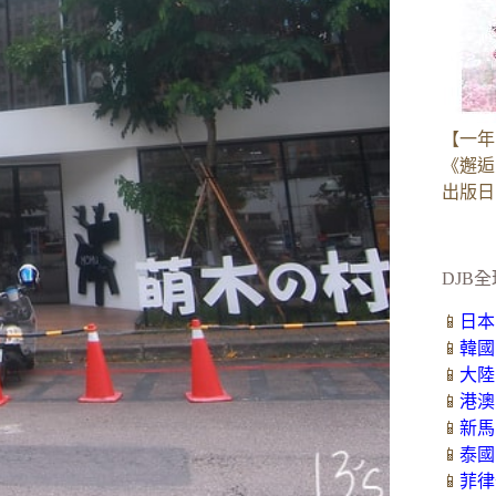
【一年
《邂逅
出版日：2
DJB全
📱
日本
📱
韓國
📱
大陸
📱
港澳
📱
新馬
📱
泰國
📱
菲律