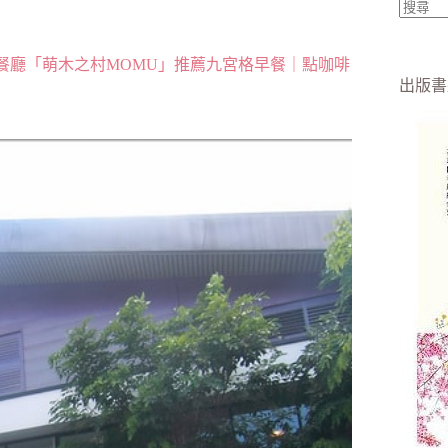
找
不
餐廳「萌木之村MOMU」推薦九宮格早餐｜點咖啡
到
出版書
符
合
條
件
的
結
果