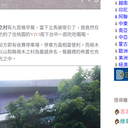
📱
越南
📱
印尼
📱
阿聯
📱
中東
之村
有九宮格早餐，當下立馬被吸引了，我竟然在
📱
南亞
也約了住桃園的
VIVI
南下台中一起吃吃喝喝。
📱
中亞
📱
蒙古
前方即有收費停車場，停車方面相當便利。而萌木
📱
歐洲
以山梨縣萌木之村為靈感命名，餐廳裡的佈置也充
📱
美洲
光之中。
📱
紐澳
搜尋離
🏠
澎
🏠
綠