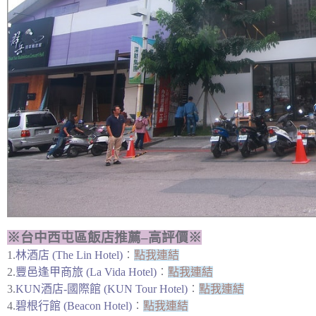
※台中西屯區飯店推薦–高評價※
1.
林酒店 (The Lin Hotel)
︰
點我連結
2.
豐邑逢甲商旅 (La Vida Hotel)
︰
點我連結
3.
KUN酒店-國際館 (KUN Tour Hotel)
︰
點我連結
4.
碧根行館 (Beacon Hotel)
︰
點我連結