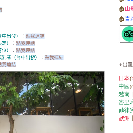
🏠
山
結
🏠
青
台中出發）
︰
點我連結
限定）
︰
點我連結
有位）
︰
點我連結
摸乳巷（台中出發）
︰
點我連結
點我連結
✈️出國
日本
(
中國
(
越南
峇里
菲律
歐洲