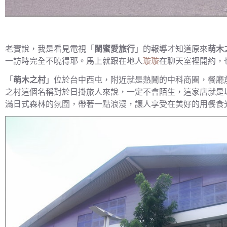
老實說，我是看見電視「
閨蜜愛旅行
」的報導才知道原來
萌木
一訪時完全不曉得耶。馬上就跟在地人
璇璇
在聊天室裡開約，
「
萌木之村
」位於台中西屯，附近就是熱鬧的中科商圈，餐廳
之村這個名稱對於日掛旅人來說，一定不會陌生，這家店就是
滿日式森林的氛圍，帶著一點浪漫，讓人享受在美好的用餐食