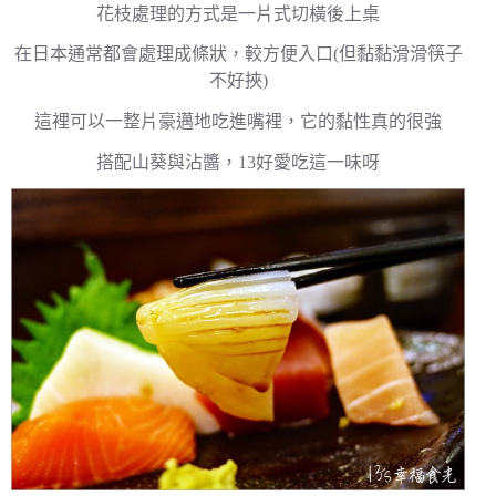
花枝處理的方式是一片式切橫後上桌
在日本通常都會處理成條狀，較方便入口(但黏黏滑滑筷子
不好挾)
這裡可以一整片豪邁地吃進嘴裡，它的黏性真的很強
搭配山葵與沾醬，13好愛吃這一味呀