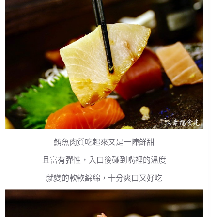
鮪魚肉質吃起來又是一陣鮮甜
且富有彈性，入口後碰到嘴裡的溫度
就變的軟軟綿綿，十分爽口又好吃