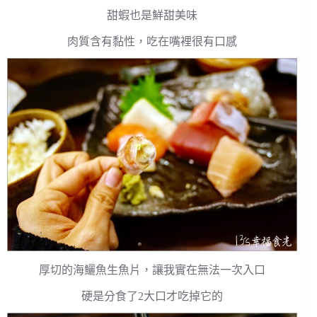
甜蝦也是鮮甜美味
肉質含有黏性，吃在嘴裡很有口感
厚切的海鱺魚生魚片，讓我實在無法一次入口
硬是分食了2大口才吃掉它的