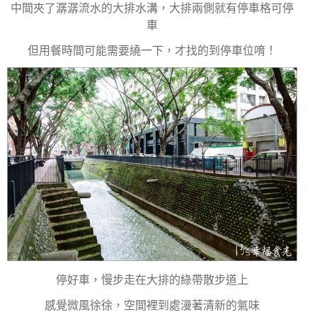
中間夾了潺潺流水的大排水溝，大排兩側就有停車格可停
車
但用餐時間可能需要繞一下，才找的到停車位唷！
停好車，慢步走在大排的綠帶散步道上
感覺微風徐徐，空間裡到處漫著清新的氣味