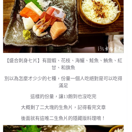
【盛合刺身七片】有甜蝦、花枝、海鱺、鮭魚、鮪魚、紅
甘、和旗魚
別以為怎麼才少少的七種，份量一個人吃絕對是可以吃得
滿足
這樣的份量，讓13飽到也沒吃完
大概剩了二大塊的生魚片，記得看完文章
後面就有這唯二生魚片的隱藏版料理唷！