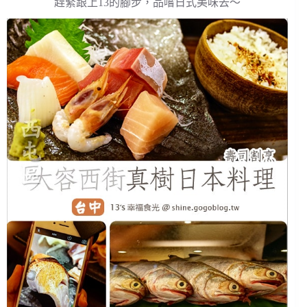
趕緊跟上13的腳步，品嚐日式美味去～