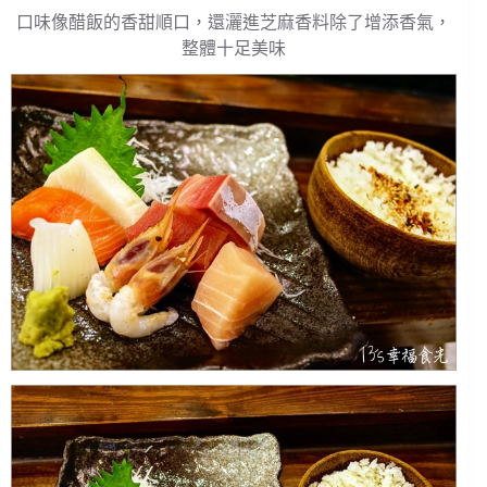
口味像醋飯的香甜順口，還灑進芝麻香料除了增添香氣，
整體十足美味