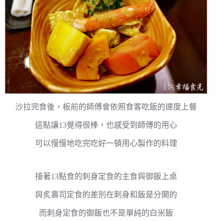
沙拉完食後，板前的師傅會依照食客吃飯的速度上餐
這點讓13覺得很棒，也感受到師傅的用心
可以慢慢地吃完吃好一頓用心製作的料理
接著13點食的刺身定食的主食與御飯上桌
與炙壽司定食的差別在刺身和飯是分開的
而刺身定食的御飯也不是單純的白米飯