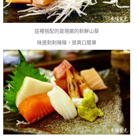
這裡搭配的是現磨的新鮮山葵
味道刺刺辣辣，很爽口簡單