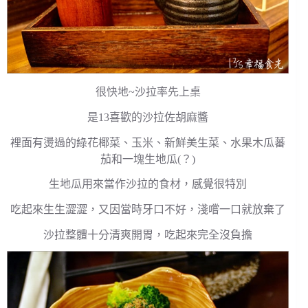
很快地~沙拉率先上桌
是13喜歡的沙拉佐胡麻醬
裡面有燙過的綠花椰菜、玉米、新鮮美生菜、水果木瓜蕃
茄和一塊生地瓜(？)
生地瓜用來當作沙拉的食材，感覺很特別
吃起來生生澀澀，又因當時牙口不好，淺嚐一口就放棄了
沙拉整體十分清爽開胃，吃起來完全沒負擔