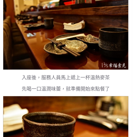
入座後，服務人員馬上遞上一杯溫熱麥茶
先喝一口溫潤味蕾，就準備開始來點餐了