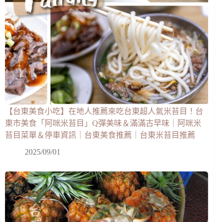
【台東美食小吃】在地人推薦來吃台東超人氣米苔目！台
東市美食「阿咪米苔目」Q彈美味＆滿滿古早味｜阿咪米
苔目菜單＆停車資訊｜台東美食推薦｜台東米苔目推薦
2025/09/01