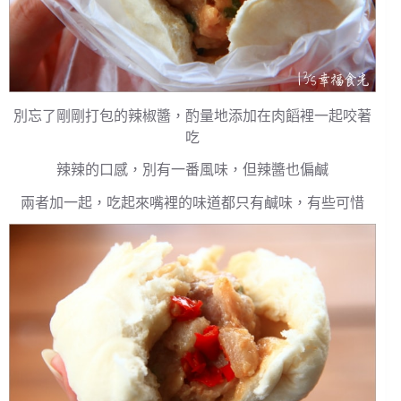
別忘了剛剛打包的辣椒醬，酌量地添加在肉饀裡一起咬著
吃
辣辣的口感，別有一番風味，但辣醬也偏鹹
兩者加一起，吃起來嘴裡的味道都只有鹹味，有些可惜