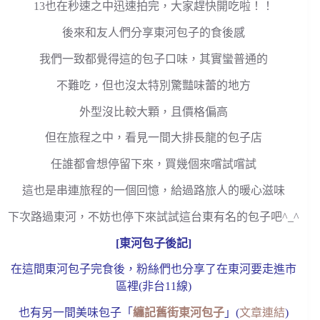
13也在秒速之中迅速拍完，大家趕快開吃啦！！
後來和友人們分享東河包子的食後感
我們一致都覺得這的包子口味，其實蠻普通的
不難吃，但也沒太特別驚豔味蕾的地方
外型沒比較大顆，且價格偏高
但在旅程之中，看見一間大排長龍的包子店
任誰都會想停留下來，買幾個來嚐試嚐試
這也是串連旅程的一個回憶，給過路旅人的暖心滋味
下次路過東河，不妨也停下來試試這台東有名的包子吧^_^
[東河包子後記]
在這間東河包子完食後，粉絲們也分享了在東河要走進市
區裡(非台11線)
也有另一間美味包子「
纏記舊街東河包子
」(
文章連結
)