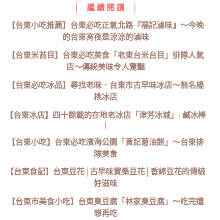
│ 繼 續 閱 讀 │
【台東小吃推薦】台東必吃正氣北路『福記滷味』～今晚
的台東宵夜是涼涼的滷味
【台東米苔目】台東必吃美食「老東台米台目」排隊人氣
店～傳統美味令人驚豔
【台東必吃冰品】尋找老味．台東市古早味冰店～無名楊
桃冰店
【台東冰店】四十餘載的在地老冰店「津芳冰城」| 鹹冰棒
|
【台東小吃】台東必吃濱海公園「黃記蔥油餅」～台東排
隊美食
【台東食記】台東豆花│古早味寶桑豆花│香綿豆花的傳統
好滋味
【台東市美食小吃】台東臭豆腐「林家臭豆腐」～吃完還
想再吃