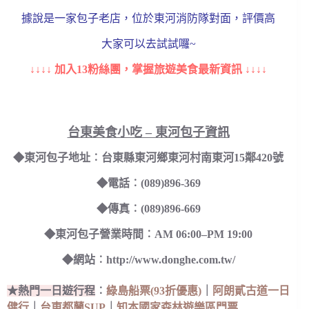
據說是一家包子老店，位於東河消防隊對面，評價高
大家可以去試試囉~
↓↓↓↓ 加入13粉絲團，掌握旅遊美食最新資訊 ↓↓↓↓
台東美食小吃 – 東河包子資訊
◆東河包子地址︰台東縣東河鄉東河村南東河15鄰420號
◆電話︰(089)896-369
◆傳真︰(089)896-669
◆東河包子營業時間︰AM 06:00–PM 19:00
◆網站︰http://www.donghe.com.tw/
★熱門一日遊行程
︰
綠島船票(93折優惠)
｜
阿朗貳古道一日
健行
｜
台東都蘭SUP
｜
知本國家森林遊樂區門票