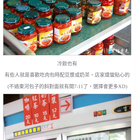
冷飲也有
有些人就是喜歡吃肉包時配豆漿或奶茶，店家還蠻貼心的
(不過東河包子的斜對面就有間7-11了，選擇會更多XD)