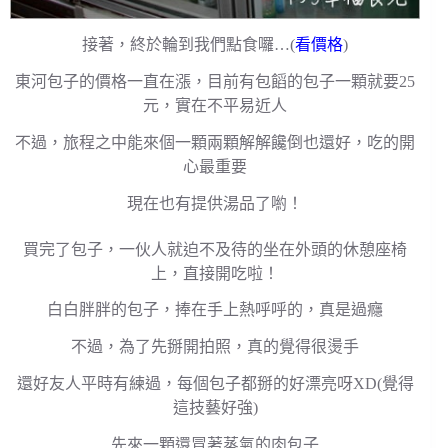
接著，終於輪到我們點食囉…(
看價格
)
東河包子的價格一直在漲，目前有包饀的包子一顆就要25
元，實在不平易近人
不過，旅程之中能來個一顆兩顆解解饞倒也還好，吃的開
心最重要
現在也有提供湯品了喲！
買完了包子，一伙人就迫不及待的坐在外頭的休憩座椅
上，直接開吃啦！
白白胖胖的包子，捧在手上熱呼呼的，真是過癮
不過，為了先掰開拍照，真的覺得很燙手
還好友人平時有練過，每個包子都掰的好漂亮呀XD(覺得
這技藝好強)
先來一顆還冒著蒸氣的肉包子