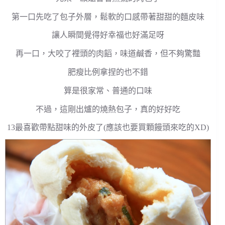
第一口先吃了包子外層，鬆軟的口感帶著甜甜的麵皮味
讓人瞬間覺得好幸福也好滿足呀
再一口，大咬了裡頭的肉饀，味道鹹香，但不夠驚豔
肥瘦比例拿捏的也不錯
算是很家常、普通的口味
不過，這剛出爐的燒熱包子，真的好好吃
13最喜歡帶點甜味的外皮了(應該也要買顆饅頭來吃的XD)