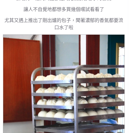
讓人不自覺地都想多買幾個嚐試看看了
尤其又遇上推出了剛出爐的包子，聞著濃郁的香氣都要流
口水了啦