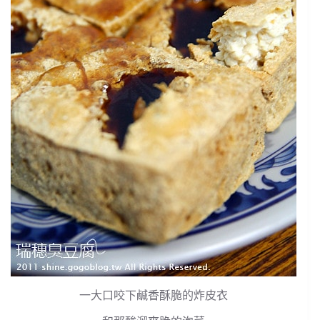
一大口咬下鹹香酥脆的炸皮衣