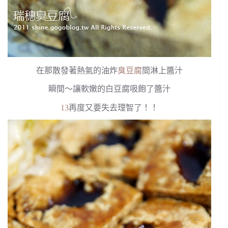
在那散發著熱氣的油炸
臭豆腐
間淋上醬汁
瞬間～讓軟嫩的白豆腐吸飽了醬汁
13
再度又要失去理智了！！