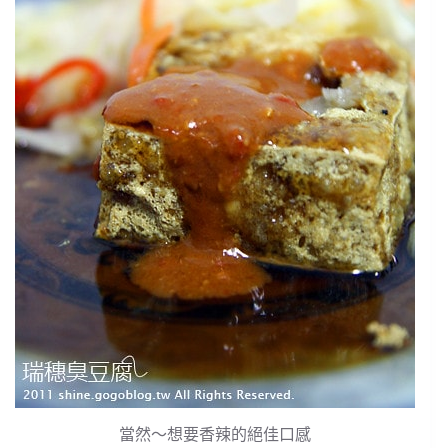
當然～想要香辣的絕佳口感