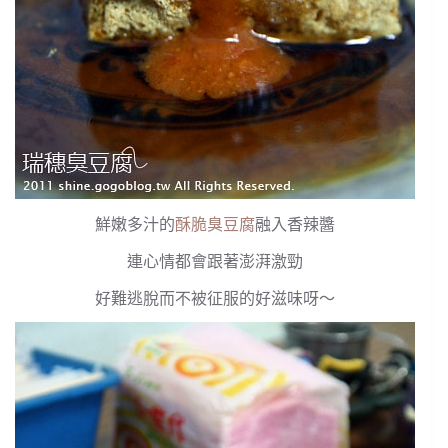
鮮嫩多汁的
酥脆臭豆腐
融入香辣醬
連心情都會跟著澎湃激勁
好難逃脫而不被征服的好滋味呀～