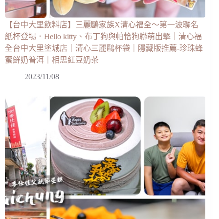
【台中大里飲料店】三麗鷗家族X清心福全～第一波聯名
紙杯登場．Hello kitty、布丁狗與帕恰狗聯萌出擊｜清心福
全台中大里塗城店｜清心三麗鷗杯袋｜隱藏版推薦-珍珠蜂
蜜鮮奶普洱｜相思紅豆奶茶
2023/11/08