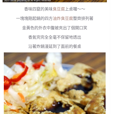
香味四竄的美味
臭豆腐
上桌囉～～
一塊塊剛起鍋的四方
油炸臭豆腐
整齊排列著
金黃色的外衣中腹被夾出了個開口笑
香氣完完全全毫不保留地透出
沿著炸鍋漫延到了面前的餐桌