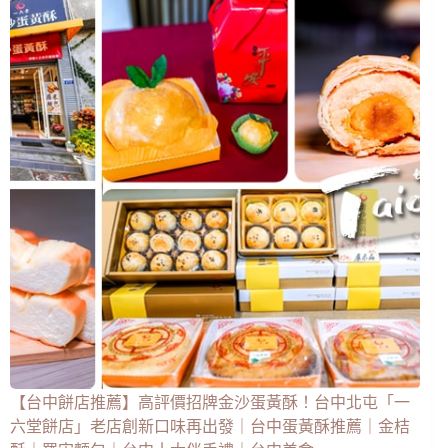
【台中餅店推薦】高評價招牌金沙蛋黃酥！台中北屯「一
六堂餅店」老店創新口味再出發｜台中蛋黃酥推薦｜金桔