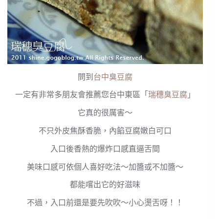
問到
台中臭豆腐
一定有非常多朋友會推薦您台中東區「
瑞穗臭豆腐
」
它真的很厲害～
不只外皮焦酥香脆，內餡豆腐嫩白可口
入口後香熱的爆炸口感直逼舌間
美味口感可依個人喜好吃法～加醬或不加醬～
都能嚐出它的好滋味
不過，入口前還是要先吹吹～小心燙舌呀！！