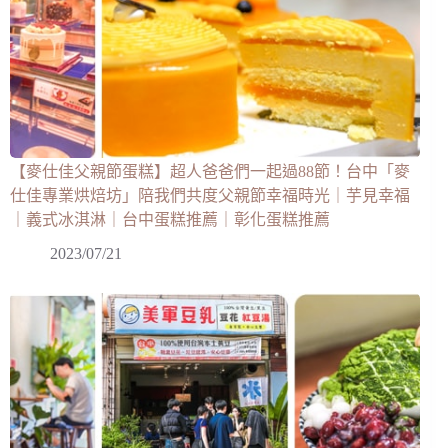
【麥仕佳父親節蛋糕】超人爸爸們一起過88節！台中「麥
仕佳專業烘焙坊」陪我們共度父親節幸福時光｜芋見幸福
｜義式冰淇淋｜台中蛋糕推薦｜彰化蛋糕推薦
2023/07/21