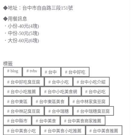
◆地址︰台中市自由路三段151號
◆用餐訊息
．小份-40元(4塊)
．中份-50元(5塊)
．大份-60元(6塊)
標籤
#
blog
#
tvbs
#
台中
#
台中好吃
#
台中好吃臭豆腐
#
台中小吃
#
台中小吃介紹
#
台中小吃推薦
#
台中小吃美食網
#
台中必吃
#
台中東區
#
台中東區美食
#
台中林家臭豆腐
#
台中林記臭豆腐
#
台中瑞穗
#
台中瑞穗臭豆腐
#
台中縣市
#
台中美食
#
台中美食商家推薦
#
台中美食小吃
#
台中美食小吃推薦
#
台中美食推薦