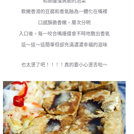
和那酸溜爽脆的泡菜
軟嫩香滑的豆腐和香氣融為一體化在嘴裡
口感酥脆香嫩，層次分明
入口後，每一咬合嘴邊還會不時地散出香氣
這～這～這簡單但卻充滿濃濃幸福的滋味
也太燙了吧！！！！真的要小心燙舌啦～