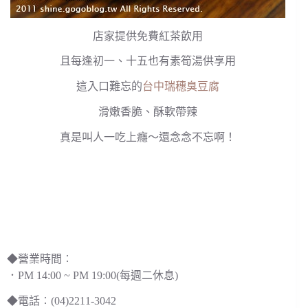
店家提供免費紅茶飲用
且每逢初一、十五也有素筍湯供享用
這入口難忘的
台中瑞穗臭豆腐
滑嫩香脆、酥軟帶辣
真是叫人一吃上癮～還念念不忘啊！
◆營業時間︰
．PM 14:00 ~ PM 19:00(每週二休息)
◆電話︰(04)2211-3042