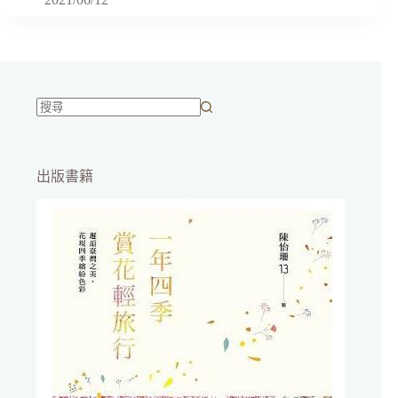
找
不
到
出版書籍
符
合
條
件
的
結
果