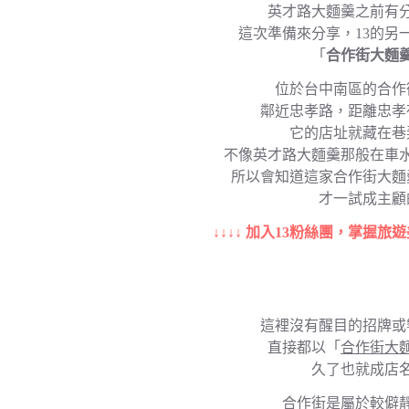
英才路大麵羹之前有
這次準備來分享，13的另
「
合作街大麵
位於台中南區的合作
鄰近忠孝路，距離忠孝
它的店址就藏在巷
不像英才路大麵羹那般在車
所以會知道這家合作街大麵
才一試成主顧
↓↓↓↓ 加入13粉絲團，掌握旅遊
這裡沒有醒目的招牌或
直接都以「
合作街大
久了也就成店
合作街是屬於較僻