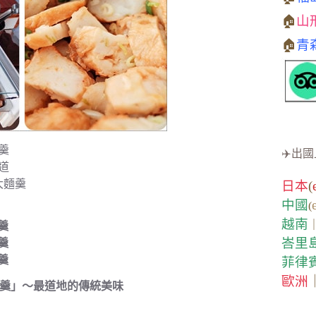
🏠
山
🏠
青
羹
✈️出國
道
大麵羹
日本
(
中國
(
越南
羹
峇里
羹
羹
菲律
歐洲
羹」～最道地的傳統美味