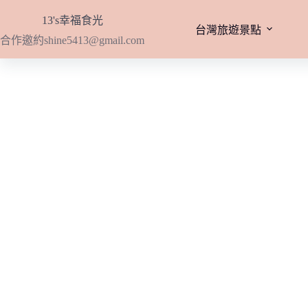
跳
13's幸福食光
至
台灣旅遊景點
合作邀約
shine5413@gmail.com
主
要
內
容