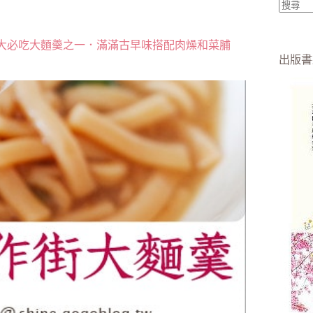
找
不
大必吃大麵羹之一．滿滿古早味搭配肉燥和菜脯
到
出版書
符
合
條
件
的
結
果