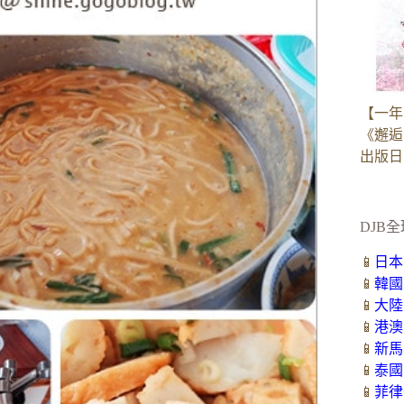
【一年
《邂逅
出版日：2
DJB全
📱
日本
📱
韓國
📱
大陸
📱
港澳
📱
新馬
📱
泰國
📱
菲律