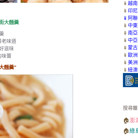
📱
越南
📱
印尼
📱
阿聯
街大麵羹
📱
中東
📱
南亞
羹
📱
中亞
與老味道
📱
蒙古
好滋味
📱
歐洲
的味蕾
📱
美洲
大麵羹”
📱
紐澳
搜尋離
🏠
澎
🏠
綠