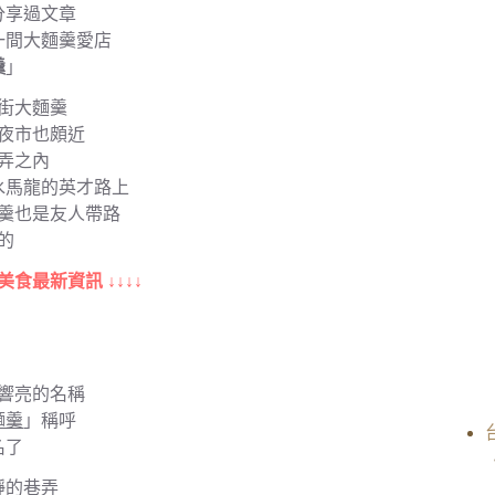
分享過文章
一間大麵羹愛店
羹
」
街大麵羹
夜市也頗近
弄之內
水馬龍的英才路上
羹也是友人帶路
的
美食最新資訊 ↓↓↓↓
響亮的名稱
麵羹
」稱呼
名了
靜的巷弄