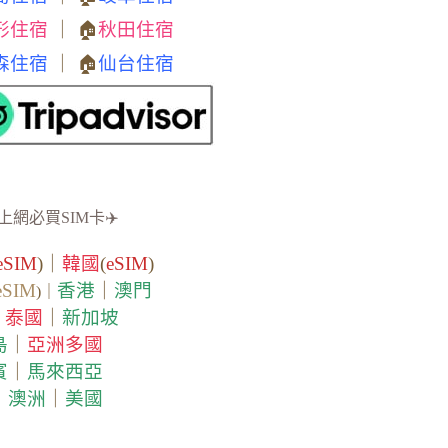
形住宿
｜ 🏠
秋田住宿
森住宿
｜ 🏠
仙台住宿
上網必買SIM卡✈️
eSIM
)｜
韓國
(
eSIM
)
eSIM
香港
｜
澳門
)｜
泰國
｜
新加坡
｜
島
｜
亞洲多國
賓
｜
馬來西亞
｜
澳洲
｜
美國