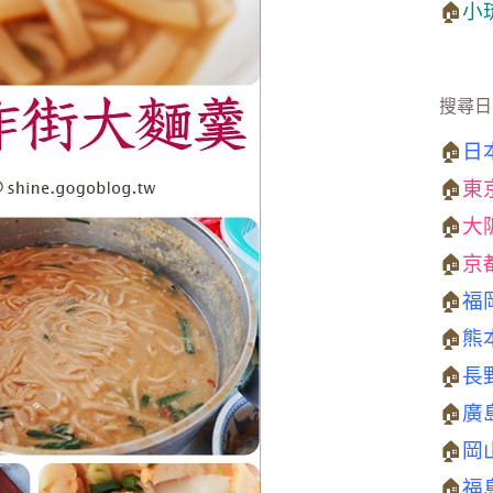
🏠
小
搜尋日
🏠
日
🏠
東
🏠
大
🏠
京
🏠
福
🏠
熊
🏠
長
🏠
廣
🏠
岡
🏠
福