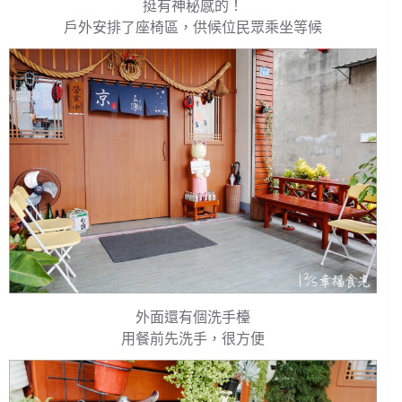
挺有神秘感的！
戶外安排了座椅區，供候位民眾乘坐等候
外面還有個洗手檯
用餐前先洗手，很方便