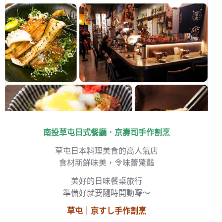
南投草屯日式餐廳．京壽司手作割烹
草屯日本料理美食的高人氣店
食材新鮮味美，令味蕾驚豔
美好的日味餐桌旅行
準備好就要隨時開動囉～
草屯｜京すし手作割烹