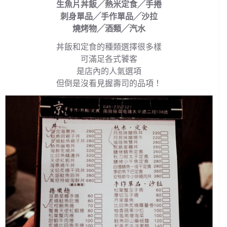
生魚片丼飯╱熱米定食╱手捲
刺身單品╱手作單品╱沙拉
燒烤物╱酒類╱汽水
丼飯和定食的種類選擇很多樣
可滿足各式饕客
是店內的人氣選項
但倒是沒看見握壽司的品項！