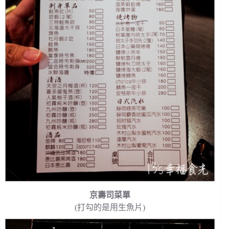
京壽司菜單
(打勾的是用生魚片)