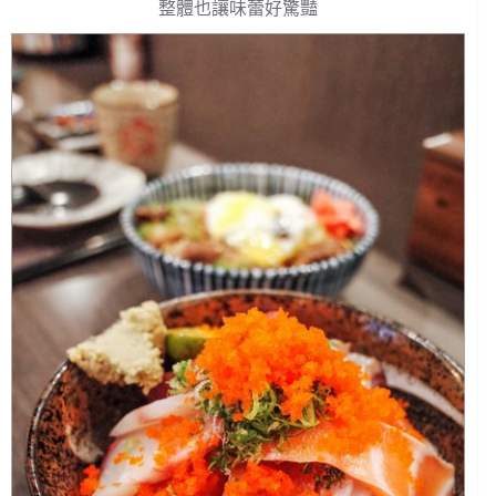
整體也讓味蕾好驚豔