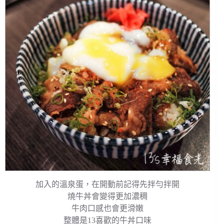
加入的溫泉蛋，在開動前記得先拌勻拌開
燒牛丼會變得更加濃稠
牛肉口感也會更滑嫩
整體是13喜歡的牛丼口味