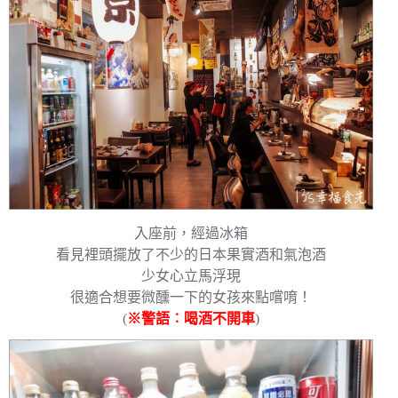
入座前，經過冰箱
看見裡頭擺放了不少的日本果實酒和氣泡酒
少女心立馬浮現
很適合想要微醺一下的女孩來點嚐唷！
(
※警語︰喝酒不開車
)