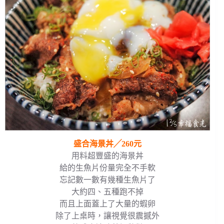
盛合海景丼╱260元
用料超豐盛的海景丼
給的生魚片份量完全不手軟
忘記數一數有幾種生魚片了
大約四、五種跑不掉
而且上面蓋上了大量的蝦卵
除了上桌時，讓視覺很震撼外