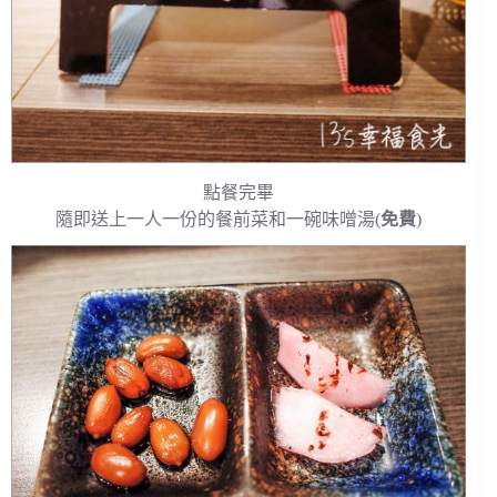
點餐完畢
隨即送上一人一份的餐前菜和一碗味噌湯(
免費
)