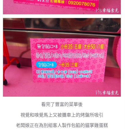
看完了豐富的菜單後
視覺和嗅覺馬上又被攤車上的烤盤所吸引
老闆娘正在為別組客人製作包餡的貓掌雞蛋糕