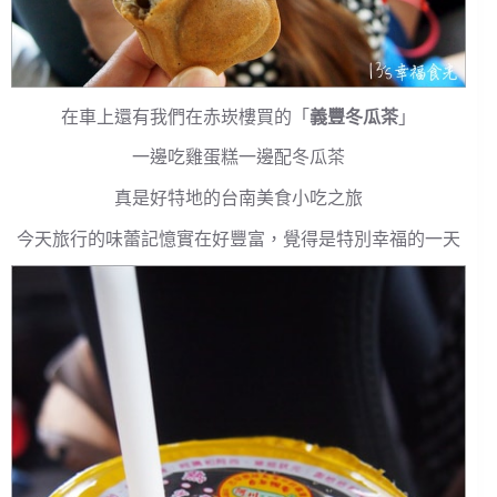
在車上還有我們在赤崁樓買的「
義豐冬瓜茶
」
一邊吃雞蛋糕一邊配冬瓜茶
真是好特地的台南美食小吃之旅
今天旅行的味蕾記憶實在好豐富，覺得是特別幸福的一天