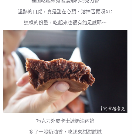
裡面吃起來有著濃郁的巧克力香
溫熱的口感，真是甜在心頭、溶掉舌頭呀XD
這樣的份量，吃起來也很有飽足感耶～
巧克力外皮卡士達奶油內餡
多了一股奶油香，吃起來甜甜膩膩