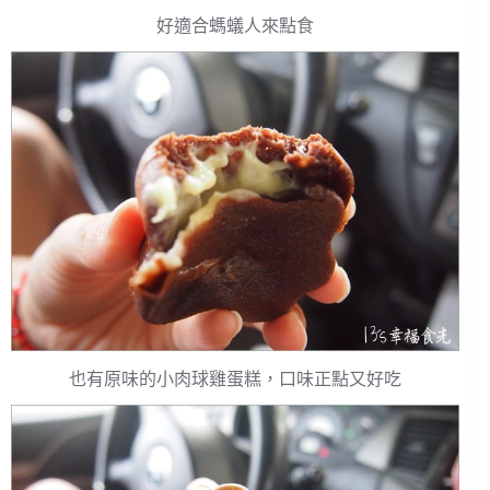
好適合螞蟻人來點食
也有原味的小肉球雞蛋糕，口味正點又好吃