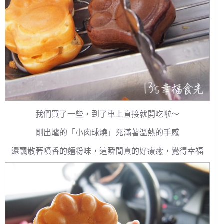
我們買了一些，到了車上直接就開吃啦～
剛出爐的「小肉球燒」充滿著溫熱的手感
還飄散著噴香的麵粉味，這瞬間真的好療癒，覺得幸福