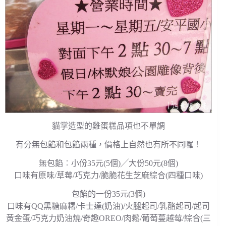
貓掌造型的雞蛋糕品項也不單調
有分無包餡和包餡兩種，價格上自然也有所不同囉！
無包餡︰小份35元(5個)╱大份50元(8個)
口味有原味/草莓/巧克力/脆脆花生芝麻綜合(四種口味)
包餡的一份35元(3個)
口味有QQ黑糖麻糬/卡士達(奶油)/火腿起司/乳酪起司/起司
黃金蛋/巧克力奶油燒/奇趣OREO/肉鬆/葡萄蔓越莓/綜合(三