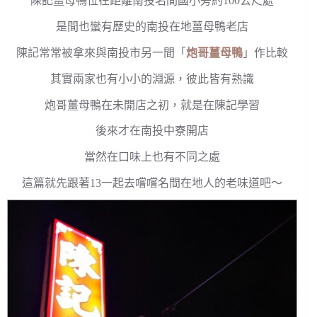
陳記薑母鴨位在距離南投名間國小旁約100公尺處
是間也蠻有歷史的南投在地薑母鴨老店
陳記常常被拿來與南投市另一間「
炮哥薑母鴨
」作比較
其實兩家也有小小的淵源，彼此皆有熟識
炮哥薑母鴨在未開店之初，就是在陳記學習
後來才在南投中寮開店
當然在口味上也有不同之處
這篇就先跟著13一起去嚐嚐名間在地人的老味道吧～