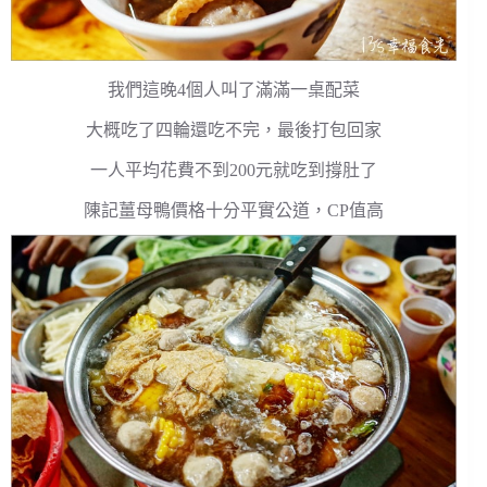
我們這晚4個人叫了滿滿一桌配菜
大概吃了四輪還吃不完，最後打包回家
一人平均花費不到200元就吃到撐肚了
陳記薑母鴨價格十分平實公道，CP值高