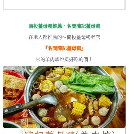
南投薑母鴨推薦．名間陳記薑母鴨
在地人都推薦的～南投薑母鴨老店
『名間陳記薑母鴨』
它的羊肉爐也挺好吃的唷！