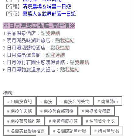
【行程】
清境農場＆埔里一日遊
【行程】
奧萬大＆武界部落一日遊
※日月潭飯店推薦–高評價※
1.
雲品溫泉酒店
︰
點我連結
2.
明月湖品味湖畔旅店
︰
點我連結
3.
日月潭涵碧樓酒店
︰
點我連結
4.
日月潭晶澤會館
︰
點我連結
5.
日月潭竹石園生態渡假會館
︰
點我連結
6.
日月潭馥麗溫泉大飯店
︰
點我連結
標籤
#
13南投食記
#
南投
#
南投名間美食
#
南投縣市
#
南投羊肉爐
#
南投美食部落格
#
南投美食餐廳
#
南投薑母鴨推薦
#
南投餐廳推薦
#
名間美食小吃
#
名間美食餐廳推薦
#
名間陳記薑母鴨
#
炮哥薑母鴨