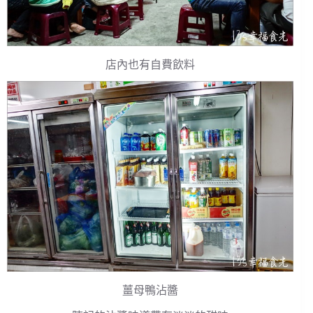
店內也有自費飲料
薑母鴨沾醬