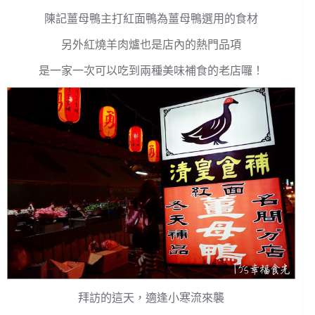
陳記薑母鴨主打紅面鴨為薑母鴨選用的食材
另外紅燒羊肉爐也是店內的熱門品項
是一家一次可以吃到兩種美味補食的老店囉！
拜訪的這天，適逢小寒流來襲