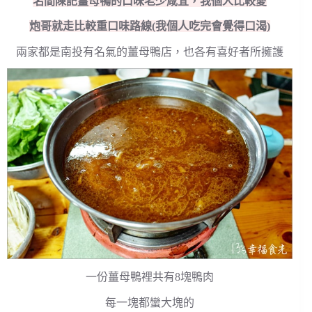
名間陳記薑母鴨的口味老少咸宜，我個人比較愛
炮哥就走比較重口味路線(我個人吃完會覺得口渴)
兩家都是南投有名氣的薑母鴨店，也各有喜好者所擁護
一份薑母鴨裡共有8塊鴨肉
每一塊都蠻大塊的