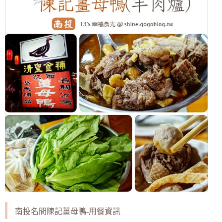
南投名間陳記薑母鴨-用餐資訊