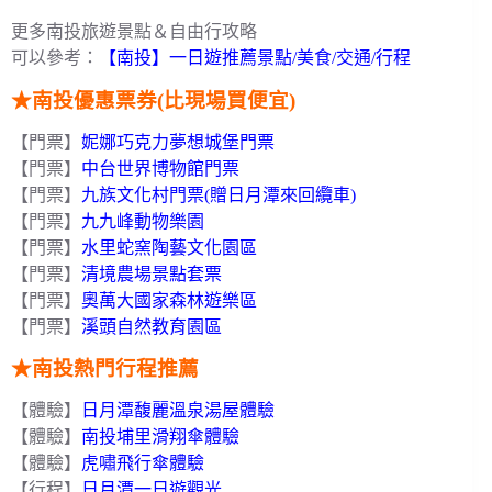
更多南投旅遊景點＆自由行攻略
可以參考：
【南投】一日遊推薦景點/美食/交通/行程
★南投優惠票券(比現場買便宜)
【門票】
妮娜巧克力夢想城堡門票
【門票】
中台世界博物館門票
【門票】
九族文化村門票(贈日月潭來回纜車)
【門票】
九九峰動物樂園
【門票】
水里蛇窯陶藝文化園區
【門票】
清境農場景點套票
【門票】
奧萬大國家森林遊樂區
【門票】
溪頭自然教育園區
★南投熱門
行程推薦
【體驗】
日月潭馥麗溫泉湯屋體驗
【體驗】
南投埔里滑翔傘體驗
【體驗】
虎嘯飛行傘體驗
【行程】
日月潭一日遊觀光