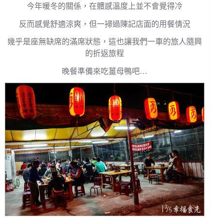
今年暖冬的關係，在體感溫度上並不會覺得冷
反而感覺舒適涼爽，但一掃過陳記店面的用餐情況
幾乎是座無缺席的滿席狀態，這也讓我們一車的旅人隨興
的折返旅程
晚餐準備來吃薑母鴨吧…