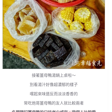
接著薑母鴨湯鍋上桌啦～
別看湯汁好像超濃郁的樣子
嚐起來味道反而淡淡香香的
常吃炮哥薑母鴨的友人就比較兩者