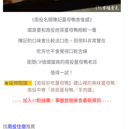
《南投名間陳記薑母鴨食後感》
還是要和南投炮哥薑母鴨相較一番
陳記的口味會比較淡口些，但用料非常實在
吃完也不會覺得口乾舌燥
是間CP值還蠻高的南投薑母鴨老店
值得一試！
★延伸閱讀︰
【南投好吃薑母鴨】藏山裡的美味薑母鴨．
南投中寮「炮哥薑母鴨╱羊肉爐」
↓↓↓↓ 加入13粉絲團，掌握旅遊美食最新資訊 ↓↓↓↓
找
南投住宿
推薦