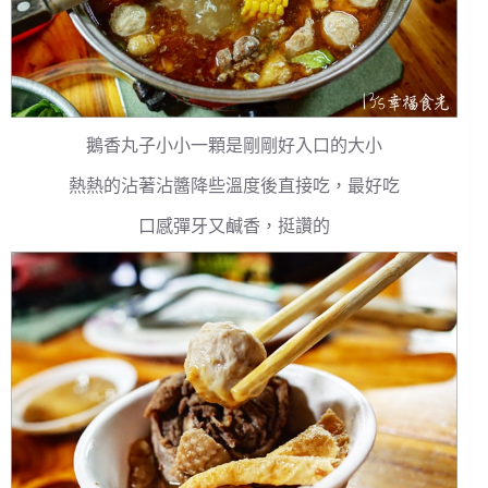
鵝香丸子小小一顆是剛剛好入口的大小
熱熱的沾著沾醬降些溫度後直接吃，最好吃
口感彈牙又鹹香，挺讚的