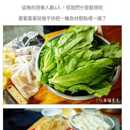
這晚的用餐人數4人，但我們什麼都想吃
畫著畫著就幾乎快把一輪食材都點嚐一遍了