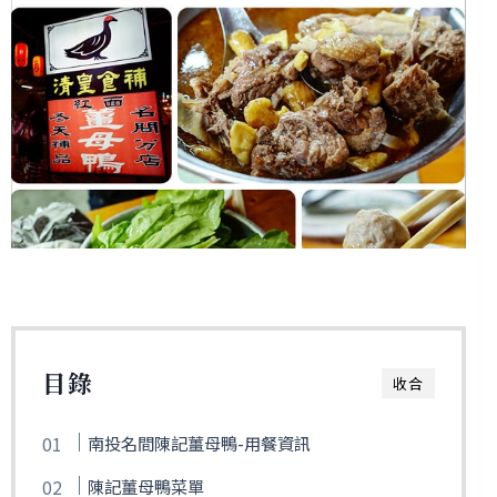
目錄
收合
南投名間陳記薑母鴨-用餐資訊
陳記薑母鴨菜單