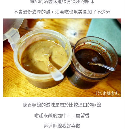
陳記的沾醬味道帶有淡淡的甜味
不會過份濃厚的鹹，沾著吃也幫美食加了不少分
陳香麵線的滋味是屬於比較溼口的麵線
嚐起來鹹度適中，口齒留香
這道麵線我好喜歡