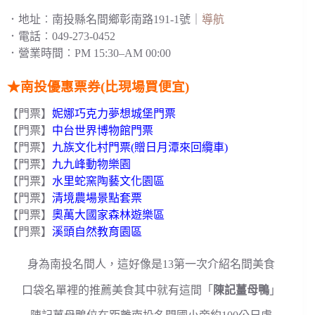
．地址︰南投縣名間鄉彰南路191-1號｜
導航
．電話︰049-273-0452
．營業時間︰PM 15:30–AM 00:00
★南投優惠票券(比現場買便宜)
【門票】
妮娜巧克力夢想城堡門票
【門票】
中台世界博物館門票
【門票】
九族文化村門票(贈日月潭來回纜車)
【門票】
九九峰動物樂園
【門票】
水里蛇窯陶藝文化園區
【門票】
清境農場景點套票
【門票】
奧萬大國家森林遊樂區
【門票】
溪頭自然教育園區
身為南投名間人，這好像是13第一次介紹名間美食
口袋名單裡的推薦美食其中就有這間「
陳記薑母鴨
」