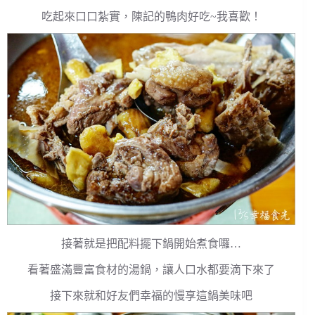
吃起來口口紮實，陳記的鴨肉好吃~我喜歡！
接著就是把配料擺下鍋開始煮食囉…
看著盛滿豐富食材的湯鍋，讓人口水都要滴下來了
接下來就和好友們幸福的慢享這鍋美味吧