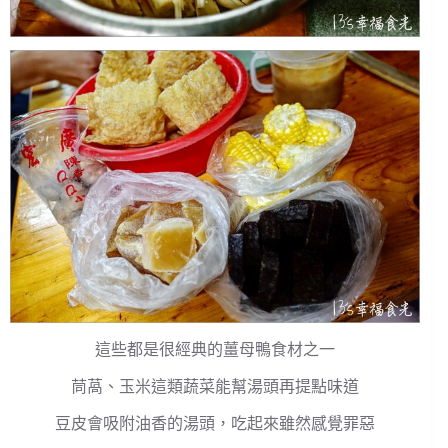
這些都是很經典的薑母鴨食材之一
茼萵、玉米這類蔬菜能幫湯頭再提點味道
豆皮會吸附油香的湯頭，吃起來雖然感覺罪惡