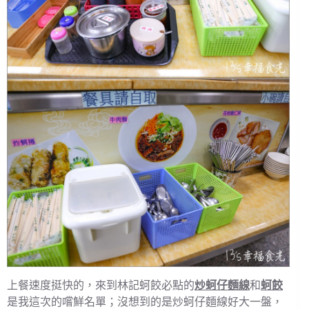
上餐速度挺快的，來到林記蚵餃必點的
炒蚵仔麵線
和
蚵餃
是我這次的嚐鮮名單；沒想到的是炒蚵仔麵線好大一盤，