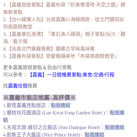
1.
【嘉義旅遊景點】嘉義布袋「好美寮溼地 天空之鏡」網
美新景點
2.
【台61線懶人包】台南嘉義61海線順遊．從北門鹽田玩
到高跟鞋教堂
3.
【嘉義東石漁港】「東石漁人碼頭」親子景點/玩沙╱觀
海╱看夕陽
4.
【台南北門餐廳推薦】鹽鄉古早味風味餐
5.
【嘉義布袋景點】戀愛婚攝美地「布袋高跟鞋教堂」
更多嘉義旅遊景點＆自由行攻略
可以參考：
【嘉義】一日遊推薦景點/美食/交通/行程
找
嘉義住宿
推薦
※嘉義市飯店推薦–高評價※
1.
鉅陞嘉義亮點旅店
︰
點我連結
2.
蘭桂坊花園酒店 (Lan Kwai Fong Garden Hotel )
︰
點我連
結
3.
天成文旅-繪日之丘飯店 (Sun Dialogue Hotel)
︰
點我連結
4.
耐斯王子大飯店 (Nice Prince Hotel)
︰
點我連結