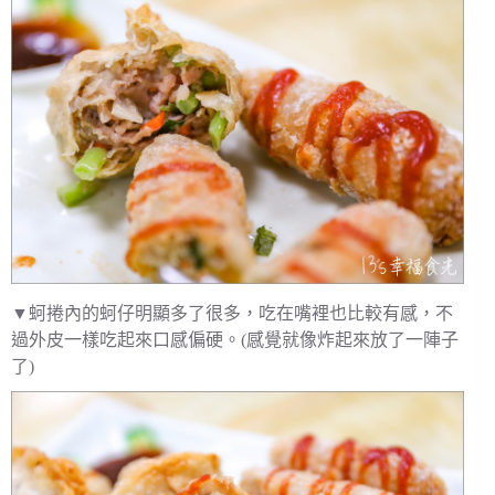
▼蚵捲內的蚵仔明顯多了很多，吃在嘴裡也比較有感，不
過外皮一樣吃起來口感偏硬。(感覺就像炸起來放了一陣子
了)