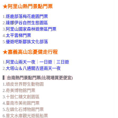
★阿里山熱門景點門票
1.
逐鹿部落梅花鹿園門票
2.
達娜伊谷自然生態園區
3.
阿里山國家森林遊樂區門票
4.
太平雲梯門票
5.
優遊吧斯鄒族文化部落
★嘉義高山忘憂健走行程
1.
阿里山兩天一夜
｜
一日遊
｜
三日遊
2.
大塔山＆八通關古道兩天一夜
▍台南熱門景點門票(比現場買更便宜)
1.
頑皮世界野生動物園
2.
奇美博物館門票
3.
十鼓仁糖文創園區
4.
臺南市美術館門票
5.
左鎮化石博物館門票
6.
曾文水庫觀光遊艇船票