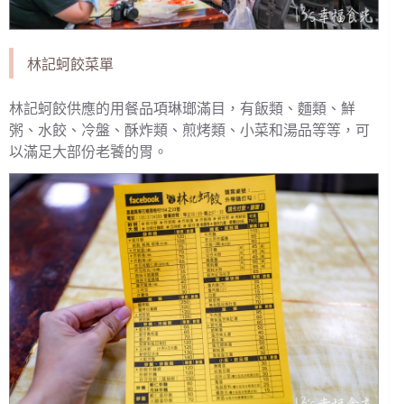
林記蚵餃菜單
林記蚵餃供應的用餐品項琳瑯滿目，有飯類、麵類、鮮
粥、水餃、冷盤、酥炸類、煎烤類、小菜和湯品等等，可
以滿足大部份老饕的胃。