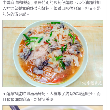
中香麻油的味道；很是特別的炒蚵仔麵線，以茶油麵線加
入拌炒著豐富的蔬菜和鮮蚵，整體口味很濕潤，但又不帶
勾芡的清爽感。
▼麵線裡能吃到滿滿鮮蚵，大概數了約有20顆這麼多，而
且顆顆渾圓飽滿、新鮮又美味。