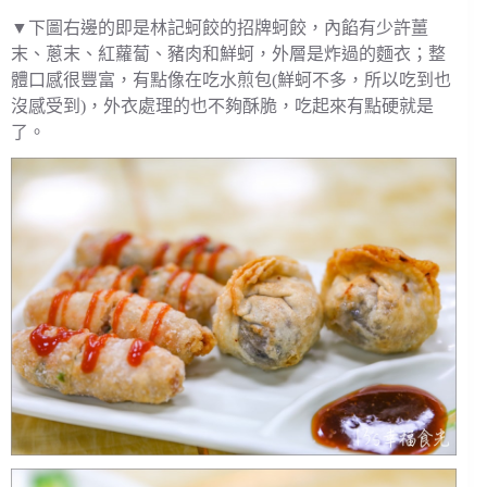
▼下圖右邊的即是林記蚵餃的招牌蚵餃，內餡有少許薑
末、蔥末、紅蘿蔔、豬肉和鮮蚵，外層是炸過的麵衣；整
體口感很豐富，有點像在吃水煎包(鮮蚵不多，所以吃到也
沒感受到)，外衣處理的也不夠酥脆，吃起來有點硬就是
了。