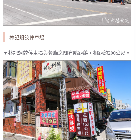
林記蚵餃停車場
▼林記蚵餃停車場與餐廳之間有點距離，相距約200公尺。