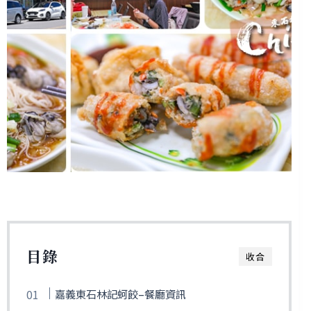
目錄
收合
嘉義東石林記蚵餃–餐廳資訊