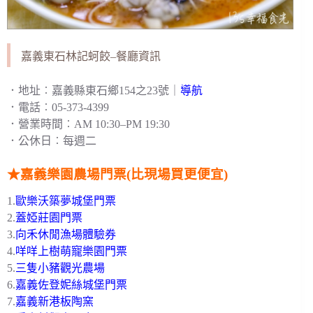
嘉義東石林記蚵餃–餐廳資訊
．地址︰嘉義縣東石鄉154之23號｜
導航
．電話︰05-373-4399
．營業時間︰AM 10:30–PM 19:30
．公休日︰每週二
★嘉義樂園農場門票(比現場買更便宜)
1.
歐樂沃築夢城堡門票
2.
蓋婭莊園門票
3.
向禾休閒漁場體驗券
4.
咩咩上樹萌寵樂園門票
5.
三隻小豬觀光農場
6.
嘉義佐登妮絲城堡門票
7.
嘉義新港板陶窯