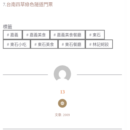
7.
台南四草綠色隧道門票
標籤
#
嘉義
#
嘉義美食
#
嘉義美食餐廳
#
東石
#
東石小吃
#
東石美食
#
東石餐廳
#
林記蚵餃
13
文章: 2009