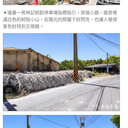
▼循著一旁林記蚵餃停車場指標指引，穿過小路，路旁堆
滿白色的蚵殼小山，在陽光的照耀下好閃亮，也讓人覺得
景色好特別又吸睛。