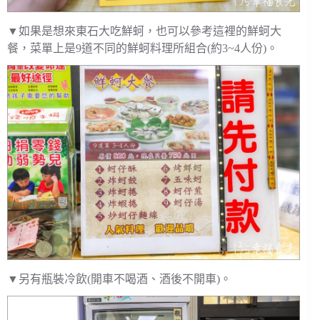
▼如果是想來東石大吃鮮蚵，也可以參考這裡的鮮蚵大
餐，菜單上是9道不同的鮮蚵料理所組合(約3~4人份)。
▼另有瓶裝冷飲(開車不喝酒、酒後不開車)。