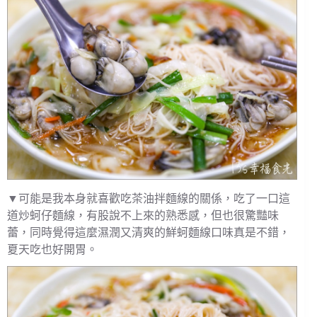
▼可能是我本身就喜歡吃茶油拌麵線的關係，吃了一口這
道炒蚵仔麵線，有股說不上來的熟悉感，但也很驚豔味
蕾，同時覺得這麼濕潤又清爽的鮮蚵麵線口味真是不錯，
夏天吃也好開胃。