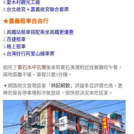
8.
愛木村觀光工廠
9.
台北故宮＋嘉義故宮聯合套票
★嘉義租車自由行
1.
高鐵站租車搭配乘坐高鐵更優惠
2.
百捷租車
3.
格上租車
4.
台灣好行阿里山線車票
拍完了
東石水中古厝
後來到東石漁港附近找餐廳吃午餐，
兩地距離不遠，車程只要5分鐘。
▼網路爬文發現這家「
林記蚵餃
」評論多且評價也高，更
棒的是有停車場和冷氣放送，很快就決定來吃這家。