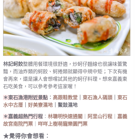
林記蚵餃
整體用餐環境很舒適，炒蚵仔麵線也很讓味蕾驚
豔，而油炸類的蚵餃、蚵捲類就顯得中規中矩；下次有機
會再來，還是讓人會想嚐試其他的蚵仔料理。想來嘉義東
石吃美食，可以參考參考這家喔！
＊東石漁港附近景點
︰
高跟鞋教堂
｜
東石漁人碼頭
｜
東石
水中古厝
｜
好美寮濕地
｜鰲鼓濕地
＊嘉義超熱門行程
︰
林聰明快速通關
｜
阿里山行程
｜
嘉義
故宮南院門票
｜
咩咩上樹萌寵樂園門票
★覺得你會想看︰