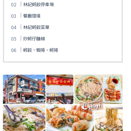
林記蚵餃停車場
餐廳環境
林記蚵餃菜單
炒蚵仔麵線
蚵餃、蝦捲、蚵捲