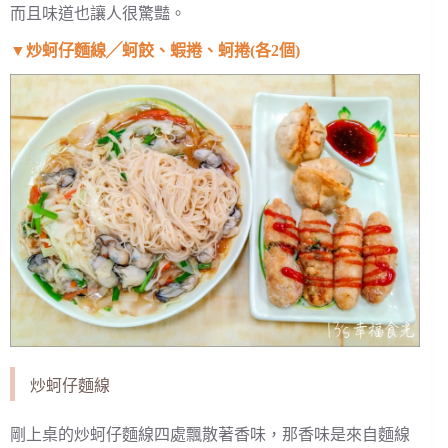
而且味道也讓人很驚豔。
▼
炒蚵仔麵線╱蚵餃、蝦捲、蚵捲(各2個)
炒蚵仔麵線
剛上桌的炒蚵仔麵線四處飄散著香味，那香味是來自麵線