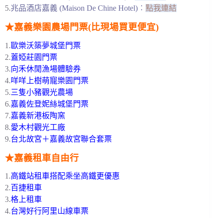
5.
兆品酒店嘉義 (Maison De Chine Hotel)
︰
點我連結
★嘉義樂園農場門票(比現場買更便宜)
1.
歐樂沃築夢城堡門票
2.
蓋婭莊園門票
3.
向禾休閒漁場體驗券
4.
咩咩上樹萌寵樂園門票
5.
三隻小豬觀光農場
6.
嘉義佐登妮絲城堡門票
7.
嘉義新港板陶窯
8.
愛木村觀光工廠
9.
台北故宮＋嘉義故宮聯合套票
★嘉義租車自由行
1.
高鐵站租車搭配乘坐高鐵更優惠
2.
百捷租車
3.
格上租車
4.
台灣好行阿里山線車票