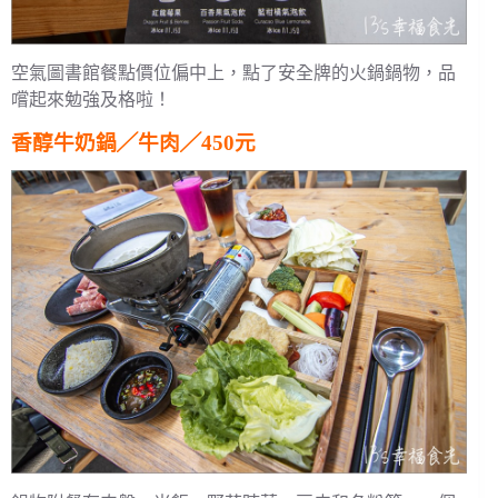
空氣圖書館餐點價位偏中上，點了安全牌的火鍋鍋物，品
嚐起來勉強及格啦！
香醇牛奶鍋╱牛肉╱450元