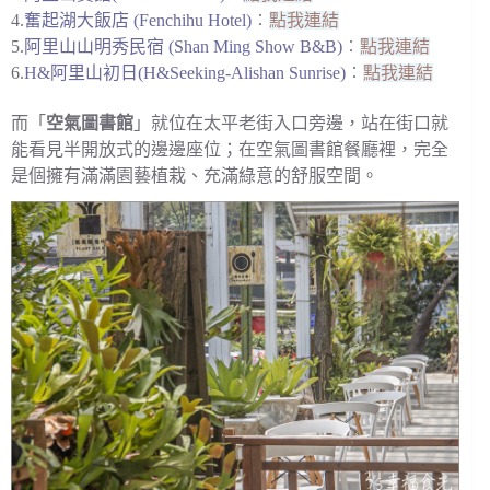
4.
奮起湖大飯店 (Fenchihu Hotel)
︰
點我連結
5.
阿里山山明秀民宿 (Shan Ming Show B&B)
︰
點我連結
6.
H&阿里山初日(H&Seeking-Alishan Sunrise)
︰
點我連結
而「
空氣圖書館
」就位在太平老街入口旁邊，站在街口就
能看見半開放式的邊邊座位；在空氣圖書館餐廳裡，完全
是個擁有滿滿園藝植栽、充滿綠意的舒服空間。