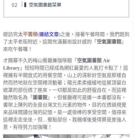
▍空氣圖書館菜單
遊訪完
太平雲梯
(
連結文章
)之後，接著午餐時間，我們跑到
了太平老街附近，這間充滿藝術設計感的「
空氣圖書館
」
來吃午餐囉！
才開幕不久的梅山餐廳兼咖啡館「
空氣圖書館 Air
Library
」短短時間已經成為網紅最愛的人氣打卡點了！這
裡擁有半開放式的用餐空間，山上的清新好空氣是那樣自
然而然地就在空間裡流動著；陽光柔柔緩緩地從屋頂留白
遮罩的部份透了進來，一切都是如此的舒服自在。而這裡
雖然取名為「
圖書館
」，但餐廳裡可是連一本書都沒有，
書架上陳列的全是台灣文化元素的物件，目的在透過視覺
來品味閱讀台灣的記憶。是一處很棒的享受空間，值得來
這裡走走坐坐，但…餐點部份，我親嚐後覺得算是差強人
意，有待努力加強囉！