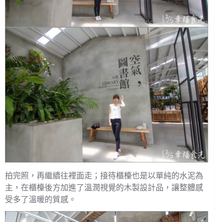
拍完照，再繼續往裡面走；接待櫃檯也是以單純的水泥為
主，在櫃檯後方加進了溫潤視覺的木製設計品，讓整體感
受多了溫暖的質感。