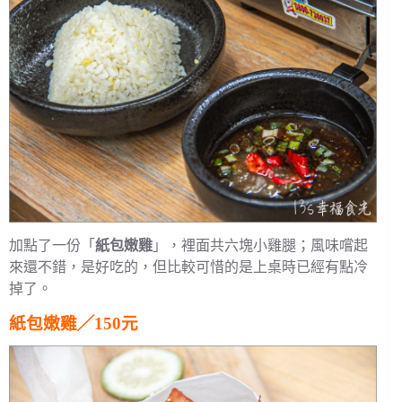
加點了一份「
紙包嫩雞
」，裡面共六塊小雞腿；風味嚐起
來還不錯，是好吃的，但比較可惜的是上桌時已經有點冷
掉了。
紙包嫩雞╱150元