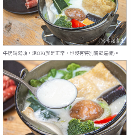
牛奶鍋湯頭，還OK(就是正常，也沒有特別驚豔這樣)。