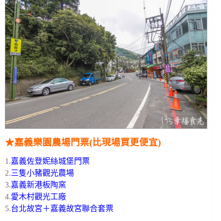
★嘉義樂園農場門票(比現場買更便宜)
1.
嘉義佐登妮絲城堡門票
2.
三隻小豬觀光農場
3.
嘉義新港板陶窯
4.
愛木村觀光工廠
5.
台北故宮＋嘉義故宮聯合套票