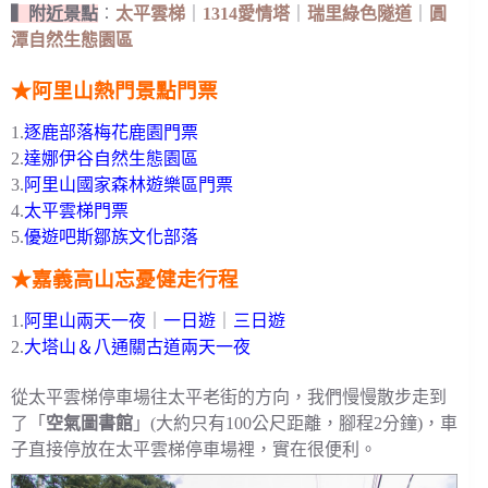
▍附近景點
︰
太平雲梯
｜
1314愛情塔
｜
瑞里綠色隧道
｜
圓
潭自然生態園區
★阿里山熱門景點門票
1.
逐鹿部落梅花鹿園門票
2.
達娜伊谷自然生態園區
3.
阿里山國家森林遊樂區門票
4.
太平雲梯門票
5.
優遊吧斯鄒族文化部落
★嘉義高山忘憂健走行程
1.
阿里山兩天一夜
｜
一日遊
｜
三日遊
2.
大塔山＆八通關古道兩天一夜
從太平雲梯停車場往太平老街的方向，我們慢慢散步走到
了「
空氣圖書館
」(大約只有100公尺距離，腳程2分鐘)，車
子直接停放在太平雲梯停車場裡，實在很便利。