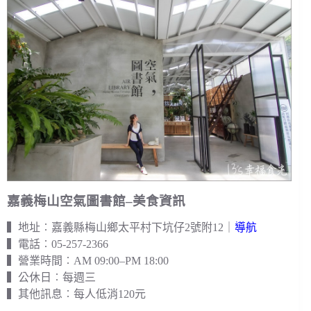
嘉義梅山空氣圖書館–美食資訊
▍地址︰嘉義縣梅山鄉太平村下坑仔2號附12｜
導航
▍電話︰05-257-2366
▍營業時間︰AM 09:00–PM 18:00
▍公休日︰每週三
▍其他訊息︰每人低消120元