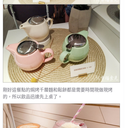
剛好這餐點的焗烤千層麵和鬆餅都是需要時間現做現烤
的，所以飲品迅速先上桌了。