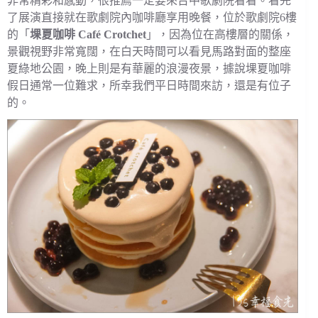
非常精彩和感動，很推薦一定要來台中歌劇院看看。看完
了展演直接就在歌劇院內咖啡廳享用晚餐，位於歌劇院6樓
的「
堁夏咖啡 Café Crotchet
」，因為位在高樓層的關係，
景觀視野非常寬闊，在白天時間可以看見馬路對面的整座
夏綠地公園，晚上則是有華麗的浪漫夜景，據說堁夏咖啡
假日通常一位難求，所幸我們平日時間來訪，還是有位子
的。