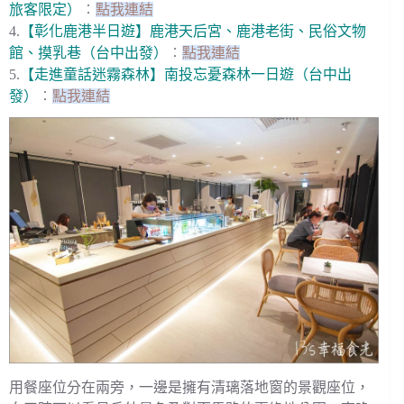
旅客限定）
︰
點我連結
4.
【彰化鹿港半日遊】鹿港天后宮、鹿港老街、民俗文物
館、摸乳巷（台中出發）
︰
點我連結
5.
【走進童話迷霧森林】南投忘憂森林一日遊（台中出
發）
︰
點我連結
用餐座位分在兩旁，一邊是擁有清璃落地窗的景觀座位，