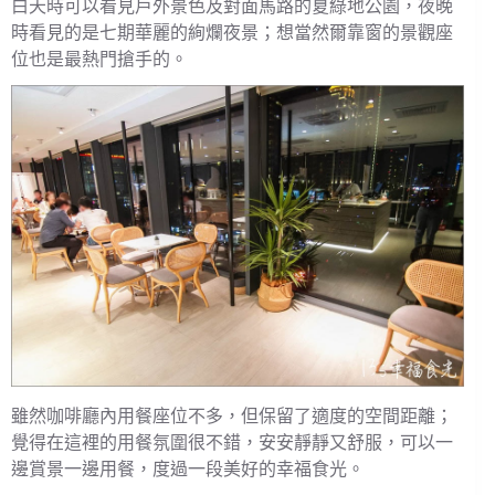
白天時可以看見戶外景色及對面馬路的夏綠地公園，夜晚
時看見的是七期華麗的絢爛夜景；想當然爾靠窗的景觀座
位也是最熱門搶手的。
雖然咖啡廳內用餐座位不多，但保留了適度的空間距離；
覺得在這裡的用餐氛圍很不錯，安安靜靜又舒服，可以一
邊賞景一邊用餐，度過一段美好的幸福食光。