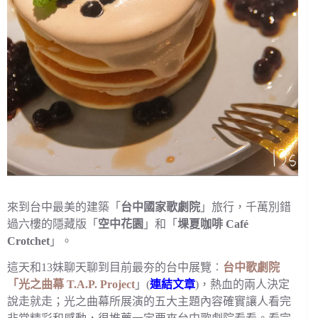
來到台中最美的建築「
台中國家歌劇院
」旅行，千萬別錯
過六樓的隱藏版「
空中花園
」和「
堁夏咖啡 Café
Crotchet
」。
這天和13妹聊天聊到目前最夯的台中展覽︰
台中歌劇院
「光之曲幕 T.A.P. Project
」(
連結文章
)，熱血的兩人決定
說走就走；光之曲幕所展演的五大主題內容確實讓人看完