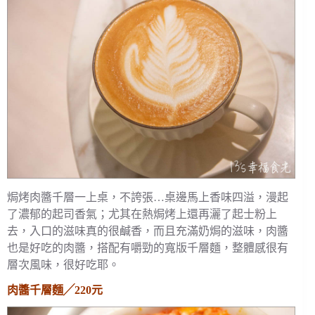
焗烤肉醬千層一上桌，不誇張…桌邊馬上香味四溢，漫起
了濃郁的起司香氣；尤其在熱焗烤上還再灑了起士粉上
去，入口的滋味真的很鹹香，而且充滿奶焗的滋味，肉醬
也是好吃的肉醬，搭配有嚼勁的寬版千層麵，整體感很有
層次風味，很好吃耶。
肉醬千層麵╱220元