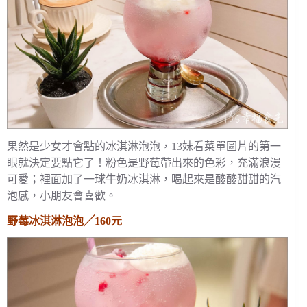
果然是少女才會點的冰淇淋泡泡，13妹看菜單圖片的第一
眼就決定要點它了！粉色是野莓帶出來的色彩，充滿浪漫
可愛；裡面加了一球牛奶冰淇淋，喝起來是酸酸甜甜的汽
泡感，小朋友會喜歡。
野莓冰淇淋泡泡╱160元