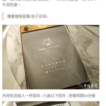
午茶約會。
堁夏咖啡菜單(
電子菜單
)
內用低消每人一杯飲料 / 六歲以下除外 / 用餐時間90分鐘