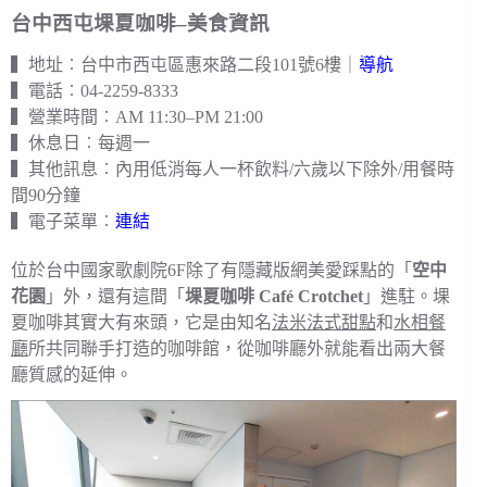
台中西屯堁夏咖啡–美食資訊
▍地址︰台中市西屯區惠來路二段101號6樓｜
導航
▍電話︰04-2259-8333
▍營業時間︰AM 11:30–PM 21:00
▍休息日︰每週一
▍其他訊息︰內用低消每人一杯飲料/六歲以下除外/用餐時
間90分鐘
▍電子菜單︰
連結
位於台中國家歌劇院6F除了有隱藏版網美愛踩點的「
空中
花園
」外，還有這間「
堁夏咖啡 Café Crotchet
」進駐。堁
夏咖啡其實大有來頭，它是由知名
法米法式甜點
和
水相餐
廳
所共同聯手打造的咖啡館，從咖啡廳外就能看出兩大餐
廳質感的延伸。