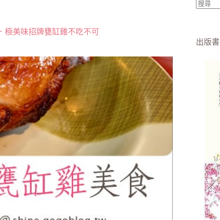
找
不
．極美味招牌甕缸雞不吃不可
到
出版書
符
合
條
件
的
結
果