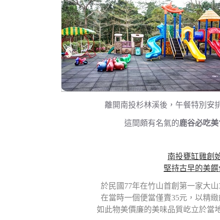
離開南投杉林溪後，午餐特別安
這間頗有名氣的
鹿谷必吃美
南投甕缸雞創
堅持古早的美饌
於民國77年在竹山首創第一家大山
在當時一個便當僅賣35元，以精
如此物美價廉的美味品質屹立於當地