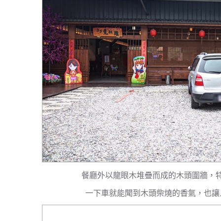
餐廳外以龍眼木堆疊而成的木頭圍牆，
一下車就能聞到木頭柴燒的香氣，也讓