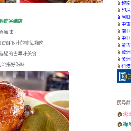
📱
越南
📱
印尼
📱
阿聯
缸雞鹿谷總店
📱
中東
📱
南亞
香氣味
📱
中亞
口香酥多汁的甕缸雞肉
📱
蒙古
📱
歐洲
錯過的古早味美食
📱
美洲
的吮指好滋味
📱
紐澳
搜尋離
🏠
澎
🏠
綠