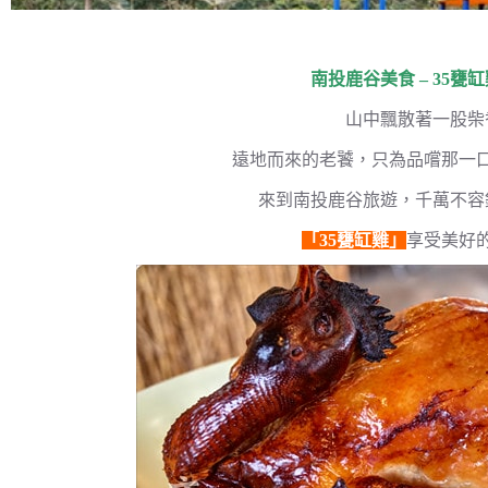
南投鹿谷美食 – 35甕
山中飄散著一股柴
遠地而來的老饕，只為品嚐那一
來到南投鹿谷旅遊，千萬不容
「35甕缸雞」
享受美好