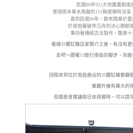
民國88年921大地震重創
使得原本車水馬龍的151縣道頓時沒
直到民國96年，劉老闆基於
於是抱著破斧沉舟的決心開創
秉持著傳統古法製作，飄香十
看過35甕缸雞店家簡介之後，有沒有
走吧～跟著13旅行南投的腳步，到
回程來到位於南投鹿谷的35甕缸雞餐廳
餐廳外擁有廣大的
但還是會建議假日來用餐時，可以提