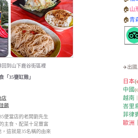
🏠
山
🏠
青
排回到山下鹿谷街區裡
✈️出國
食「35甕缸雞」
日本
(
中國
(
越南
始店
佳餚
峇里
菲律
35便當店的老闆劉先生
歐洲
緻的主食、配菜十足豐富
，這就是35名稱的由來