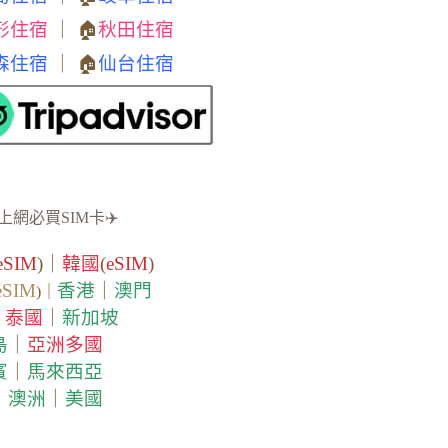
形住宿
｜ 🏠
秋田住宿
森住宿
｜ 🏠
仙台住宿
上網必買SIM卡✈️
eSIM
)｜
韓國
(
eSIM
)
eSIM
香港
｜
澳門
)｜
泰國
｜
新加坡
｜
島
｜
亞洲多國
賓
｜
馬來西亞
｜
澳洲
｜
美國