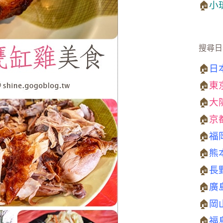
🏠
小
搜尋日
🏠
日
🏠
東
🏠
大
🏠
京
🏠
福
🏠
熊
🏠
長
🏠
廣
🏠
岡
🏠
福