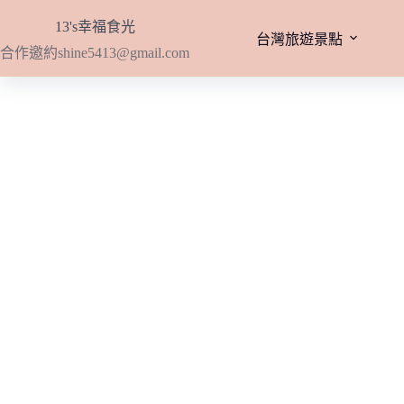
跳
13's幸福食光
至
台灣旅遊景點
合作邀約
shine5413@gmail.com
主
要
內
容