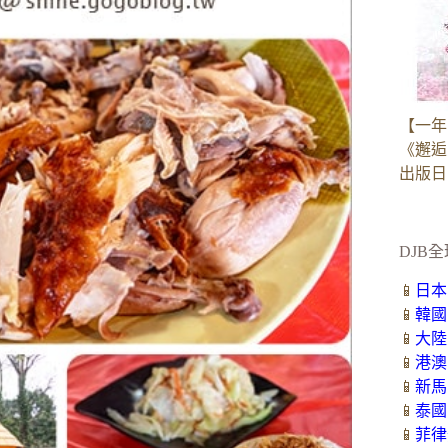
【一年
《邂逅
出版日：2
DJB全
📱
日本
📱
韓國
📱
大陸
📱
港澳
📱
新馬
📱
泰國
📱
菲律