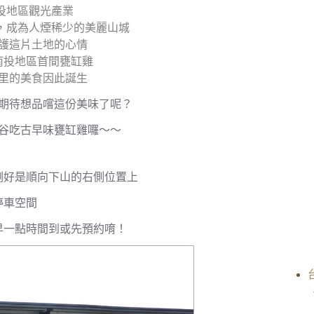
南投地區觀光產業
落，成為人煙稀少的美麗山城
愛護這片土地的心情
南投地區首間甕缸雞
里的美食因此誕生
更期待想品嚐這份美味了呢？
鹿谷吃古早味甕缸雞囉～～
剛好是順向下山的右側位置上
停車空間
早一點時間到或先預約唷！