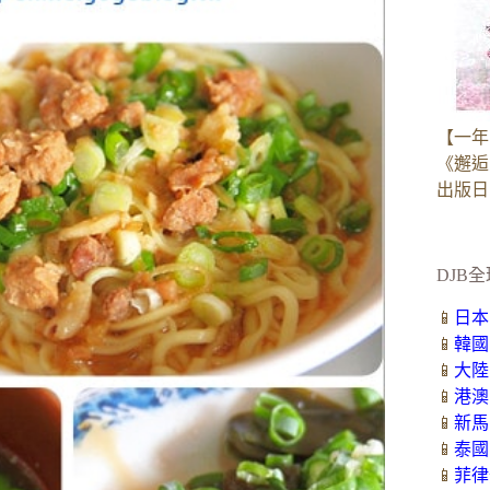
【一年
《邂逅
出版日：2
DJB全
📱
日本
📱
韓國
📱
大陸
📱
港澳
📱
新馬
📱
泰國
📱
菲律