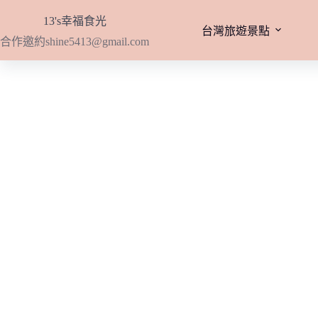
跳
13's幸福食光
至
台灣旅遊景點
合作邀約
shine5413@gmail.com
主
要
內
容