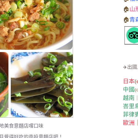
🏠
山
🏠
青
✈️出國
日本
(
中國
(
越南
峇里
菲律
歐洲
地美食意麵店嚐口味
的且覺得好吃的南投意麵店吧！