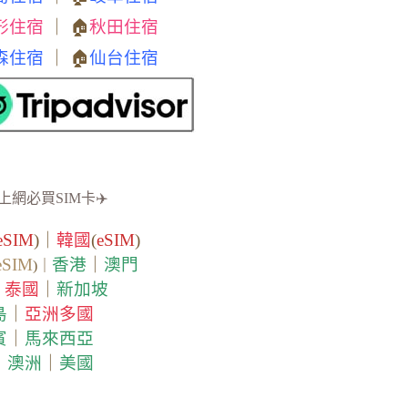
形住宿
｜ 🏠
秋田住宿
森住宿
｜ 🏠
仙台住宿
上網必買SIM卡✈️
eSIM
)｜
韓國
(
eSIM
)
eSIM
香港
｜
澳門
)｜
泰國
｜
新加坡
｜
島
｜
亞洲多國
賓
｜
馬來西亞
｜
澳洲
｜
美國