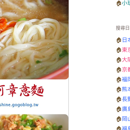
🏠
小
搜尋日
🏠
日
🏠
東
🏠
大
🏠
京
🏠
福
🏠
熊
🏠
長
🏠
廣
🏠
岡
🏠
福