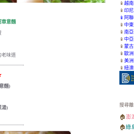
📱
越南
📱
印尼
📱
阿聯
阿章意麵
📱
中東
📱
南亞
搜
📱
中亞
」
📱
蒙古
📱
歐洲
的老味道
📱
美洲
—————-
📱
紐澳
★
意麵)
搜尋離
湯)
🏠
澎
—————-
🏠
綠