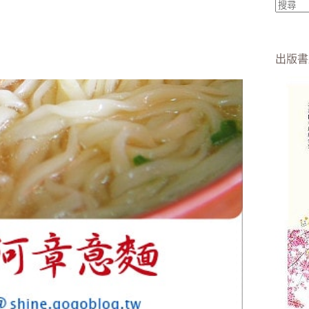
找
不
到
出版書
符
合
條
件
的
結
果