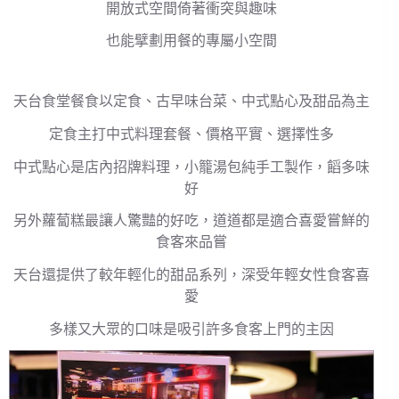
開放式空間倚著衝突與趣味
也能擘劃用餐的專屬小空間
天台食堂餐食以定食、古早味台菜、中式點心及甜品為主
定食主打中式料理套餐、價格平實、選擇性多
中式點心是店內招牌料理，小籠湯包純手工製作，饀多味
好
另外蘿蔔糕最讓人驚豔的好吃，道道都是適合喜愛嘗鮮的
食客來品嘗
天台還提供了較年輕化的甜品系列，深受年輕女性食客喜
愛
多樣又大眾的口味是吸引許多食客上門的主因