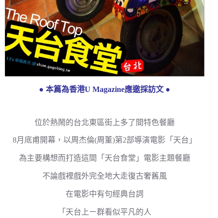
● 本篇為香港U Magazine應邀採訪文 ●
位於熱鬧的台北東區街上多了間特色餐廳
8月底甫開幕，以周杰倫(周董)第2部導演電影「天台」
為主要構想而打造這間「天台食堂」電影主題餐廳
不論戲裡戲外完全地大走復古奢舊風
在電影中有句經典台詞
「天台上ㄧ群看似平凡的人