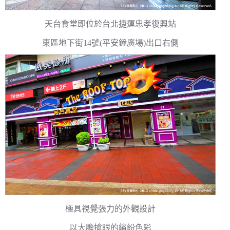
天台食堂即位於台北捷運忠孝復興站
東區地下街14號(平安鐘廣場)出口右側
極具視覺張力的外觀設計
以大膽搶眼的繽紛色彩