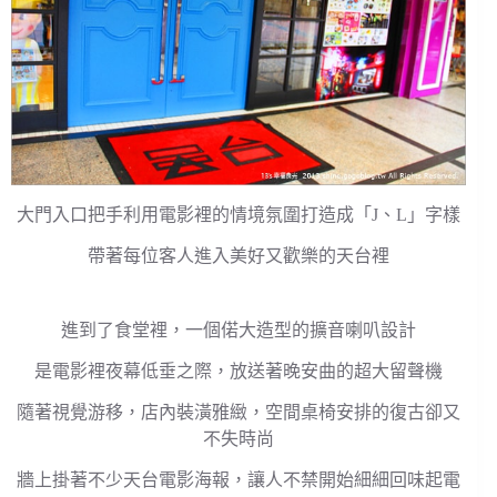
大門入口把手利用電影裡的情境氛圍打造成「J、L」字樣
帶著每位客人進入美好又歡樂的天台裡
進到了食堂裡，一個偌大造型的擴音喇叭設計
是電影裡夜幕低垂之際，放送著晚安曲的超大留聲機
隨著視覺游移，店內裝潢雅緻，空間桌椅安排的復古卻又
不失時尚
牆上掛著不少天台電影海報，讓人不禁開始細細回味起電