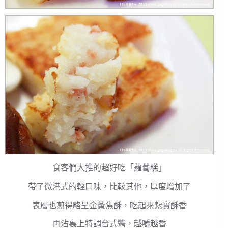
食客們大推的超好吃「蘿蔔糕」
帶了微港式的輕口味，比較其他，厚度增加了
表層也煎得略呈金黃焦酥，吃起來紮實酥香
再沾裏上特調台式醬，越嚼越香