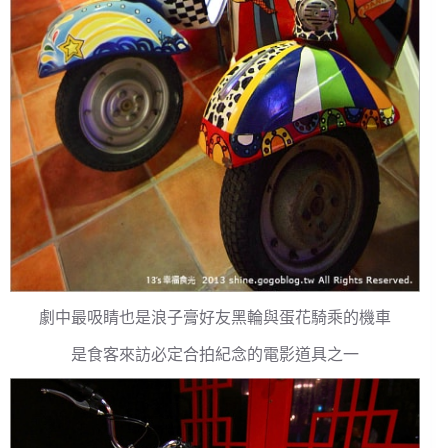
劇中最吸睛也是浪子膏好友黑輪與蛋花騎乘的機車
是食客來訪必定合拍紀念的電影道具之一