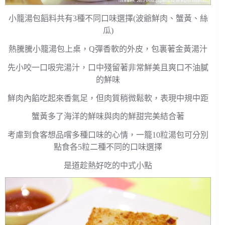
小籠湯包饀料共有3種不同口味選擇(波爺鮮肉、蟹黃、絲
瓜)
熱騰騰小籠湯包上桌，Q彈香軟的外皮，包裏著金黃湯汁
先小咬一口吸完湯汁，口中殘留著非常鮮美且爽口不油膩
的鮮味
鮮肉內餡吃起來香氣足，但肉質稍微鬆軟，表現中規中距
蟹黃多了海洋的鮮味與肉的鮮甜完美結合著
考慮到食客想品嚐多種口味的心情，一籠10粒湯包可分別
點食各5粒二種不同的口味選擇
是道趁熱好吃的中式小點