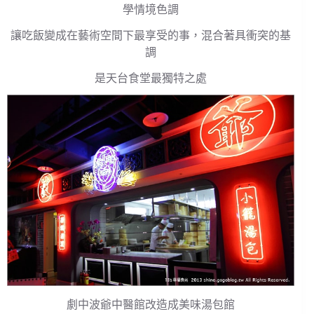
學情境色調
讓吃飯變成在藝術空間下最享受的事，混合著具衝突的基
調
是天台食堂最獨特之處
劇中波爺中醫館改造成美味湯包館