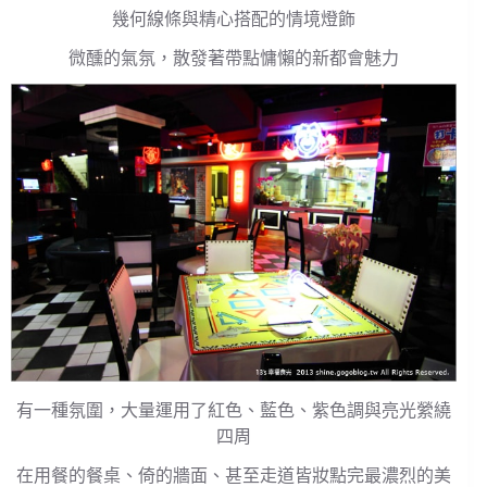
幾何線條與精心搭配的情境燈飾
微醺的氣氛，散發著帶點慵懶的新都會魅力
有一種氛圍，大量運用了紅色、藍色、紫色調與亮光縈繞
四周
在用餐的餐桌、倚的牆面、甚至走道皆妝點完最濃烈的美