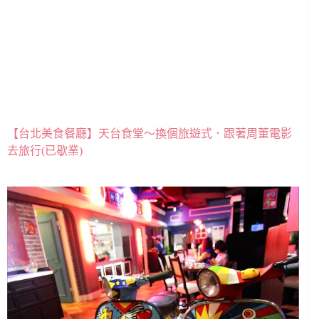
【台北美食餐廳】天台食堂～換個旅遊式．跟著周董電影
去旅行(已歇業)