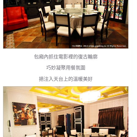
包廂內抓住電影裡的復古輪廓
巧妙凝聚用餐氛圍
挹注入天台上的溫暖美好