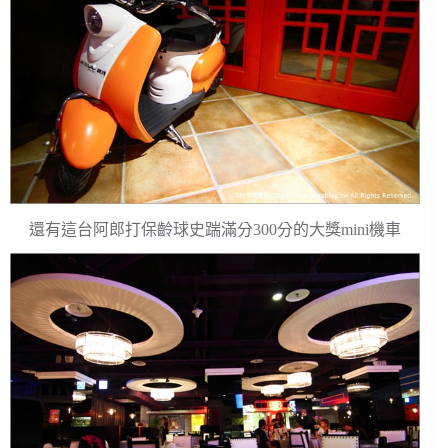
還有這台阿郎打保齡球史踹滿分300分的大獎mini機車