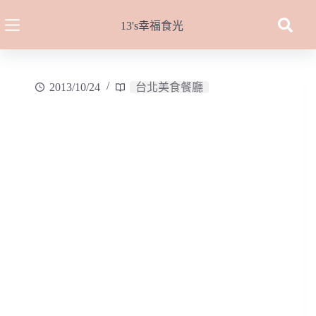
跳
至
13's幸福食光
主
要
內
2013/10/24
台北美食餐廳
容