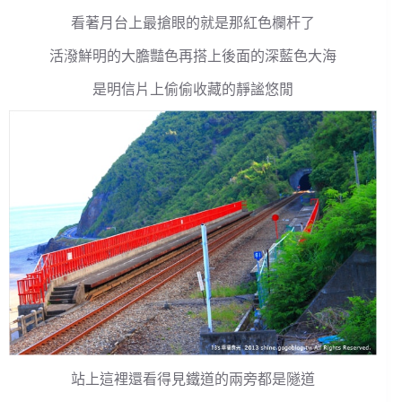
看著月台上最搶眼的就是那紅色欄杆了
活潑鮮明的大膽豔色再搭上後面的深藍色大海
是明信片上偷偷收藏的靜謐悠閒
站上這裡還看得見鐵道的兩旁都是隧道