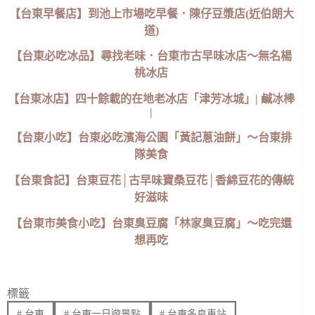
【台東早餐店】到池上市場吃早餐．陳仔豆漿店(近伯朗大
道)
【台東必吃冰品】尋找老味．台東市古早味冰店～無名楊
桃冰店
【台東冰店】四十餘載的在地老冰店「津芳冰城」| 鹹冰棒
|
【台東小吃】台東必吃濱海公園「黃記蔥油餅」～台東排
隊美食
【台東食記】台東豆花│古早味寶桑豆花│香綿豆花的傳統
好滋味
【台東市美食小吃】台東臭豆腐「林家臭豆腐」～吃完還
想再吃
標籤
#
台東
#
台東一日遊景點
#
台東多良車站