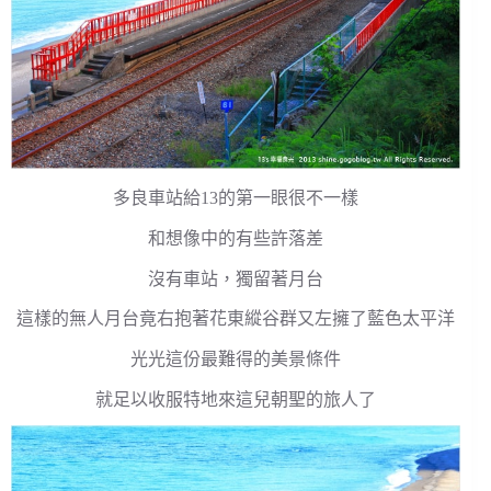
多良車站給13的第一眼很不一樣
和想像中的有些許落差
沒有車站，獨留著月台
這樣的無人月台竟右抱著花東縱谷群又左擁了藍色太平洋
光光這份最難得的美景條件
就足以收服特地來這兒朝聖的旅人了