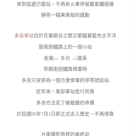
來到這處已廢站，不再有火車停留載客鐵道邊
靜待一幅美景給的感動
多良車站
位於花東縱谷之間又緊臨著藍色太平洋
是南迴鐵路上的一個小站
金崙|←
多良
→|瀧溪
早期南迴鐵路規畫時
多良只安排為一個方便會車的停等號誌站
近年來，東部車站愈行完善
多良也注定了被裁撤的命運
於民國95年7月1日即正式走入歷史，不再停靠
台東爆肝旅程的最終站