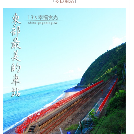
「
多良車站
」