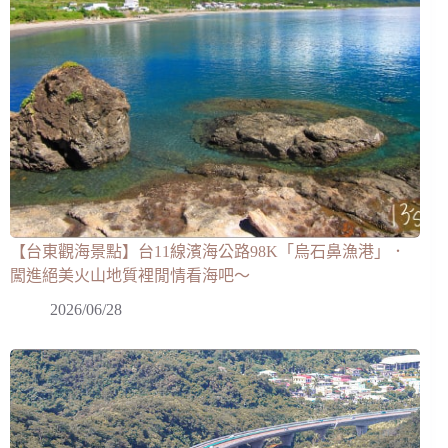
【台東觀海景點】台11線濱海公路98K「烏石鼻漁港」．
闖進絕美火山地質裡閒情看海吧～
2026/06/28