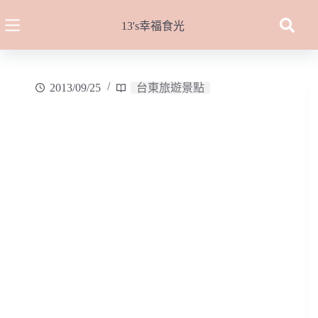
跳
至
13's幸福食光
主
要
內
2013/09/25
台東旅遊景點
容