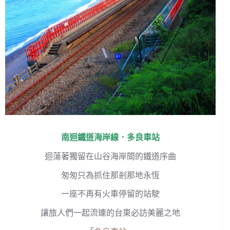
南迴鐵道海岸線．
多良車站
迴蕩著獨留在山谷海岸間的鐵道序曲
匆匆只為抓住那剎那地永恆
一座不再有火車停留的站駛
讓旅人們一起流連的台東必訪美麗之地