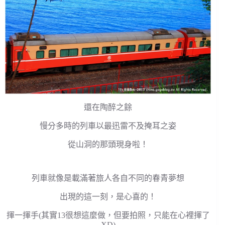
還在陶醉之餘
慢分多時的列車以最迅雷不及掩耳之姿
從山洞的那頭現身啦！
列車就像是載滿著旅人各自不同的春青夢想
出現的這一刻，是心喜的！
揮一揮手(其實13很想這麼做，但要拍照，只能在心裡揮了
XD)