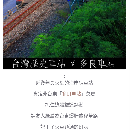
;
近幾年最火紅的海岸線車站
肯定非台東「
多良車站
」莫屬
抓住這股鐵道熱潮
請友人繼續為台東爆肝旅程帶路
記下了火車通過的班表