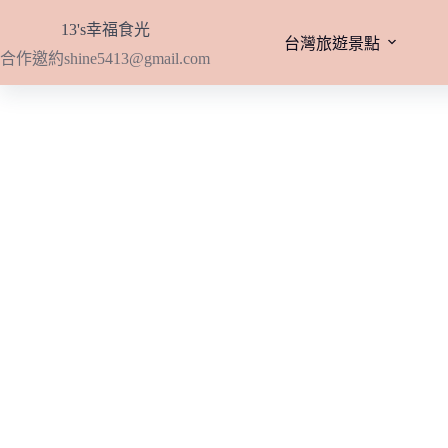
跳
13's幸福食光
至
台灣旅遊景點
合作邀約
shine5413@gmail.com
主
要
內
容