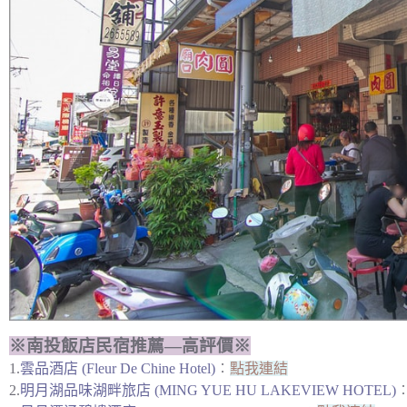
※南投飯店民宿推薦—高評價※
1.
雲品酒店 (Fleur De Chine Hotel)
︰
點我連結
2.
明月湖品味湖畔旅店 (MING YUE HU LAKEVIEW HOTEL)