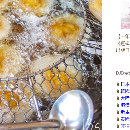
【一年
《邂逅
出版日：2
DJB全
📱
日本
📱
韓國
📱
大陸
📱
港澳
📱
新馬
📱
泰國
📱
菲律