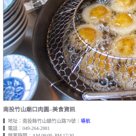
南投竹山廟口肉圓–美食資訊
▍地址︰南投縣竹山鎮竹山路79號｜
導航
▍電話︰049-264-2881
▍營業時間︰AM 09:00–PM 17:30