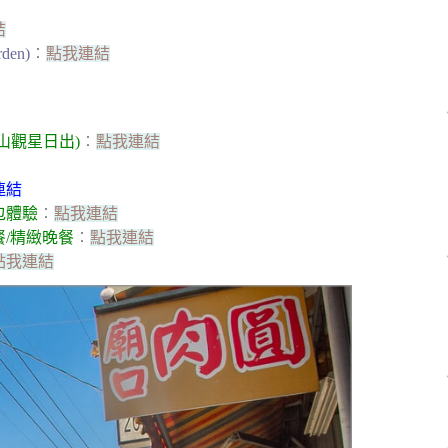
結
den)
︰
點我連結
山觀星日出)
︰
點我連結
連結
包體驗
︰
點我連結
/精緻晚餐
︰
點我連結
點我連結