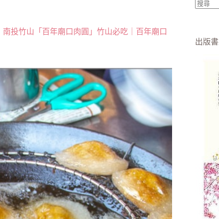
找
不
！南投竹山「百年廟口肉圓」竹山必吃｜百年廟口
到
出版書
符
合
條
件
的
結
果