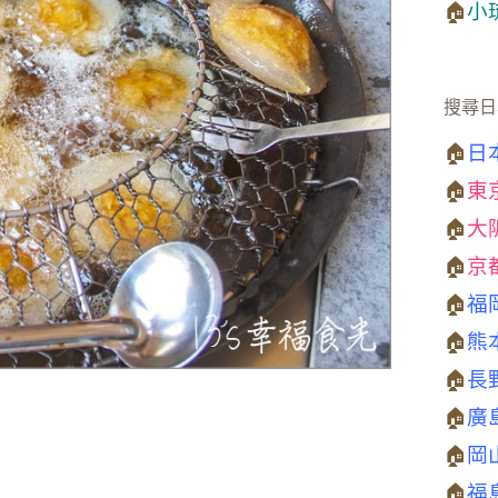
🏠
小
搜尋日
🏠
日
🏠
東
🏠
大
🏠
京
🏠
福
🏠
熊
🏠
長
🏠
廣
🏠
岡
🏠
福