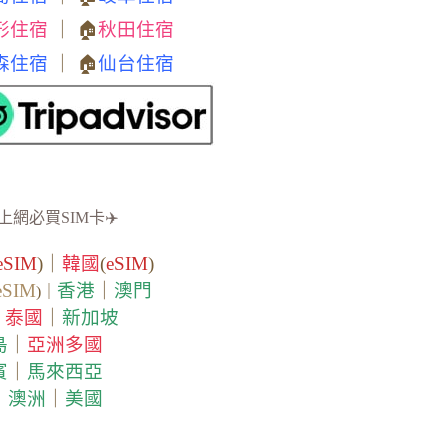
形住宿
｜ 🏠
秋田住宿
森住宿
｜ 🏠
仙台住宿
上網必買SIM卡✈️
eSIM
)｜
韓國
(
eSIM
)
eSIM
香港
｜
澳門
)｜
泰國
｜
新加坡
｜
島
｜
亞洲多國
賓
｜
馬來西亞
｜
澳洲
｜
美國