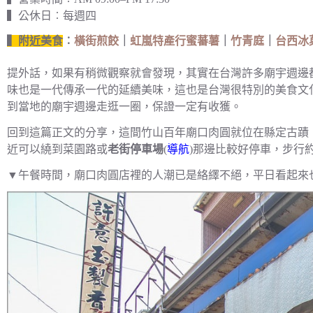
▍公休日︰每週四
▍附近美食
︰
橫街煎餃
｜
虹嵐特產行蜜蕃薯
｜
竹青庭
｜
台西冰
提外話，如果有稍微觀察就會發現，其實在台灣許多廟宇週邊
味也是一代傳承一代的延續美味，這也是台灣很特別的美食文
到當地的廟宇週邊走逛一圈，保證一定有收獲。
回到這篇正文的分享，這間竹山百年廟口肉圓就位在縣定古蹟
近可以繞到菜園路或
老街停車場
(
導航
)那邊比較好停車，步行
▼午餐時間，廟口肉圓店裡的人潮已是絡繹不絕，平日看起來