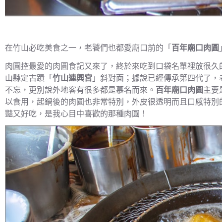
在竹山必吃美食之一，老饕們也都愛廟口前的「
百年廟口肉圓
肉圓控最愛的肉圓食記又來了，終於來吃到口袋名單裡放很久
山縣定古蹟「
竹山連興宮
」斜對面；據說已經傳承第四代了，
不忘，更別說外地客有很多都是慕名而來。
百年廟口肉圓
主要
以食用，起鍋後的肉圓也非常特別，外皮很透明而且口感特別
豔又好吃，是我心目中喜歡的那種肉圓！