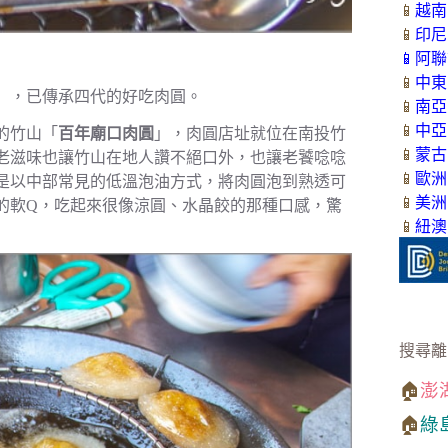
📱
越南
📱
印尼
📱
阿聯
📱
中東
」，已傳承四代的好吃肉圓。
📱
南亞
📱
中亞
的竹山「
百年廟口肉圓
」，肉圓店址就位在南投竹
📱
蒙古
老滋味也讓竹山在地人讚不絕口外，也讓老饕唸唸
📱
歐洲
是以中部常見的低溫泡油方式，將肉圓泡到熟透可
📱
美洲
的軟Q，吃起來很像涼圓、水晶餃的那種口感，驚
📱
紐澳
搜尋離
🏠
澎
🏠
綠