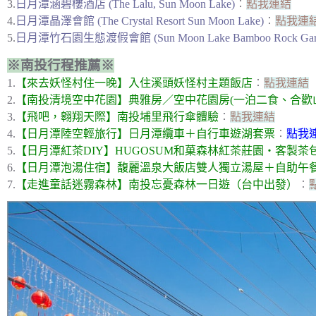
3.
日月潭涵碧樓酒店 (The Lalu, Sun Moon Lake)
︰
點我連結
4.
日月潭晶澤會館 (The Crystal Resort Sun Moon Lake)
︰
點我連
5.
日月潭竹石園生態渡假會館 (Sun Moon Lake Bamboo Rock Gar
※南投行程推薦※
1.
【來去妖怪村住一晚】入住溪頭妖怪村主題飯店
︰
點我連結
2.
【南投清境空中花園】典雅房／空中花園房(一泊二食、合歡
3.
【飛吧，翱翔天際】南投埔里飛行傘體驗
︰
點我連結
4.
【日月潭陸空輕旅行】日月潭纜車＋自行車遊湖套票
︰
點我
5.
【日月潭紅茶DIY】HUGOSUM和菓森林紅茶莊園・客製茶
6.
【日月潭泡湯住宿】馥麗溫泉大飯店雙人獨立湯屋＋自助午餐
7.
【走進童話迷霧森林】南投忘憂森林一日遊（台中出發）
︰