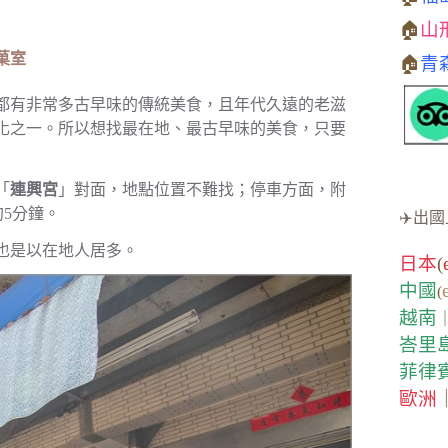
🏠
山
菓室
🏠
青
都有非常多古早味的傳統美食，且年代久遠的老滋
化之一。所以想找最在地、最古早味的美食，只要
「
連興宮
」對面，地點位置不難找；停車方面，附
約5分鐘。
✈️出國
也是以在地人居多。
日本
(
中國
(
越南
峇里
菲律
歐洲