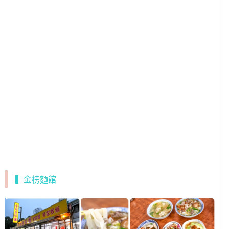
▍金榜麵館