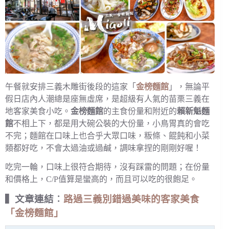
午餐就安排三義木雕街後段的這家「
金榜麵館
」，無論平
假日店內人潮總是座無虛席，是超級有人氣的苗栗三義在
地客家美食小吃。
金榜麵館
的主食份量和附近的
賴新魁麵
館
不相上下，都是用大碗公裝的大份量，小鳥胃真的會吃
不完；麵館在口味上也合乎大眾口味，粄條、餛飩和小菜
類都好吃，不會太過油或過鹹，調味拿捏的剛剛好喔！
吃完一輪，口味上很符合期待，沒有踩雷的問題；在份量
和價格上，C/P值算是蠻高的，而且可以吃的很飽足。
▍文章連結︰
路過三義別錯過美味的客家美食
「金榜麵館」