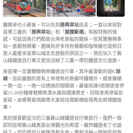
離開卓也小屋後，可以先到
勝興車站
走走；一直以來就對
苗栗三義的「
勝興車站
」和「
龍騰斷橋
」有股特殊的情
感，可能因為它們都是台灣老景點的關係。但其實勝興車
站一直都熱鬧著，週邊有許多特色餐廳和咖啡廳也是假日
旅人最愛來苗栗山城走走放鬆的原因之一，現在加入了舊
山線鐵道自行車又更加活絡了三義一帶的鐵道文化旅遊。
來這裡一定要體驗騎乘鐵道自行車，其中最喜歡的是
C路
線
，這段最酷的是有上帝視角的魚藤坪鐵橋外，還會連續
一進一出、一進一出通過四個隧道，最後抵達6號隧道會停
留15-20分鐘導覽鯉魚潭水庫與週邊歷史，回程會再停留彭
家莊，由導覽員領路帶大家前往南斷橋秘境再去那裡聽故
事。
真的很喜歡這次的三義舊山線鐵道自行車旅行，我們一致
認同這條舊山線真是台灣觀光的希望，雖然鐵道老了也退
役了，但仍然可以被復予新生命，重新活絡一個地區的旅