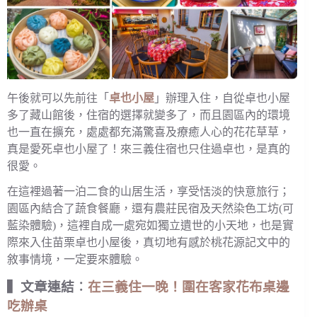
午後就可以先前往「
卓也小屋
」辦理入住，自從卓也小屋
多了藏山館後，住宿的選擇就變多了，而且園區內的環境
也一直在擴充，處處都充滿驚喜及療癒人心的花花草草，
真是愛死卓也小屋了！來三義住宿也只住過卓也，是真的
很愛。
在這裡過著一泊二食的山居生活，享受恬淡的快意旅行；
園區內結合了蔬食餐廳，還有農莊民宿及天然染色工坊(可
藍染體驗)，這裡自成一處宛如獨立遺世的小天地，也是實
際來入住苗栗卓也小屋後，真切地有感於桃花源記文中的
敘事情境，一定要來體驗。
▍文章連結︰
在三義住一晚！圍在客家花布桌邊
吃辦桌