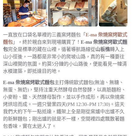
一直放在口袋名單裡的三義窯烤麵包「
E-ma 柴燒窯烤歐式
麵包
」，終於親自來到現場購買了！
E-ma 柴燒窯烤歐式麵
包
完全是標準的藏在山裡，循著導航路線從
山板樵
轉入上
山小徑後，一路都是非常小的爬坡山路，真的有一種要往
深山裡開的氛圍。約莫5分鐘的小山路後，便能看見一幢清
水模建築，即抵達目的地。
E-ma 柴燒窯烤歐式麵包
主打傳統歐式麵包(無油、無糖、
無蛋、無奶)，堅持注重天然酵母自然發酵，以高筋麵粉、
小麥粉、鹽、天然酵母製作，並以手作成形，再以柴燒窯
烤烘培而成。一週只營業四天(PM 12:30–PM 17:30)。這天
我們大約下午一點抵達，鐵架上全是剛從窯爐中出爐不久
的新鮮麵包；剛出爐的就是不一樣，空間裡四處飄散著麵
包香味，實在太迷人了。