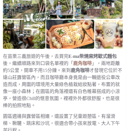
在苗栗三義旅遊的午後，去買完
E-ma柴燒窯烤歐式麵包
後，繼續順路來到口袋名單裡的「
鹿角咖啡
」，兩地距離
約5公里，開車不用15分鐘。來到
鹿角咖啡
才發現它位於不
遠山莊露營區內，而且咖啡廳本身竟是由一輛退役公車改
造而成，周圍的環境用大量綠色植栽給妝點著，布置的就
像一座小森林；在園區的角落裡還有白色帷幕搭成的小涼
亭，營造很Chill的愜意氛圍，裡裡外外都很舒服，也是很
棒的拍照地點。
園區週邊與露營區相連，還設置了兒童遊憩區，有溜滑
梯、鞦韆、跳床和沙坑，很適合帶小孩來放電、大人下午
茶行程。