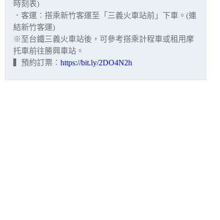
時刻表)
．客運︰搭乘新竹客運至「三義火車站前」下車。(連
結新竹客運)
※至台鐵三義火車站後，可參考搭乘計程車或租用摩
托車前往勝興車站。
▍預約訂票︰
https://bit.ly/2DO4N2h