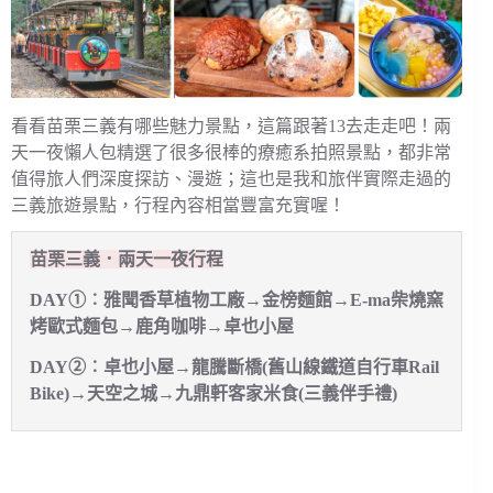
看看苗栗三義有哪些魅力景點，這篇跟著13去走走吧！兩
天一夜懶人包精選了很多很棒的療癒系拍照景點，都非常
值得旅人們深度探訪、漫遊；這也是我和旅伴實際走過的
三義旅遊景點，行程內容相當豐富充實喔！
苗栗三義．兩天一夜行程
DAY①︰雅聞香草植物工廠→金榜麵館→E-ma柴燒窯
烤歐式麵包→鹿角咖啡→卓也小屋
DAY②︰卓也小屋→龍騰斷橋(舊山線鐵道自行車Rail
Bike)→天空之城→九鼎軒客家米食(三義伴手禮)