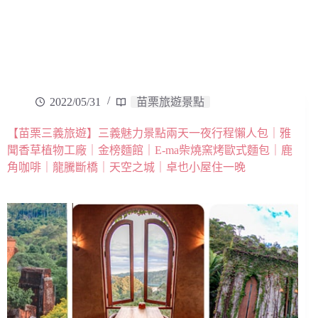
2022/05/31
苗栗旅遊景點
【苗栗三義旅遊】三義魅力景點兩天一夜行程懶人包｜雅
聞香草植物工廠｜金榜麵館｜E-ma柴燒窯烤歐式麵包｜鹿
角咖啡｜龍騰斷橋｜天空之城｜卓也小屋住一晚