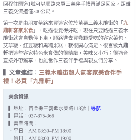
回程往國道1號可以順路來買三義伴手禮再滿足回家，距離
三義交流道僅300公尺。
第一次是由朋友帶路來買這家位於苗栗三義木雕街的「
九
鼎軒客家米食
」，吃過後覺得好吃，現在只要路過三義木
雕街就會自動停下車，順路進去買幾顆愛吃的客家菜包、
艾草粄、紅豆粄和黑糖米糕，就很開心滿足。很喜歡
九鼎
軒
把這些客家特色米食做的很精緻，美味又小巧；很適合
直接外帶獨享，也能當作三義伴手禮與親友們分享。
▍文章連結︰
三義木雕街超人氣客家美食伴手
禮！必買「九鼎軒」
美食資訊
▍地址︰苗栗縣三義鄉水美路118號｜
導航
▍電話︰037-875-366
▍營業時間︰
．平日︰AM 08:30–PM 18:00
．假日︰AM 08:00–PM 19:00