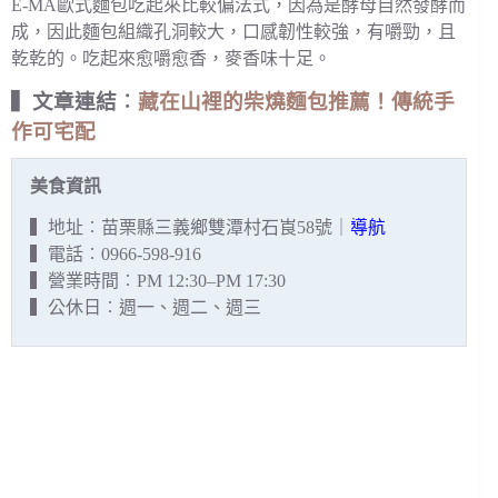
E-MA歐式麵包吃起來比較偏法式，因為是酵母自然發酵而
成，因此麵包組織孔洞較大，口感韌性較強，有嚼勁，且
乾乾的。吃起來愈嚼愈香，麥香味十足。
▍文章連結︰
藏在山裡的柴燒麵包推薦！傳統手
作可宅配
美食資訊
▍地址︰苗栗縣三義鄉雙潭村石崀58號｜
導航
▍電話︰0966-598-916
▍營業時間︰PM 12:30–PM 17:30
▍公休日︰週一、週二、週三