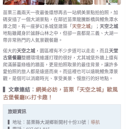
苗栗三義兩天一夜最後還想再去一站網美景點拍拍照，加
碼安插了一個大湖景點，在鄰近苗栗龍騰斷橋與鯉魚潭水
庫之間，有一座夢幻系城堡建築「
天空之城
」；
天空之城
地點雖藏身於謐靜山林之中，但卻一直都是三義、大湖一
帶非常熱門的人氣景觀餐廳。
偌大的
天空之城
，園區裡有不少步道可以走走，而且
天堂
古堡餐廳
整體環境維護打理的很好，尤其城堡外牆上還有
爬滿藤蔓綠植的牆面，更是拍照取景的最佳背景，讓許多
愛拍照的旅人都是遠道而來。而這裡也可以遠眺鯉魚潭景
觀，是個可以消磨時光、享受美景、慢旅行的好地點。
▍文章連結︰
網美必訪，苗栗「天空之城」歐風
古堡餐廳IG打卡趣！
旅遊資訊
▍地址︰苗栗縣大湖鄉新開村十份33號｜
導航