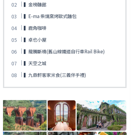
▍金榜麵館
▍E-ma 柴燒窯烤歐式麵包
▍鹿角咖啡
▍卓也小屋
▍龍騰斷橋(舊山線鐵道自行車Rail Bike)
▍天空之城
▍九鼎軒客家米食(三義伴手禮)