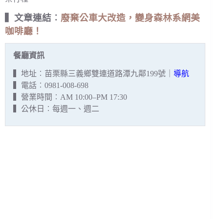
▍文章連結︰
廢棄公車大改造，變身森林系網美
咖啡廳！
餐廳資訊
▍地址︰苗栗縣三義鄉雙連道路潭九鄰199號｜
導航
▍電話︰0981-008-698
▍營業時間︰AM 10:00–PM 17:30
▍公休日︰每週一、週二