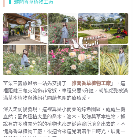
▍雅聞香草植物工廠
苗栗三義旅遊第一站先安排了「
雅聞香草植物工廠
」，這
裡距離三義交流道非常近，車程只要5分鐘，就能感受被滿
滿草本植物與繽紛花園給包圍的療癒感。
深入走訪後發現，這裡算是小而美的綠色園區，處處生機
盎然；園內種植大量的喬木、灌木、玫瑰與草本植物，據
說有許多雅聞分館的植物也都是從這邊所培育出去的，不
愧為香草植物工廠，很適合來這兒消磨半日時光，展開一