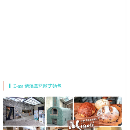
▍E-ma 柴燒窯烤歐式麵包