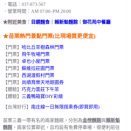
．電話︰037-873-567
．營業時間︰AM 07:00–PM 20:00
★附近美食
︰
目鏡麵食
｜
賴新魁麵館
｜
御花苑中餐廳
★苗栗熱門景點門票(比現場買更便宜)
【門票】
哈比丘茶樹森林門票
【門票】
飛牛牧場門票
【門票】
卓也小屋門票
【門票】
蘇維拉莊園門票
【門票】
西湖渡假村門票
【門票】
尚順育樂天地遊園券
【體驗】
巧克力雲莊下午茶
【體驗】
三義鴨箱寶DIY彩繪
【台灣好行】
南庄線一日無限搭乘券(即買即用)
苗栗三義一帶有名的兩家麵館，分別為
金榜麵館
與
賴新魁
麵館
，兩家位置鄰近，且均設有免費停車場，很便利前往