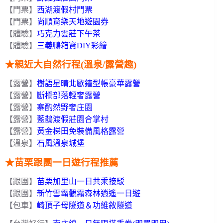
【門票】
西湖渡假村門票
【門票】
尚順育樂天地遊園券
【體驗】
巧克力雲莊下午茶
【體驗】
三義鴨箱寶DIY彩繪
★
親近大自然行程(溫泉/露營趣)
【露營】
樹語星晴北歐鐘型帳豪華露營
【露營】
斷橋部落輕奢露營
【露營】
寨酌然野奢庄園
【露營】
藍鵲渡假莊園合掌村
【露營】
黃金梯田免裝備風格露營
【溫泉】
石風溫泉城堡
★苗栗跟團一日遊行程推薦
【跟團】
苗栗加里山一日共乘接駁
【跟團】
新竹雪霸觀霧森林逍遙一日遊
【包車】
崎頂子母隧道＆功維敘隧道