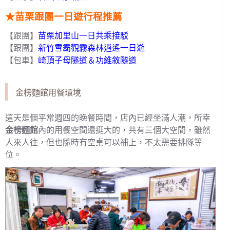
★苗栗跟團一日遊行程推薦
【跟團】
苗栗加里山一日共乘接駁
【跟團】
新竹雪霸觀霧森林逍遙一日遊
【包車】
崎頂子母隧道＆功維敘隧道
金榜麵館用餐環境
這天是個平常週四的晚餐時間，店內已經坐滿人潮，所幸
金榜麵館
內的用餐空間還挺大的，共有三個大空間，雖然
人來人往，但也隨時有空桌可以補上，不太需要排隊等
位。