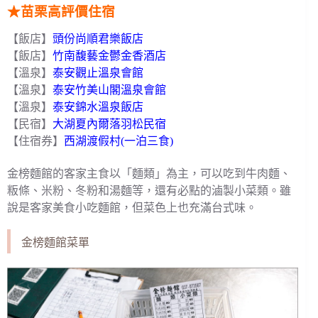
★苗栗高評價住宿
【飯店】
頭份尚順君樂飯店
【飯店】
竹南馥藝金鬱金香酒店
【溫泉】
泰安觀止溫泉會館
【溫泉】
泰安竹美山閣溫泉會館
【溫泉】
泰安錦水溫泉飯店
【民宿】
大湖夏內爾落羽松民宿
【住宿券】
西湖渡假村(一泊三食)
金榜麵館的客家主食以「麵類」為主，可以吃到牛肉麵、
粄條、米粉、冬粉和湯麵等，還有必點的滷製小菜類。雖
說是客家美食小吃麵館，但菜色上也充滿台式味。
金榜麵館菜單