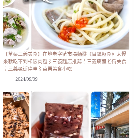
【苗栗三義美食】在地老字號市場麵攤《目鏡麵食》太慢
來就吃不到松阪肉麵⌇三義麵店推薦⌇三義廣盛老街美食
⌇三義老街停車⌇苗栗美食小吃
2024/09/09