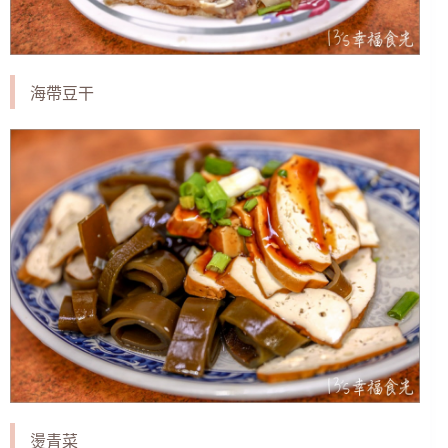
海帶豆干
燙青菜