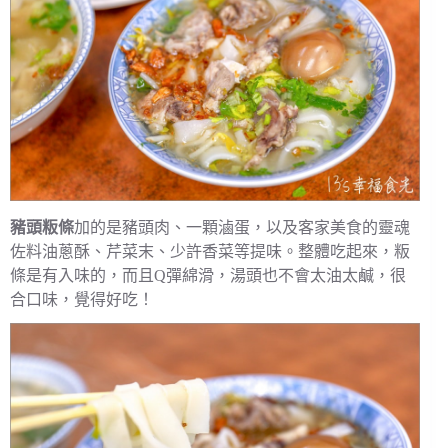
豬頭粄條
加的是豬頭肉、一顆滷蛋，以及客家美食的靈魂
佐料油蔥酥、芹菜末、少許香菜等提味。整體吃起來，粄
條是有入味的，而且Q彈綿滑，湯頭也不會太油太鹹，很
合口味，覺得好吃！