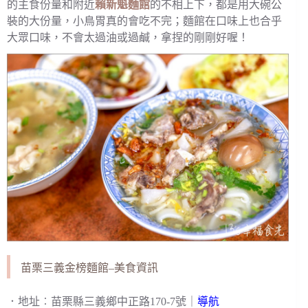
的主食份量和附近
賴新魁麵館
的不相上下，都是用大碗公
裝的大份量，小鳥胃真的會吃不完；麵館在口味上也合乎
大眾口味，不會太過油或過鹹，拿捏的剛剛好喔！
苗栗三義金榜麵館–美食資訊
．地址︰苗栗縣三義鄉中正路170-7號｜
導航