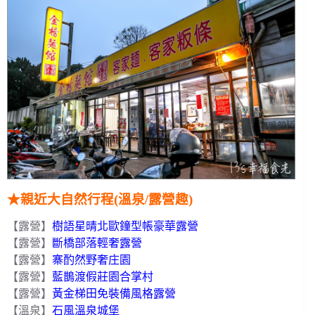
★
親近大自然行程(溫泉/露營趣)
【露營】
樹語星晴北歐鐘型帳豪華露營
【露營】
斷橋部落輕奢露營
【露營】
寨酌然野奢庄園
【露營】
藍鵲渡假莊園合掌村
【露營】
黃金梯田免裝備風格露營
【溫泉】
石風溫泉城堡