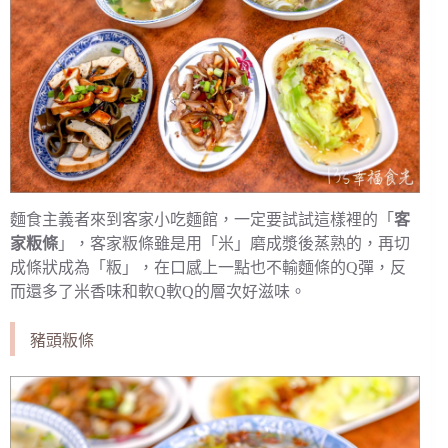
麵食主義者來到客家小吃麵館，一定要試試這樣裡的「
客
家粄條
」，客家粄條雖是用「米」磨成漿後蒸熟的，再切
成條狀成為「粄」，在口感上一點也不輸麵條的Q彈，反
而還多了米香味和軟Q軟Q的層次好滋味。
豬頭粄條