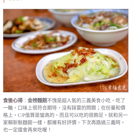
食後心得
︰
金榜麵館
不愧是超人氣的三義美食小吃，吃了
一輪，口味上很符合期待，沒有踩雷的問題；在份量和價
格上，C/P值算是蠻高的，而且可以吃的很飽足。就和另一
家賴新魁麵館一樣，都擁有好評價，下次再路過三義時，
也一定還會再來吃喔！