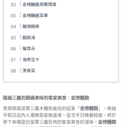
金榜麵館用餐環境
金榜麵館菜單
豬頭粄條
餛飩湯
豬耳朵
海帶豆干
燙青菜
路過三義別錯過美味的客家美食︰金榜麵館
常常經過苗栗三義木雕街後段的這家「
金榜麵館
」，無論
平假日店內人潮總是座無虛席，這次平日晚餐經過，終於
停下來嚐這份苗栗三義在地的客家美食好滋味。
金榜麵館