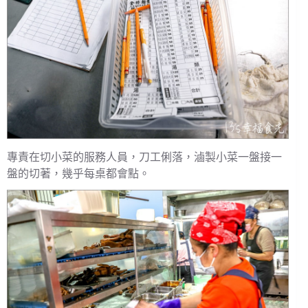
專責在切小菜的服務人員，刀工俐落，滷製小菜一盤接一
盤的切著，幾乎每桌都會點。