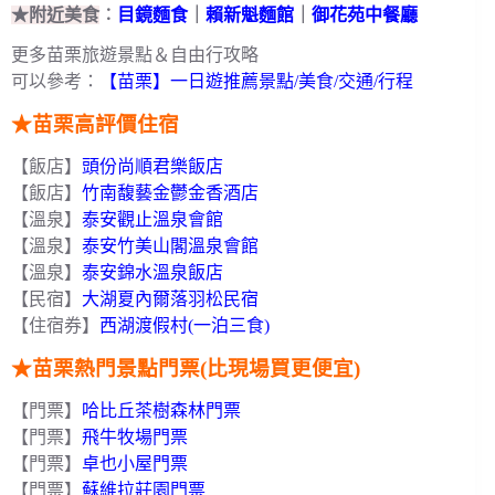
★附近美食
︰
目鏡麵食
｜
賴新魁麵館
｜
御花苑中餐廳
更多苗栗旅遊景點＆自由行攻略
可以參考：
【苗栗】一日遊推薦景點/美食/交通/行程
★苗栗高評價住宿
【飯店】
頭份尚順君樂飯店
【飯店】
竹南馥藝金鬱金香酒店
【溫泉】
泰安觀止溫泉會館
【溫泉】
泰安竹美山閣溫泉會館
【溫泉】
泰安錦水溫泉飯店
【民宿】
大湖夏內爾落羽松民宿
【住宿券】
西湖渡假村(一泊三食)
★苗栗熱門景點門票(比現場買更便宜)
【門票】
哈比丘茶樹森林門票
【門票】
飛牛牧場門票
【門票】
卓也小屋門票
【門票】
蘇維拉莊園門票