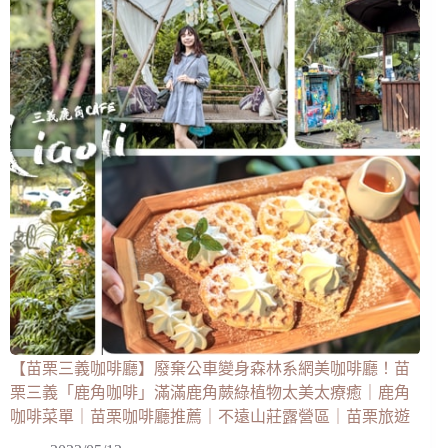
【苗栗三義咖啡廳】廢棄公車變身森林系網美咖啡廳！苗
栗三義「鹿角咖啡」滿滿鹿角蕨綠植物太美太療癒｜鹿角
咖啡菜單｜苗栗咖啡廳推薦｜不遠山莊露營區｜苗栗旅遊