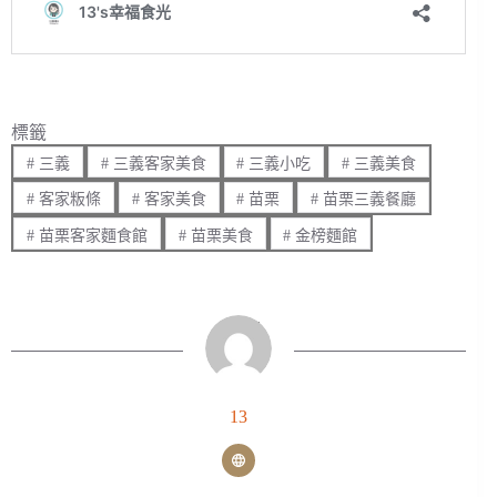
標籤
#
三義
#
三義客家美食
#
三義小吃
#
三義美食
#
客家粄條
#
客家美食
#
苗栗
#
苗栗三義餐廳
#
苗栗客家麵食館
#
苗栗美食
#
金榜麵館
13