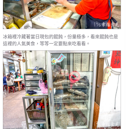
冰箱裡冷藏著當日現包的餛飩，份量極多，看來餛飩也是
這裡的人氣美食，等等一定要點來吃看看。