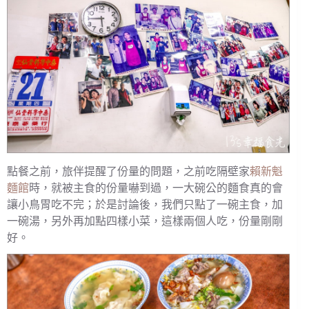
點餐之前，旅伴提醒了份量的問題，之前吃隔壁家
賴新魁
麵館
時，就被主食的份量嚇到過，一大碗公的麵食真的會
讓小鳥胃吃不完；於是討論後，我們只點了一碗主食，加
一碗湯，另外再加點四樣小菜，這樣兩個人吃，份量剛剛
好。