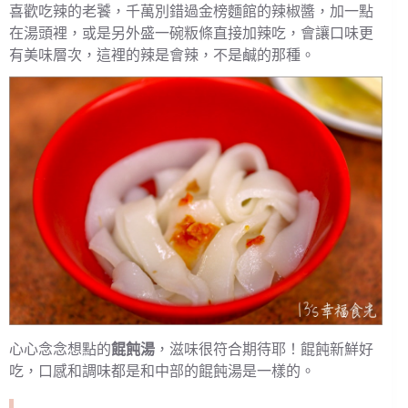
喜歡吃辣的老饕，千萬別錯過金榜麵館的辣椒醬，加一點
在湯頭裡，或是另外盛一碗粄條直接加辣吃，會讓口味更
有美味層次，這裡的辣是會辣，不是鹹的那種。
心心念念想點的
餛飩湯
，滋味很符合期待耶！餛飩新鮮好
吃，口感和調味都是和中部的餛飩湯是一樣的。