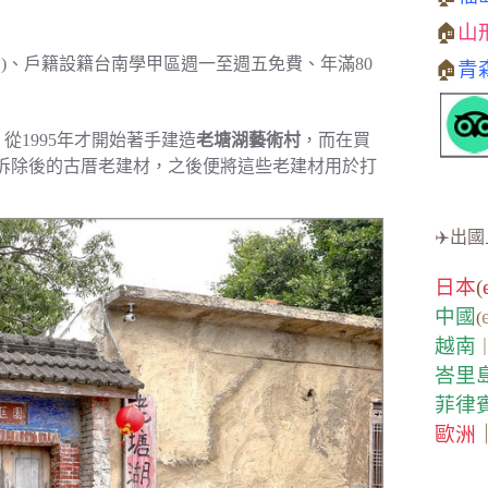
🏠
山
同)、戶籍設籍台南學甲區週一至週五免費、年滿80
🏠
青
，從1995年才開始著手建造
老塘湖藝術村
，而在買
拆除後的古厝老建材，之後便將這些老建材用於打
✈️出國
日本
(
中國
(
越南
峇里
菲律
歐洲