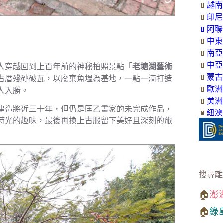
📱
越南
📱
印尼
📱
阿聯
📱
中東
📱
南亞
📱
中亞
人穿越回到上百年前的神秘拍照景點「
老塘湖藝術
📱
蒙古
古厝殘磚破瓦，以廢棄魚塭為基地，一點一滴打造
📱
歐洲
人入勝。
📱
美洲
建造將近三十年，但仍是匡乙畫家的未完成作品，
📱
紐澳
時光的趣味，最後再換上古服留下美好且深刻的旅
搜尋離
🏠
澎
🏠
綠