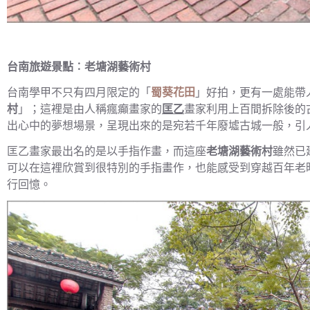
台南旅遊景點︰老塘湖藝術村
台南學甲不只有四月限定的「
蜀葵花田
」好拍，更有一處能帶
村
」；這裡是由人稱瘋癲畫家的
匡乙
畫家利用上百間拆除後的
出心中的夢想場景，呈現出來的是宛若千年廢墟古城一般，引
匡乙畫家最出名的是以手指作畫，而這座
老塘湖藝術村
雖然已
可以在這裡欣賞到很特別的手指畫作，也能感受到穿越百年老
行回憶。