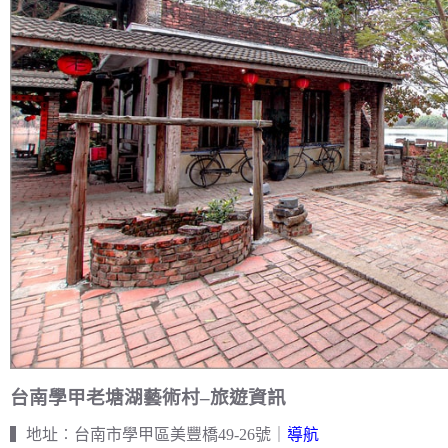
台南學甲老塘湖藝術村–旅遊資訊
▍地址︰台南市學甲區美豐橋49-26號｜
導航