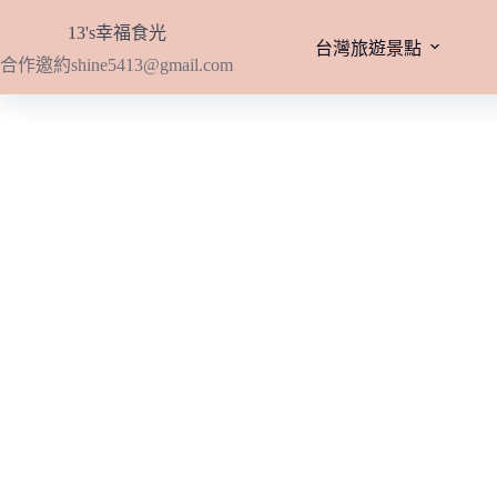
跳
13's幸福食光
至
台灣旅遊景點
合作邀約
shine5413@gmail.com
主
要
內
容