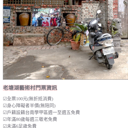
老塘湖藝術村門票資訊
☑全票100元(無折抵消費)
☑身心障礙者半價(無陪同)
☑戶籍設籍台南學甲區週一至週五免費
☑年滿80歲每週三敬老免費
☑未滿6足歲免費