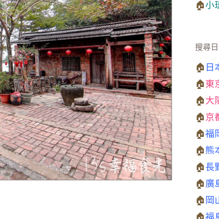
🏠
小
搜尋日
🏠
日
🏠
東
🏠
大
🏠
京
🏠
福
🏠
熊
🏠
長
🏠
廣
🏠
岡
🏠
福