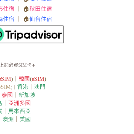
形住宿
｜ 🏠
秋田住宿
森住宿
｜ 🏠
仙台住宿
上網必買SIM卡✈️
eSIM
)｜
韓國
(
eSIM
)
eSIM
香港
｜
澳門
)｜
泰國
｜
新加坡
｜
島
｜
亞洲多國
賓
｜
馬來西亞
｜
澳洲
｜
美國