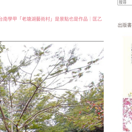
找
不
台南學甲「老塘湖藝術村」是景點也是作品｜匡乙
到
出版書
符
合
條
件
的
結
果