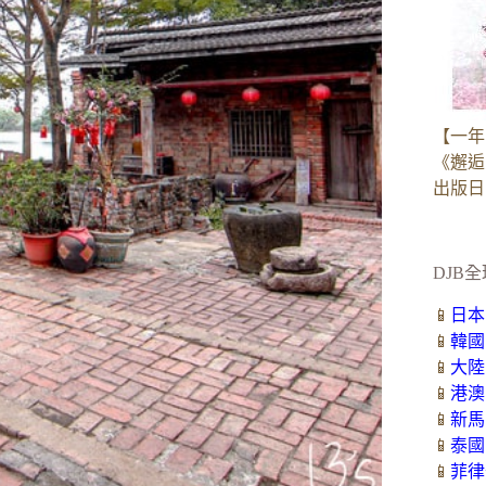
【一年
《邂逅
出版日：2
DJB全
📱
日本
📱
韓國
📱
大陸
📱
港澳
📱
新馬
📱
泰國
📱
菲律