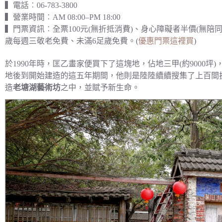
▍電話︰06-783-3800
▍營業時間︰AM 08:00–PM 18:00
▍門票資訊︰全票100元(無折抵消費)、身心障礙者半價(無陪
歲每週三敬老免費、未滿6足歲免費。(
優惠門票這裡買
)
於1990年時，匡乙畫家便買下了這塊地，佔地三甲(約9000坪)
地後到開始建造的這五年期間，他則是陸陸續續搜集了上百間
造
老塘湖藝術坊
之中，並賦予新生命。