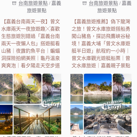
台南旅遊景點
/
嘉義
台南旅遊景點
/
嘉義
旅遊景點
旅遊景點
【嘉義台南兩天一夜】曾文
【嘉義旅遊推薦】偽下龍灣
水庫兩天一夜旅遊趣╳喜歡
之旅！曾文水庫旅遊搭船勇
生態旅遊別錯過「嘉義台南
闖山豬島，探訪飛鷹峽谷秘
兩天一夜懶人包」搭遊艇看
境！嘉義大埔「曾文水庫遊
山豬｜夜露釣魚平台｜蝙蝠
艇半日遊」航程約一小時｜
洞探險拍網美照｜龜丹溫泉
曾文水庫觀光遊艇船票｜曾
爽爽泡｜看夕陽走天空步道
文水庫旅遊｜嘉義親子景點