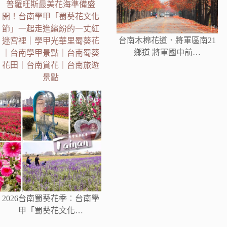
普羅旺斯最美花海準備盛
開！台南學甲「蜀葵花文化
節」一起走進繽紛的一丈紅
台南木棉花道．將軍區南21
迷宮裡｜學甲光華里蜀葵花
鄉道 將軍國中前…
｜台南學甲景點｜台南蜀葵
花田｜台南賞花｜台南旅遊
景點
2026台南蜀葵花季︰台南學
甲「蜀葵花文化…