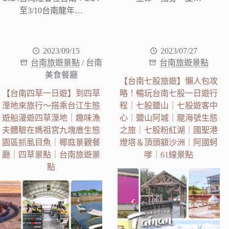
至3/10台南龍年…
2023/09/15
2023/07/27
台南旅遊景點
/
台南
台南旅遊景點
美食餐廳
【台南七股旅遊】懶人包攻
【台南四草一日遊】到四草
略！暢玩台南七股一日遊行
溼地來旅行～搭乘台江生態
程｜七股鹽山｜七股遊客中
遊船漫遊四草溼地｜趣味漁
心｜鹽山阿城｜龍海號生態
夫體驗在媽祖宮九塊庴生態
之旅｜七股粉紅湖｜國聖港
園區抓虱目魚｜椰庭景觀餐
燈塔＆頂頭額沙洲｜阿國蚵
廳｜四草景點｜台南旅遊景
嗲｜61線景點
點