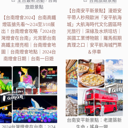
全台最新活動
/
台南
台南旅遊景點
旅遊景點
【台南安平新景點】漫遊安
【台南燈會2024】台南高鐵
平帶人秒飛歐洲「安平航海
燈區搶先看～2/24至3/10展
城」大航海時代文化園區時
出！台南燈會攻略「2024台
光旅行｜深緣及水烘培坊｜
灣燈會在台南」元宵節台南
英國工業博物館｜羅馬假期
高鐵主燈亮相｜台南燈會地
真理之口｜安平航海城門票
圖｜台南燈會地點｜2024台
＆停車
南燈會日期｜台南一日遊
台南安平新景點︰老建築新
2024台灣燈會在台南︰2/24
生命，搖身一變…