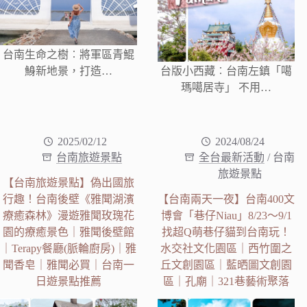
台南生命之樹︰將軍區青鯤
鯓新地景，打造…
台版小西藏︰台南左鎮「噶
瑪噶居寺」 不用…
2025/02/12
2024/08/24
台南旅遊景點
全台最新活動
/
台南
旅遊景點
【台南旅遊景點】偽出國旅
行趣！台南後壁《雅聞湖濱
【台南兩天一夜】台南400文
療癒森林》漫遊雅聞玫瑰花
博會「巷仔Niau」8/23～9/1
園的療癒景色｜雅聞後壁館
找超Q萌巷仔貓到台南玩！
｜Terapy餐廳(脈輪廚房)｜雅
水交社文化園區｜西竹圍之
聞香皂｜雅聞必買｜台南一
丘文創園區｜藍晒圖文創園
日遊景點推薦
區｜孔廟｜321巷藝術聚落