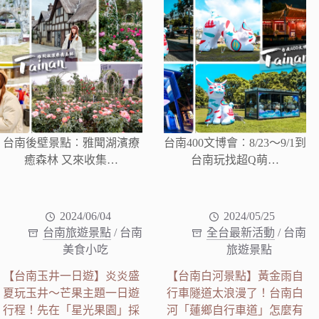
台南後壁景點︰雅聞湖濱療
台南400文博會︰8/23～9/1到
癒森林 又來收集…
台南玩找超Q萌…
2024/06/04
2024/05/25
台南旅遊景點
/
台南
全台最新活動
/
台南
美食小吃
旅遊景點
【台南玉井一日遊】炎炎盛
【台南白河景點】黃金雨自
夏玩玉井～芒果主題一日遊
行車隧道太浪漫了！台南白
行程！先在「星光果園」採
河「蓮鄉自行車道」怎麼有