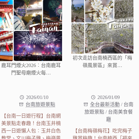
初次走訪台南楠西區的「梅
鹿耳門煙火2026︰台南鹿耳
嶺風景區」來賞…
門聖母廟煙火每…
2026/01/10
2026/01/09
台南旅遊景點
全台最新活動
/
台南
旅遊景點
/
台南美食餐
【台南一日遊行程】台南網
廳
美景點走春趣！台南玉井楠
西一日遊懶人包︰玉井白色
【台南梅嶺梅花】吃完梅子
教堂、文川梅子雞、梅嶺風
雞賞梅趣！台南楠西「福來