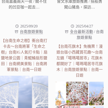
台南嘉義兩天一夜 / 關不住
曾文水庫旅遊推薦 / 搭船勇
的凹豆咖一起去…
闖山豬島，探訪…
2025/09/20
2025/04/27
台南旅遊景點
全台最新活動
/
台南
旅遊景點
【台南生命之樹】衝台南打
卡去～台南將軍「生命之
【台南花旗木】免機票！漫
樹」台南IG人氣打卡點｜扇
遊台版小西藏賞花趣～台南
鹽地景公園｜青鯤鯓扇形鹽
左鎮「噶瑪噶居寺」花旗木
田｜台南網美景點｜台南將
都開好了｜噶瑪噶居寺花旗
軍景點｜台南一日遊
木｜台南旅遊景點｜台南一
日遊