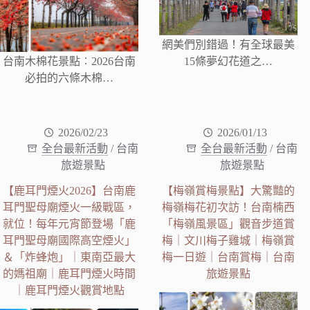
網美們別錯過！有全球最美
台南木棉花景點︰2026台南
15條夢幻花道之…
必拍的六條木棉…
2026/02/23
2026/01/13
全台最新活動
/
台南
全台最新活動
/
台南
旅遊景點
旅遊景點
【鹿耳門煙火2026】台南鹿
【梅嶺賞梅景點】大驚豔的
耳門聖母廟煙火一級戰區，
梅嶺梅花初次訪！台南楠西
就位！每年元宵節登場「鹿
「梅嶺風景區」觀音步道賞
耳門聖母廟國際高空煙火」
梅｜文川梅子雞城｜梅嶺賞
＆「炸蜂炮」｜東南亞最大
梅一日遊｜台南賞梅｜台南
的媽祖廟｜鹿耳門煙火時間
旅遊景點
｜鹿耳門煙火觀賞地點