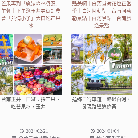
芒果再到「魔法森林餐廳」
點美啊｜白河賞荷花也正當
午餐｜下午逛玉井老街到農
季｜白河阿勃勒｜台南阿勃
會「熱情小子」大口吃芒果
勒景點｜白河景點｜台南旅
冰
遊景點
台南玉井一日遊︰採芒果、
蓮鄉自行車道︰路過白河，
吃芒果冰，玉井…
發現路邊這條黃…
2024/02/21
2024/01/04