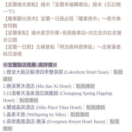
【宜蘭幾米景點】幾米「宜蘭幸福轉運站」繪本《忘記親
一下》
【羅東觀光夜市】宜蘭一日遊必逛「羅東夜市」～夜市美
食特輯
【宜蘭景點】幾米星空列車+長頸鹿車站+向左走向右走幾
米公園
【宜蘭一日遊】北橫景點「明池森林遊樂區」～走進筆墨
桃花源裡
※宜蘭飯店推薦–高評價※
1.
煙波大飯店蘇澳四季雙泉館 (Lakeshore Hotel Suao)
︰
點我
連結
2.
礁溪寒沐酒店 (Mu Jiao Xi Hotel)
︰
點我連結
3.
川湯春天溫泉酒店旗艦館 (Chungtang Spring Flagship
Hotel)
︰
點我連結
4.
蘭城晶英酒店 (Silks Place Yilan Hotel)
︰
點我連結
5.
晶泉丰旅 (Wellspring by Silks)
︰
點我連結
6.
長榮鳳凰酒店-礁溪 (Evergreen Resort Hotel Jiaosi)
︰
點我
連結