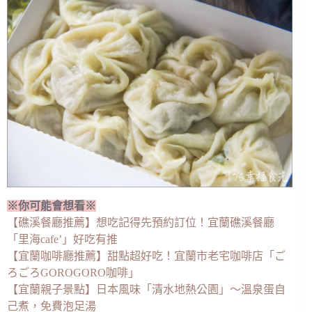
※你可能會想看※
【礁溪餐廳推薦】想吃記得先預約訂位！宜蘭礁溪餐廳
「里海cafe’」好吃有推
【宜蘭咖啡廳推薦】甜點超好吃！宜蘭市老宅咖啡店「ご
ろごろGOROGORO咖啡」
【宜蘭親子景點】日本風味「清水地熱公園」～溫泉蛋自
己煮，免費泡足湯