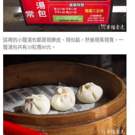
這裡的小籠湯包都是現擀皮、現包餡，然後現蒸現賣，一
籠湯包共有10粒賣80元。