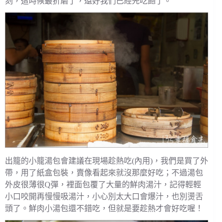
刻，這時候最折磨了，還好我們已經先吃飽了。
出籠的小籠湯包會建議在現場趁熱吃(內用)，我們是買了外
帶，用了紙盒包裝，賣像看起來就沒那麼好吃；不過湯包
外皮很薄很Q彈，裡面包覆了大量的鮮肉湯汁，記得輕輕
小口咬開再慢慢吸湯汁，小心別太大口會爆汁，也別燙舌
頭了。鮮肉小湯包還不錯吃，但就是要趁熱才會好吃喔！