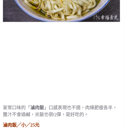
家常口味的「
滷肉飯
」口感表現也不錯，肉燥肥瘦各半，
醬汁不會過鹹，米飯也很Q彈，是好吃的。
滷肉飯╱小╱25元