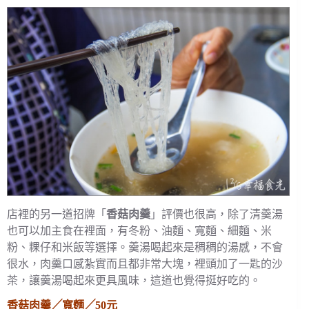
店裡的另一道招牌「
香菇肉羹
」評價也很高，除了清羹湯
也可以加主食在裡面，有冬粉、油麵、寬麵、細麵、米
粉、粿仔和米飯等選擇。羹湯喝起來是稠稠的湯感，不會
很水，肉羹口感紮實而且都非常大塊，裡頭加了一匙的沙
茶，讓羹湯喝起來更具風味，這道也覺得挺好吃的。
香菇肉羹╱寬麵╱50元