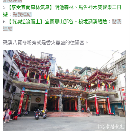
點我連結
5.
【享受宜蘭森林氣息】明池森林、馬告神木雙響樂二日
遊
︰
點我連結
6.
【南澳逆流而上】宜蘭那山那谷・秘境溯溪體驗
︰
點我
連結
礁溪八寶冬粉旁就是香火鼎盛的德陽宮。