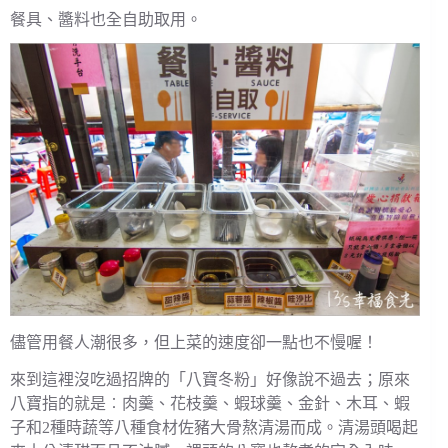
餐具、醬料也全自助取用。
儘管用餐人潮很多，但上菜的速度卻一點也不慢喔！
來到這裡沒吃過招牌的「八寶冬粉」好像說不過去；原來
八寶指的就是︰肉羹、花枝羹、蝦球羹、金針、木耳、蝦
子和2種時蔬等八種食材佐豬大骨熬清湯而成。清湯頭喝起