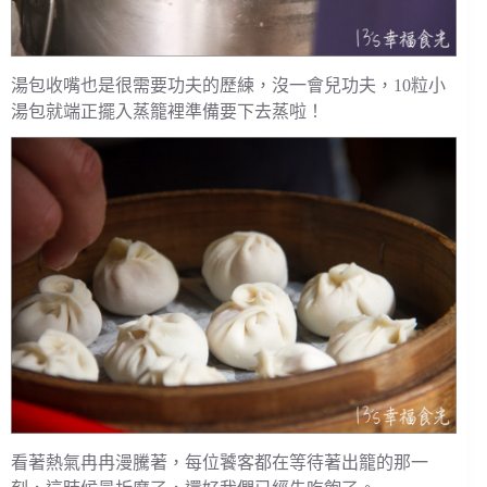
湯包收嘴也是很需要功夫的歷練，沒一會兒功夫，10粒小
湯包就端正擺入蒸籠裡準備要下去蒸啦！
看著熱氣冉冉漫騰著，每位饕客都在等待著出籠的那一