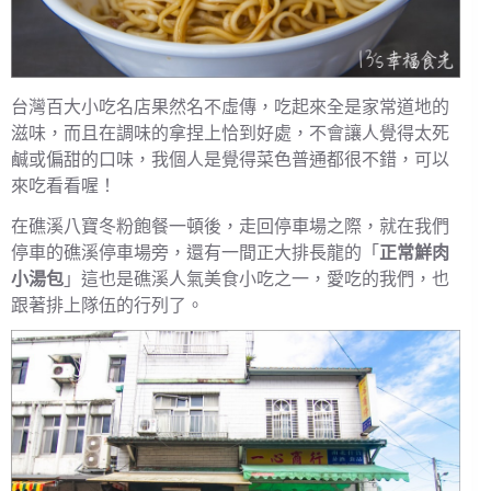
台灣百大小吃名店果然名不虛傳，吃起來全是家常道地的
滋味，而且在調味的拿捏上恰到好處，不會讓人覺得太死
鹹或偏甜的口味，我個人是覺得菜色普通都很不錯，可以
來吃看看喔！
在礁溪八寶冬粉飽餐一頓後，走回停車場之際，就在我們
停車的礁溪停車場旁，還有一間正大排長龍的「
正常鮮肉
小湯包
」這也是礁溪人氣美食小吃之一，愛吃的我們，也
跟著排上隊伍的行列了。