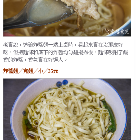
老實說，這碗炸醬麵一端上桌時，看起來實在沒那麼好
吃，但把麵條和底下的炸醬均勻翻攪過後，麵條吸附了鹹
香的炸醬，香氣實在好逼人。
炸醬麵╱寬麵╱小╱35元