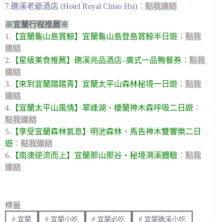
7.
礁溪老爺酒店 (Hotel Royal Chiao Hsi)
︰
點我連結
※宜蘭行程推薦※
1.
【宜蘭龜山島賞鯨】宜蘭龜山島登島賞鯨半日遊
︰
點我
連結
2.
【星級美食推薦】礁溪兆品酒店–廣式一品鴨餐券
︰
點我
連結
3.
【來到宜蘭踏踏青】宜蘭太平山森林秘境一日遊
︰
點我
連結
4.
【宜蘭太平山風情】翠峰湖、棲蘭神木森呼吸二日遊
︰
點我連結
5.
【享受宜蘭森林氣息】明池森林、馬告神木雙響樂二日
遊
︰
點我連結
6.
【南澳逆流而上】宜蘭那山那谷・秘境溯溪體驗
︰
點我
連結
標籤
#
宜蘭
#
宜蘭小吃
#
宜蘭必吃
#
宜蘭礁溪小吃