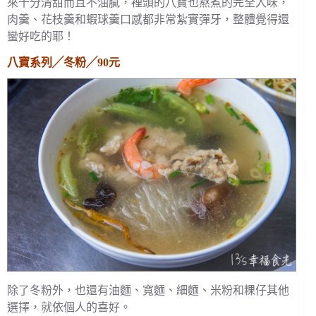
來十分清甜而且不油膩，裡頭的八寶也熬煮的完全入味，
肉羹、花枝羹和蝦球羹口感都非常紮實彈牙，整體覺得還
蠻好吃的耶！
八寶系列╱冬粉╱90元
除了冬粉外，也還有油麵、寬麵、細麵、米粉和粿仔其他
選擇，就依個人的喜好。