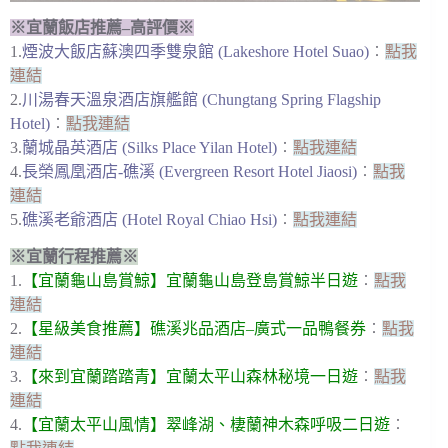
※宜蘭飯店推薦–高評價※
1.
煙波大飯店蘇澳四季雙泉館 (Lakeshore Hotel Suao)
︰
點我
連結
2.
川湯春天溫泉酒店旗艦館 (Chungtang Spring Flagship
Hotel)
︰
點我連結
3.
蘭城晶英酒店 (Silks Place Yilan Hotel)
︰
點我連結
4.
長榮鳳凰酒店-礁溪 (Evergreen Resort Hotel Jiaosi)
︰
點我
連結
5.
礁溪老爺酒店 (Hotel Royal Chiao Hsi)
︰
點我連結
※宜蘭行程推薦※
1.
【宜蘭龜山島賞鯨】宜蘭龜山島登島賞鯨半日遊
︰
點我
連結
2.
【星級美食推薦】礁溪兆品酒店–廣式一品鴨餐券
︰
點我
連結
3.
【來到宜蘭踏踏青】宜蘭太平山森林秘境一日遊
︰
點我
連結
4.
【宜蘭太平山風情】翠峰湖、棲蘭神木森呼吸二日遊
︰