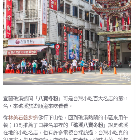
宜蘭礁溪這間「
八寶冬粉
」可是台灣小吃百大名店的第21
名，來礁溪旅遊順道來吃看看。
從
林美石磐步道
健行下山後，回到礁溪熱鬧的市區來用午
餐；13哥推薦了口袋名單裡的「
礁溪八寶冬粉
」說是礁溪
在地的小吃名店，也有許多電視台採訪過。台灣小吃真的