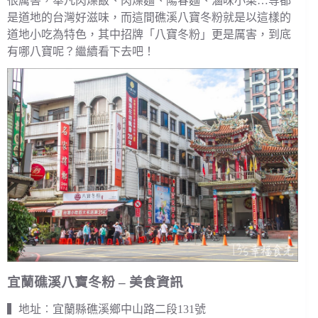
很厲害，舉凡肉燥飯、肉燥麵、陽春麵、滷味小菜…等都
是道地的台灣好滋味，而這間礁溪八寶冬粉就是以這樣的
道地小吃為特色，其中招牌「八寶冬粉」更是厲害，到底
有哪八寶呢？繼續看下去吧！
宜蘭礁溪八寶冬粉 – 美食資訊
▍地址︰宜蘭縣礁溪鄉中山路二段131號