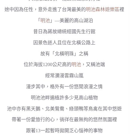
途中因為任性，意外走進了台灣最美的
明池森林遊樂區
裡
「
明池
」—美麗的高山湖泊
昔日為蔣故總統經國先生行館
因景色迷人且位在北橫公路上
故有「北橫明珠」之稱
位於海拔1200公尺高的
明池
，又稱池端
經常瀰漫雲霧山嵐
漫步其中，格外有一份悠閒浪漫之情
明池池畔遍植許多少見高山植物
池中亦有黑天鵝、北美鴛鴦、綠頭鴨等鳥禽在其中悠遊
帶著一份愛旅行的心，徜徉在最無拘的悠然氛圍裡
跟著13一起暫時拋開乏心惱神的事物