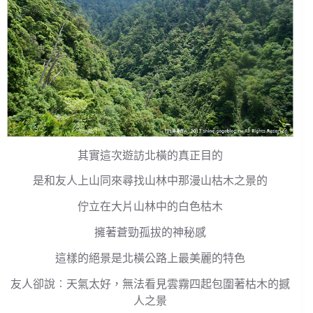
其實這次遊訪北橫的真正目的
是和友人上山同來尋找山林中那漫山枯木之景的
佇立在大片山林中的白色枯木
擁著蒼勁孤拔的神秘感
這樣的絕景是北橫公路上最美麗的特色
友人卻說︰天氣太好，無法看見雲霧四起包圍著枯木的撼
人之景