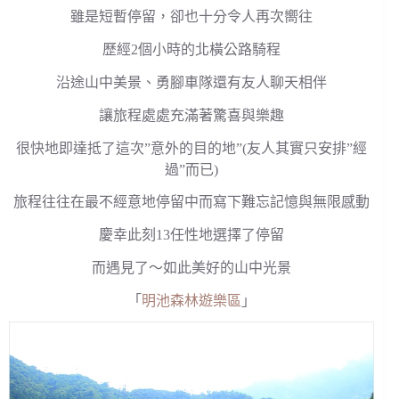
雖是短暫停留，卻也十分令人再次嚮往
歷經2個小時的北橫公路騎程
沿途山中美景、勇腳車隊還有友人聊天相伴
讓旅程處處充滿著驚喜與樂趣
很快地即達抵了這次”意外的目的地”(友人其實只安排”經
過”而已)
旅程往往在最不經意地停留中而寫下難忘記憶與無限感動
慶幸此刻13任性地選擇了停留
而遇見了～如此美好的山中光景
「
明池森林遊樂區
」