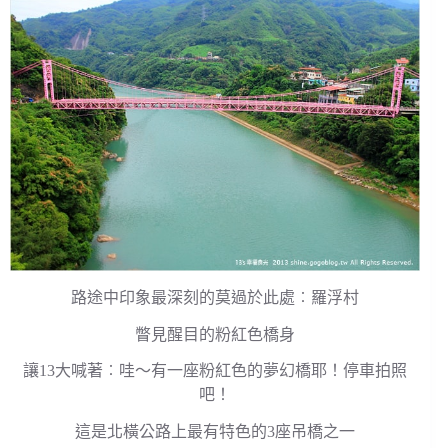
路途中印象最深刻的莫過於此處︰羅浮村
瞥見醒目的粉紅色橋身
讓13大喊著︰哇～有一座粉紅色的夢幻橋耶！停車拍照
吧！
這是北橫公路上最有特色的3座吊橋之一