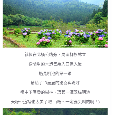
就位在北橫公路旁，周圍柳杉林立
從簡單的木造售票入口進入後
遇見明池的第一眼
帶給了13滿滿的驚喜與驚呼
巒中下層疊的樹林，環著一潭翠綠明池
天呀～這裡也太美了吧！(唔～一定要尖叫的啊！)