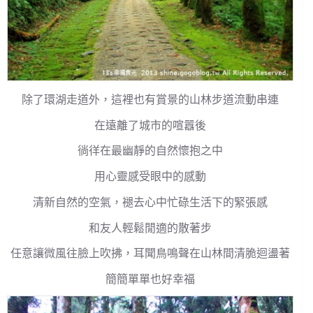
除了環湖走道外，這裡也有賞景的山林步道流動串連
在遠離了城市的喧囂後
徜徉在最幽靜的自然懷抱之中
用心靈感受眼中的感動
清新自然的空氣，褪去心中忙碌生活下的緊張感
和友人輕鬆閒適的散著步
任意讓微風往臉上吹拂，耳聞鳥鳴聲在山林間清脆迴盪著
簡簡單單也好幸福