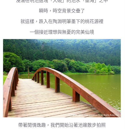
浸濡在明池這塊「大硯」的池水「墨海」之中
瞬時，時空背景交疊了
就這樣，跌入在陶淵明筆墨下的桃花源裡
一個接近理想與無憂的完美仙境
帶著閒情逸趣，我們開始沿著池邊散步拍照