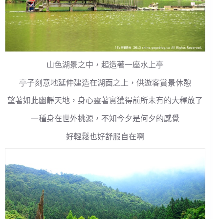
山色湖景之中，起造著一座水上亭
亭子刻意地延伸建造在湖面之上，供遊客賞景休憩
望著如此幽靜天地，身心靈著實獲得前所未有的大釋放了
一種身在世外桃源，不知今夕是何夕的感覺
好輕鬆也好舒服自在啊