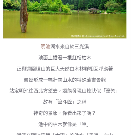
明池
湖水來自於三光溪
池面上插著一根紅檜枯木
正與週圍環山的巨大天然白木林群相互呼應著
儼然形成一幅壯闊山水的特殊油畫景觀
站定明池往西北方望去，還能發現山峰狀似「筆架」
故有「筆斗峰」之稱
神奇的景象，你看出來了嗎？
池中的枯木就像是「筆」