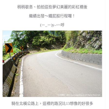
稍稍歇息、拍拍這些夢幻美麗的彩虹橋後
繼續出發～鐵屁股行程囉！
(－_－)y–~~呼
騎在北橫公路上，這裡的路況比13想像的好很多