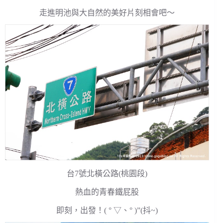
走進明池與大自然的美好片刻相會吧～
台7號北橫公路(桃園段)
熱血的青春鐵屁股
即刻，出發！( ° ▽、° )”(抖~)