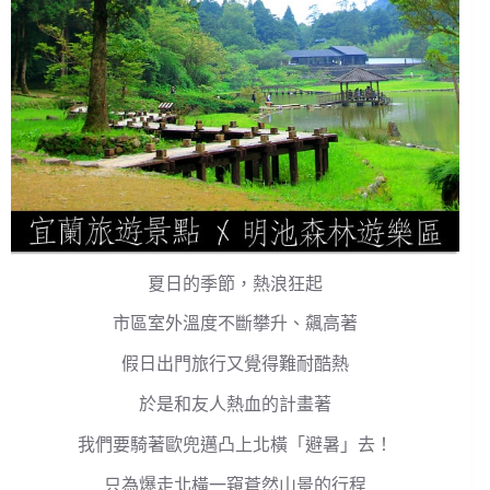
夏日的季節，熱浪狂起
市區室外溫度不斷攀升、飆高著
假日出門旅行又覺得難耐酷熱
於是和友人熱血的計畫著
我們要騎著歐兜邁凸上北橫「避暑」去！
只為爆走北橫一窺蒼然山景的行程