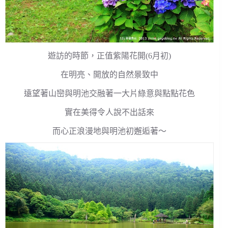
遊訪的時節，正值紫陽花開(6月初)
在明亮、開放的自然景致中
遠望著山巒與明池交融著一大片綠意與點點花色
實在美得令人說不出話來
而心正浪漫地與明池初邂逅著～