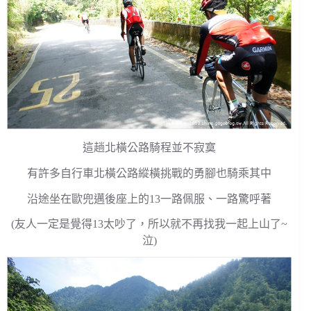
這趟北橫公路騎程並不寂寞
有許多自行車北橫公路縱橫挑戰的勇腳也騎乘其中
沿途坐在歐兜邁後座上的13一路佩服、一路驚呼著
(友人一定是覺得13太吵了，所以就不再找我一起上山了~
泣)