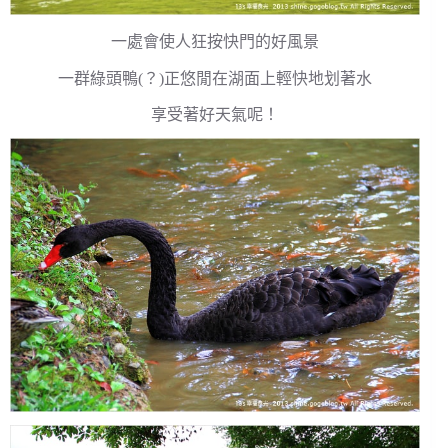
一處會使人狂按快門的好風景
一群綠頭鴨(？)正悠閒在湖面上輕快地划著水
享受著好天氣呢！