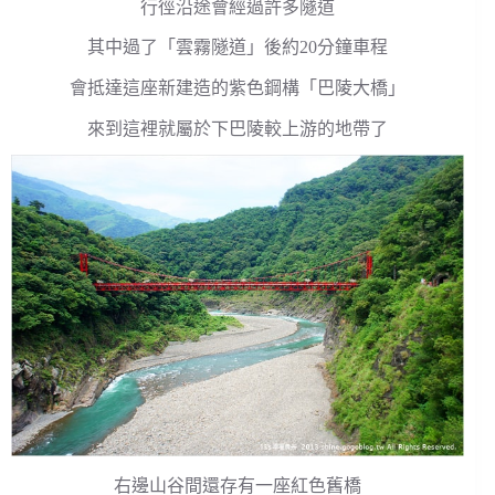
行徑沿途會經過許多隧道
其中過了「雲霧隧道」後約20分鐘車程
會抵達這座新建造的紫色鋼構「巴陵大橋」
來到這裡就屬於下巴陵較上游的地帶了
右邊山谷間還存有一座紅色舊橋