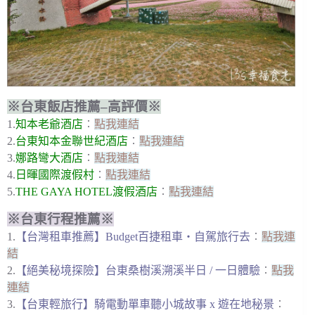
※台東飯店推薦–高評價※
1.
知本老爺酒店
︰
點我連結
2.
台東知本金聯世紀酒店
︰
點我連結
3.
娜路彎大酒店
︰
點我連結
4.
日暉國際渡假村
︰
點我連結
5.
THE GAYA HOTEL渡假酒店
︰
點我連結
※台東行程推薦※
1.
【台灣租車推薦】Budget百捷租車・自駕旅行去
︰
點我連
結
2.
【絕美秘境探險】台東桑樹溪溯溪半日 / 一日體驗
︰
點我
連結
3.
【台東輕旅行】騎電動單車聽小城故事 x 遊在地秘景
︰