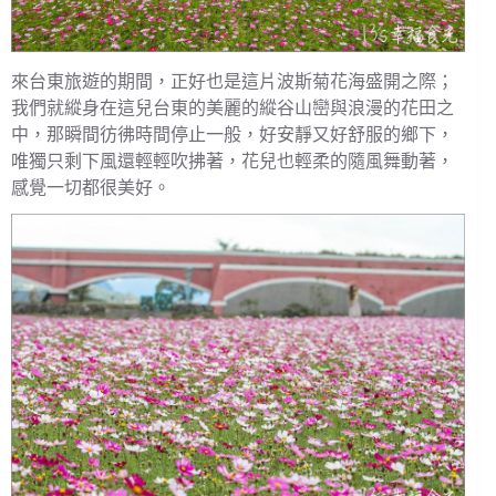
來台東旅遊的期間，正好也是這片波斯菊花海盛開之際；
我們就縱身在這兒台東的美麗的縱谷山巒與浪漫的花田之
中，那瞬間彷彿時間停止一般，好安靜又好舒服的鄉下，
唯獨只剩下風還輕輕吹拂著，花兒也輕柔的隨風舞動著，
感覺一切都很美好。