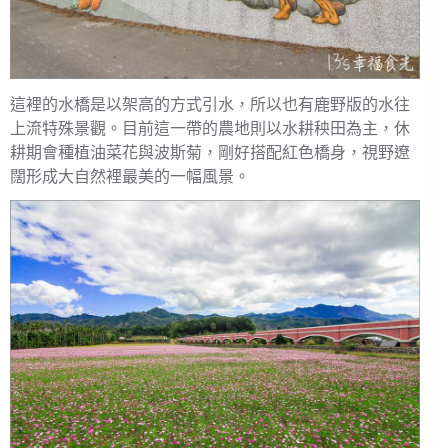
這裡的水橋是以架高的方式引水，所以也有鹿野版的水往
上流特殊景觀。目前這一帶的農地則以水耕秧田為主，休
耕期會種植油菜花與波斯菊，剛好搭配紅色橋身，視野遼
闊形成大自然裡最美的一幅風景。