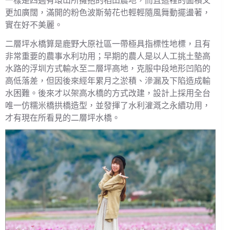
一樣是四週有環山所擁抱的稻田農地，而且這裡的面積又
更加廣闊，滿開的粉色波斯菊花也輕輕隨風舞動擺盪著，
實在好不美麗。
二層坪水橋算是鹿野大原社區一帶極具指標性地標，且有
非常重要的農事水利功用；早期的農人是以人工挑土墊高
水路的浮圳方式輸水至二層坪高地，克服中段地形凹陷的
高低落差，但因後來經年累月之淤積、滲漏及下陷造成輸
水困難。後來才以架高水橋的方式改建，設計上採用全台
唯一仿糯米橋拱橋造型，並發揮了水利灌溉之永續功用，
才有現在所看見的二層坪水橋。