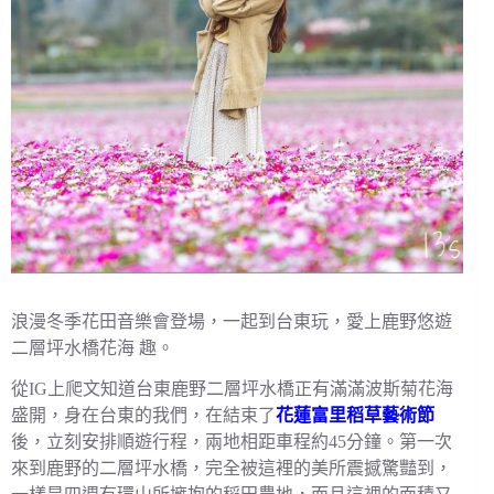
浪漫冬季花田音樂會登場，一起到台東玩，愛上鹿野悠遊
二層坪水橋花海 趣。
從IG上爬文知道台東鹿野二層坪水橋正有滿滿波斯菊花海
盛開，身在台東的我們，在結束了
花蓮富里稻草藝術節
後，立刻安排順遊行程，兩地相距車程約45分鐘。第一次
來到鹿野的二層坪水橋，完全被這裡的美所震撼驚豔到，