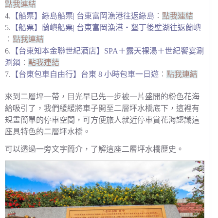
點我連結
4.
【船票】綠島船票| 台東富岡漁港往返綠島
︰
點我連結
5.
【船票】蘭嶼船票| 台東富岡漁港・墾丁後壁湖往返蘭嶼
︰
點我連結
6.
【台東知本金聯世紀酒店】SPA＋露天裸湯＋世紀饗宴涮
涮鍋
︰
點我連結
7.
【台東包車自由行】台東 8 小時包車一日遊
︰
點我連結
來到二層坪一帶，目光早已先一步被一片盛開的粉色花海
給吸引了，我們緩緩將車子開至二層坪水橋底下，這裡有
規畫簡單的停車空間，可方便旅人就近停車賞花海認識這
座具特色的二層坪水橋。
可以透過一旁文字簡介，了解這座二層坪水橋歷史。