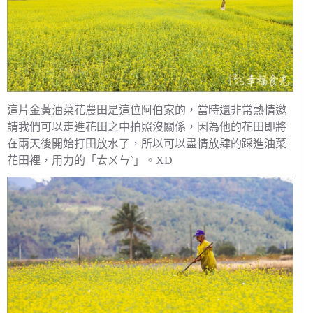
這片金黃油菜花農田是這位阿伯家的，當時還非常熱情邀
請我們可以走進花田之中拍照沒關係，因為他的花田即將
在兩天後開始打田放水了，所以可以盡情放肆的踩進油菜
花田裡，用力的「ㄊㄨㄣˋ」。XD