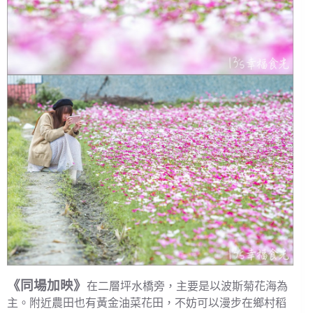
《同場加映》
在二層坪水橋旁，主要是以波斯菊花海為
主。附近農田也有黃金油菜花田，不妨可以漫步在鄉村稻