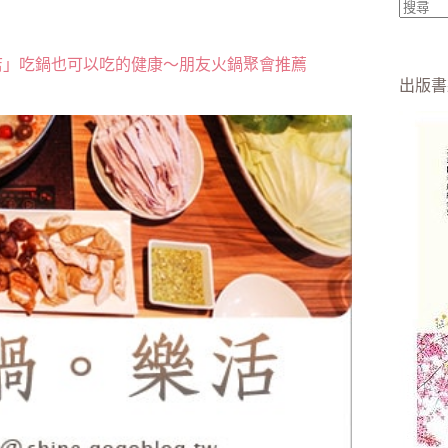
找
不
德店」吃鍋也可以吃的健康～朋友火鍋聚會推薦
到
出版書
符
合
條
件
的
結
果