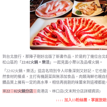
到台北旅行，那陣子剛好出版了新書作品，於是約了幾位台北
松山區的「
22:02火鍋。樂活
」一起見面小聚以及品嚐火鍋。
「22:02火鍋。樂活」這店名特別令人印象深刻又好記，它
然食材的餐桌，主打有機蔬菜與無添加食品，肉類海鮮也親自
體品質上擁有一定的高水準，相信再挑剔的味蕾來到這裡都能
※22：02火鍋分店︰
南港店、林口店(文末附分店詳細資訊)
↓↓↓↓ 加入13粉絲團，掌握旅遊