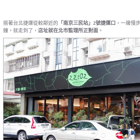
搭著台北捷運從較鄰近的
「南京三民站」2號捷運口
，一邊慢步
鐘，就走到了，
店址就在北市監理所正對面
。