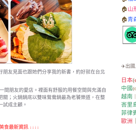
🏠
山
🏠
青
✈️出國
好朋友見面也跟她們分享我的新書，約好就在台北
日本
(
中國
(
也是一間朋友的愛店。裡面有舒服的用餐空間與充滿自
越南
把關；火鍋鍋底以雙味鴛鴦鍋最為老饕樂道，在整
峇里
一試成主顧。
菲律
歐洲
美食最新資訊 ↓↓↓↓