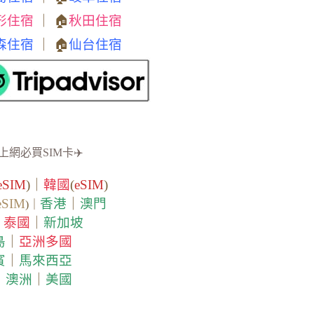
形住宿
｜ 🏠
秋田住宿
森住宿
｜ 🏠
仙台住宿
上網必買SIM卡✈️
eSIM
)｜
韓國
(
eSIM
)
eSIM
香港
｜
澳門
)｜
泰國
｜
新加坡
｜
島
｜
亞洲多國
賓
｜
馬來西亞
｜
澳洲
｜
美國