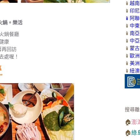
📱
越南
📱
印尼
📱
阿聯
2火鍋。樂活
📱
中東
📱
南亞
火鍋餐廳
📱
中亞
健康
📱
蒙古
著再回訪
📱
歐洲
去處喔！
📱
美洲
區
📱
紐澳
”
搜尋離
🏠
澎
🏠
綠