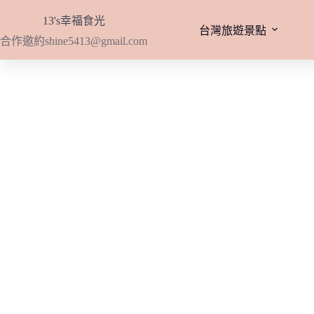
跳
13's幸福食光
至
台灣旅遊景點
合作邀約
shine5413@gmail.com
主
要
內
容