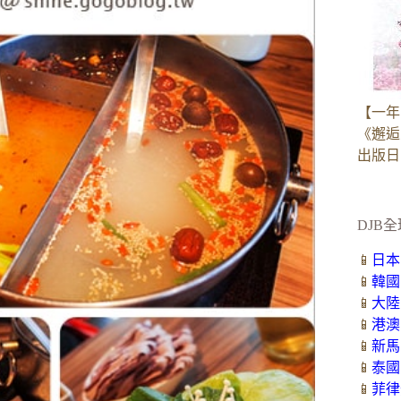
【一年
《邂逅
出版日：2
DJB全
📱
日本
📱
韓國
📱
大陸
📱
港澳
📱
新馬
📱
泰國
📱
菲律