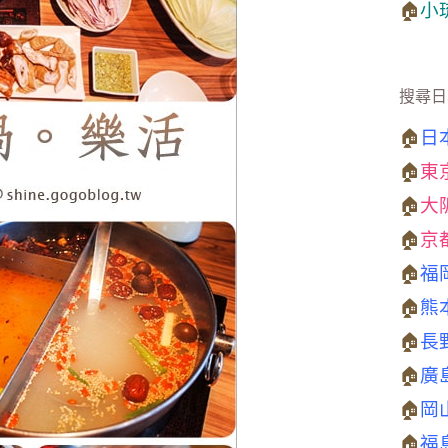
🏠
小
搜尋日
🏠
日
🏠
東
🏠
大
🏠
京
🏠
福
🏠
熊
🏠
長
🏠
廣
🏠
岡
🏠
福