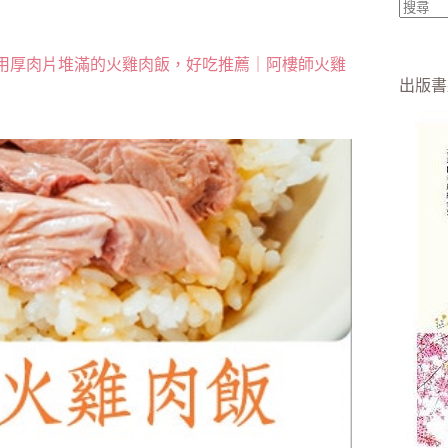
找
不
用厚肉片堆滿的火雞肉飯，好吃推薦｜阿樓師火雞
到
出版書
符
合
條
件
的
結
果