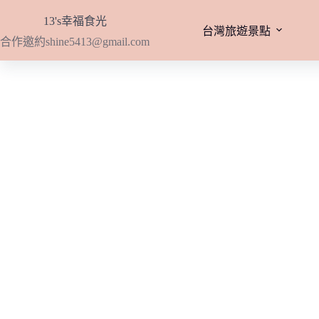
跳
13's幸福食光
至
台灣旅遊景點
合作邀約
shine5413@gmail.com
主
要
內
容