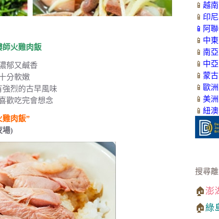
📱
越南
📱
印尼
📱
阿聯
📱
中東
樓師火雞肉飯
📱
南亞
📱
中亞
濃郁又鹹香
📱
蒙古
十分軟嫩
📱
歐洲
有強烈的古早風味
📱
美洲
喜歡吃完會想念
📱
紐澳
火雞肉飯”
場)
搜尋離
🏠
澎
🏠
綠