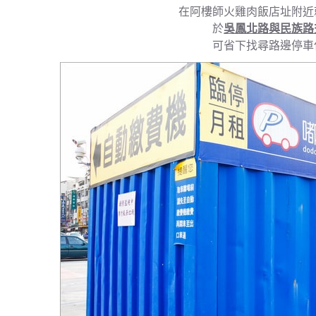
在阿樓師火雞肉飯店址附近
於
吳鳳北路與民族路
可省下找尋路邊停車