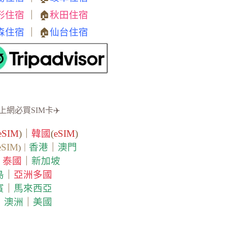
形住宿
｜ 🏠
秋田住宿
森住宿
｜ 🏠
仙台住宿
上網必買SIM卡✈️
eSIM
)｜
韓國
(
eSIM
)
eSIM
香港
｜
澳門
)｜
泰國
｜
新加坡
｜
島
｜
亞洲多國
賓
｜
馬來西亞
｜
澳洲
｜
美國