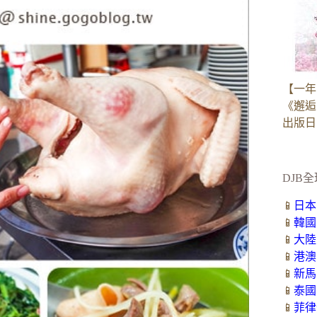
【一年
《邂逅
出版日：2
DJB全
📱
日本
📱
韓國
📱
大陸
📱
港澳
📱
新馬
📱
泰國
📱
菲律