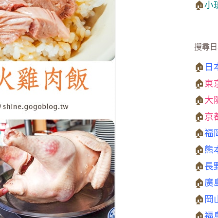
🏠
小
搜尋日
🏠
日
🏠
東
🏠
大
🏠
京
🏠
福
🏠
熊
🏠
長
🏠
廣
🏠
岡
🏠
福