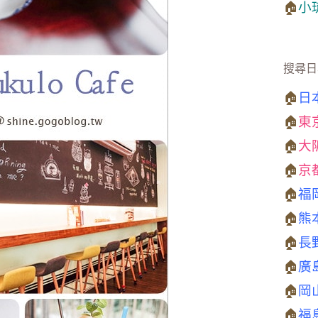
🏠
小
搜尋日
🏠
日
🏠
東
🏠
大
🏠
京
🏠
福
🏠
熊
🏠
長
🏠
廣
🏠
岡
🏠
福