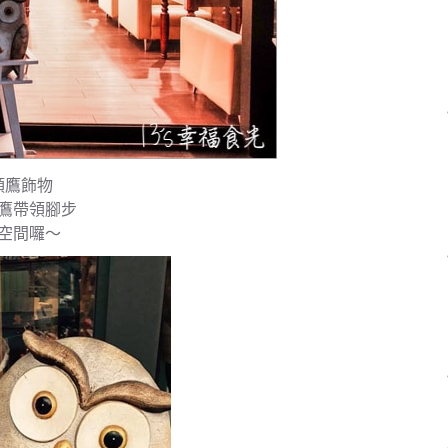
頭鷹飾物
鷹帶領腳步
空間囉～