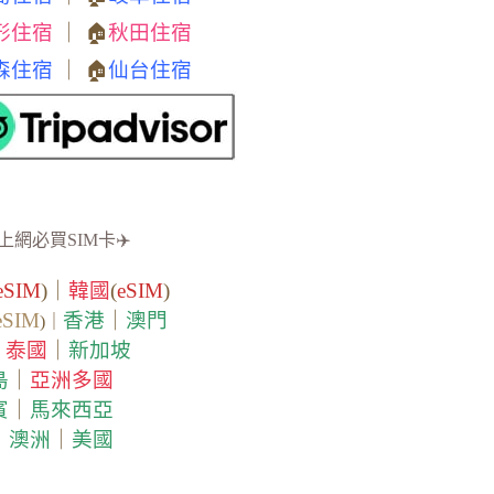
形住宿
｜ 🏠
秋田住宿
森住宿
｜ 🏠
仙台住宿
上網必買SIM卡✈️
eSIM
)｜
韓國
(
eSIM
)
eSIM
香港
｜
澳門
)｜
泰國
｜
新加坡
｜
島
｜
亞洲多國
賓
｜
馬來西亞
｜
澳洲
｜
美國