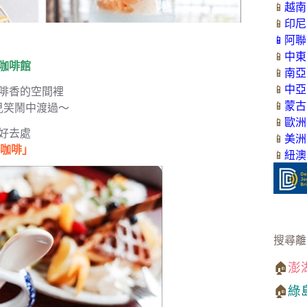
📱
越南
📱
印尼
📱
阿聯
📱
中東
咖啡館
📱
南亞
📱
中亞
啡香的空間裡
📱
蒙古
兒笑鬧中渡過～
📱
歐洲
好去處
📱
美洲
福郎咖啡」
📱
紐澳
搜尋離
🏠
澎
🏠
綠