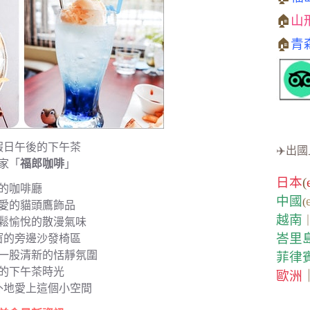
🏠
山
🏠
青
假日午後的下午茶
✈️出國
家「
福郎咖啡
」
日本
(
的咖啡廳
中國
(
愛的貓頭鷹飾品
越南
鬆愉悅的散漫氣味
峇里
窗的旁邊沙發椅區
一股清新的恬靜氛圍
菲律
的下午茶時光
歐洲
外地愛上這個小空間