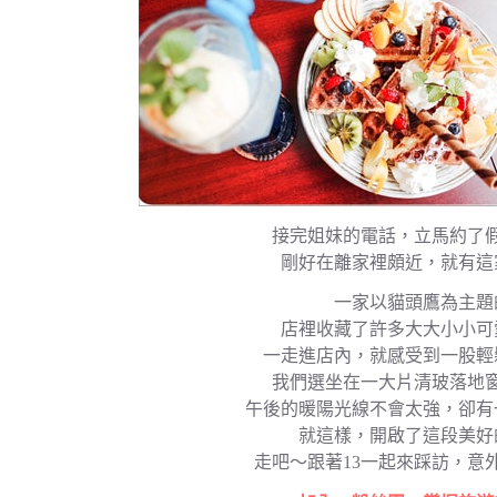
接完姐妹的電話，立馬約了
剛好在離家裡頗近，就有這
一家以貓頭鷹為主題
店裡收藏了許多大大小小可
一走進店內，就感受到一股輕
我們選坐在一大片清玻落地
午後的暖陽光線不會太強，卻有
就這樣，開啟了這段美好
走吧～跟著13一起來踩訪，意