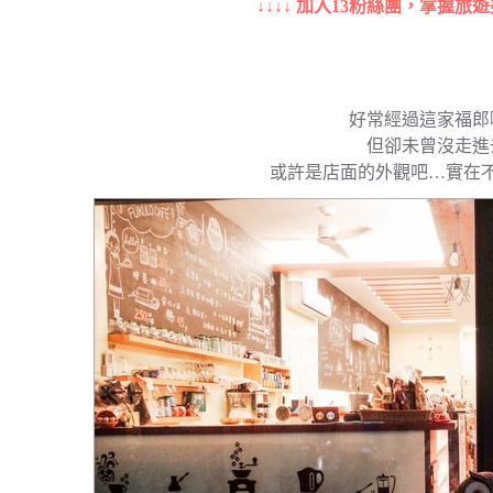
↓↓↓↓ 加入13粉絲團，掌握旅遊
好常經過這家福郎
但卻未曾沒走進
或許是店面的外觀吧…實在