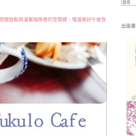
找
不
沉浸在悠閒放鬆與漫著咖啡香的空間裡，慢渡美好午後食
到
出版書
符
合
條
件
的
結
果