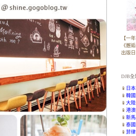
【一年
《邂逅
出版日：2
DJB全
📱
日本
📱
韓國
📱
大陸
📱
港澳
📱
新馬
📱
泰國
📱
菲律