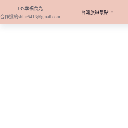
跳
13's幸福食光
至
台灣旅遊景點
合作邀約
shine5413@gmail.com
主
要
內
容