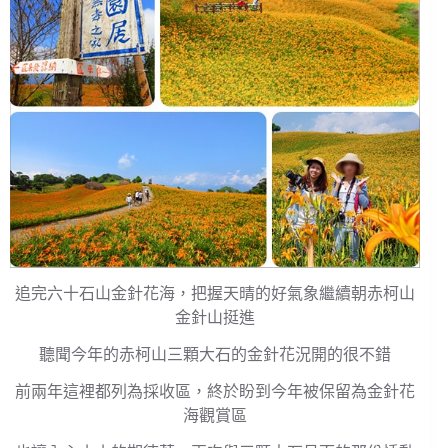
追完六十石山金針花海，把握天晴的好氣象繼續朝赤柯山
金針山挺進
聽聞今年的赤柯山三顆大石的金針花況開的很不錯
前兩年這裡都列為採收區，終於盼到今年被保留為金針花
海觀賞區