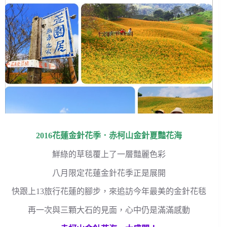
2016花蓮金針花季．赤柯山金針夏豔花海
鮮綠的草毯覆上了一層豔麗色彩
八月限定花蓮金針花季正是展開
快跟上13旅行花蓮的腳步，來追訪今年最美的金針花毯
再一次與三顆大石的見面，心中仍是滿滿感動