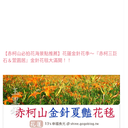
【赤柯山必拍花海景點推薦】花蓮金針花季～『赤柯三巨
石＆萱園居』金針花毯大滿開！！