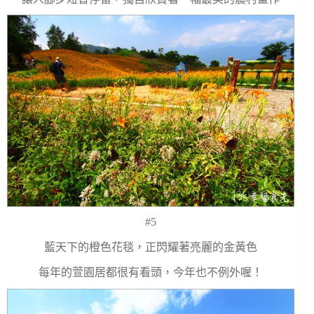
#5
藍天下的橙色花毯，正閃耀著亮麗的金黃色
每年的萱園居都很有看頭，今年也不例外喔！