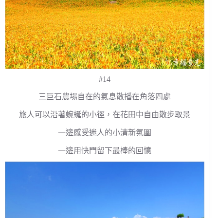
#14
三巨石農場自在的氣息散播在角落四處
旅人可以沿著蜿蜒的小徑，在花田中自由散步取景
一邊感受迷人的小清新氛圍
一邊用快門留下最棒的回憶