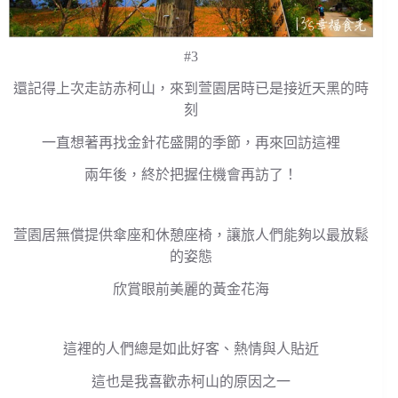
#3
還記得上次走訪赤柯山，來到萱園居時已是接近天黑的時
刻
一直想著再找金針花盛開的季節，再來回訪這裡
兩年後，終於把握住機會再訪了！
萱園居無償提供傘座和休憩座椅，讓旅人們能夠以最放鬆
的姿態
欣賞眼前美麗的黃金花海
這裡的人們總是如此好客、熱情與人貼近
這也是我喜歡赤柯山的原因之一