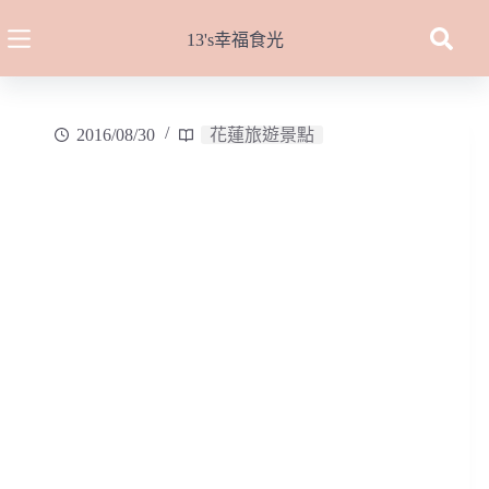
跳
至
13's幸福食光
主
要
內
2016/08/30
花蓮旅遊景點
容