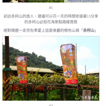
#1
初訪赤柯山的旅人，建議可以花一天的時間依循著13分享
的赤柯山必拍花海景點路線賞遊
絕對精選～走完包準愛上這麼美麗的橙色山嶺「
赤柯山
」
#2