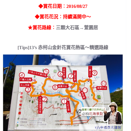
◆賞花日期︰2016/08/27
◆賞花花況︰持續滿開中～
★賞花路線︰
三顆大石區→萱園居
[Tips]13’s 赤柯山金針花賞花熱區～精選路線