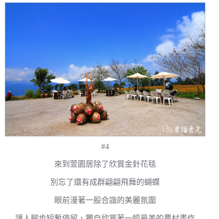
#4
來到萱園居除了欣賞金針花毯
別忘了還有成群翩翩飛舞的蝴蝶
眼前漫著一股合諧的美麗氛圍
讓人腳步短暫停留，獨自欣賞著一幅最美的農村畫作