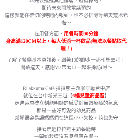
以先去逛逛其他樓層，還挺棒的！
期待未來開放電話預約
這樣就能在確切的時間內報到，也不必排隊等到天荒地老
啦～
在用餐方面，
用餐時間90分鐘
身高滿120CM以上，每人低消一杯飲品(無法以餐點取代
喔！)
了解了餐廳基本資訊後，跟著13的腳步一起朝聖去吧！
開幕這天，感謝Via帶著13一起來採訪(啾～
Rilakkuma Café 拉拉熊主題咖啡廳台中店
就位在台中新光三越【
6樓兒童商品區
】
走進這層樓立刻能明顯的感受到無敵療癒的氣息
都是一些好可愛的幼兒商品
感覺很容易讓媽媽們在這區小小失控，荷包失守
接著走近拉拉熊主題餐廳時
一開始我還沒看見餐廳在哪～