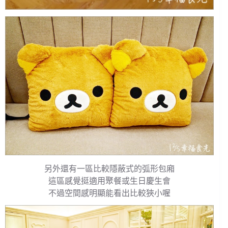
另外還有一區比較隱蔽式的弧形包廂
這區感覺挺適用聚餐或生日慶生會
不過空間感明顯能看出比較狹小喔