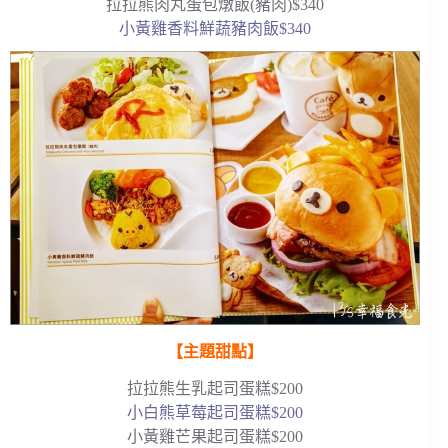
拉拉熊肉丸蛋包燉飯(豬肉)$340
小黃雞香料鮮蔬豬肉飯$340
【主題甜點】
拉拉熊生乳起司蛋糕$200
小白熊草莓起司蛋糕$200
小黃雞芒果起司蛋糕$200