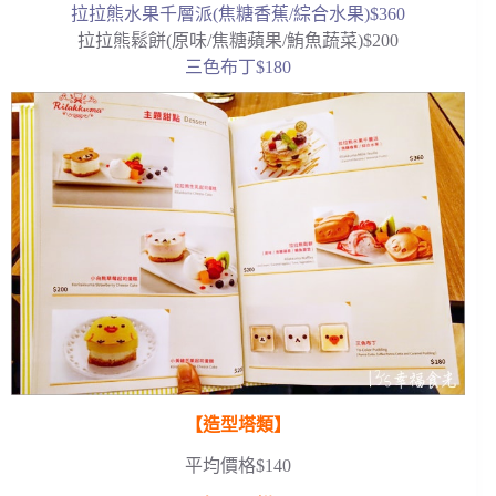
拉拉熊水果千層派(焦糖香蕉/綜合水果)$360
拉拉熊鬆餅(原味/焦糖蘋果/鮪魚蔬菜)$200
三色布丁$180
【造型塔類】
平均價格$140