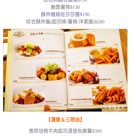
脆漿薯條$130
酥炸雞翅佐莎莎醬$190
綜合酥炸盤(起司條/薯條/洋蔥圈)$280
【漢堡＆三明治】
香煎培根牛肉起司漢堡佐脆薯$300