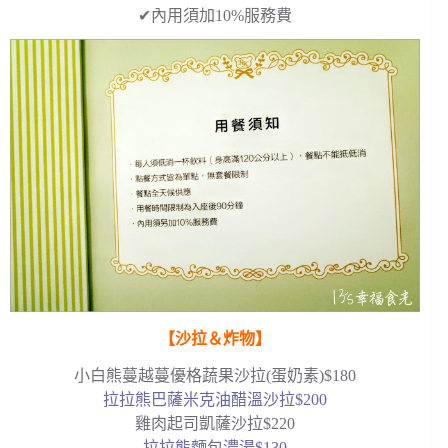
✔內用須加10%服務費
【沙拉＆炸物】
小白熊蔓越蔓優格蔬果沙拉(蛋奶素)$180
拉拉熊巴薩米克油醋溫沙拉$200
雞肉起司凱薩沙拉$220
拉拉熊麵包濃湯$130