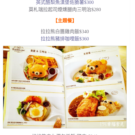
英式酪梨魚漢堡佐脆薯$300
莫札瑞拉起司煙燻腿肉三明治$280
【主題餐】
拉拉熊白醬雞肉飯$340
拉拉熊豬排咖哩飯$360