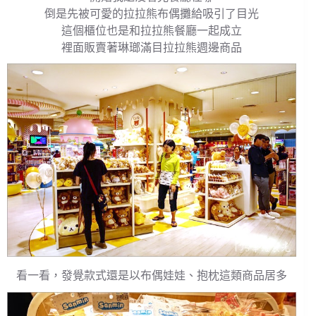
倒是先被可愛的拉拉熊布偶攤給吸引了目光
這個櫃位也是和拉拉熊餐廳一起成立
裡面販賣著琳瑯滿目拉拉熊週邊商品
看一看，發覺款式還是以布偶娃娃、抱枕這類商品居多