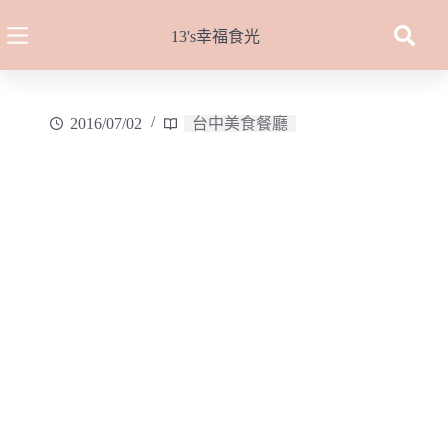
跳
至
13's幸福食光
主
要
內
2016/07/02
台中美食餐廳
容