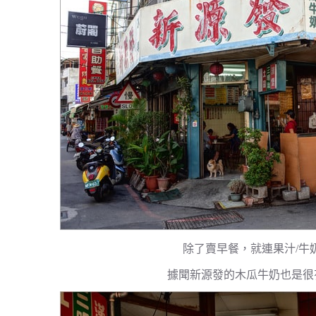
除了賣早餐，就連果汁/牛
據聞新源發的木瓜牛奶也是很