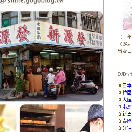
【一年
《邂逅
出版日：2
DJB全
📱
日本
📱
韓國
📱
大陸
📱
港澳
📱
新馬
📱
泰國
📱
菲律