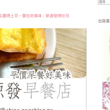
找
不
瓜醬烤土司，實在好美味｜新源發烤吐司
到
出版書
符
合
條
件
的
結
果