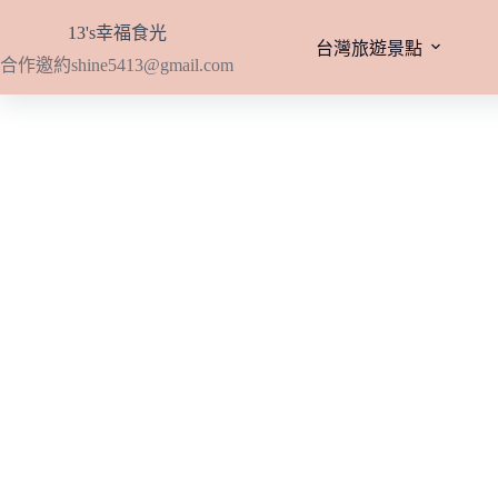
跳
13's幸福食光
至
台灣旅遊景點
合作邀約
shine5413@gmail.com
主
要
內
容