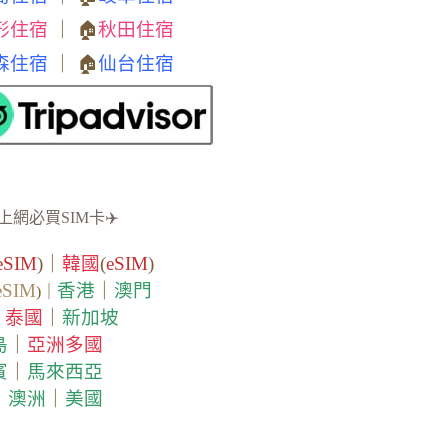
形住宿
｜ 🏠
秋田住宿
森住宿
｜ 🏠
仙台住宿
上網必買SIM卡✈️
eSIM
)｜
韓國
(
eSIM
)
eSIM
香港
｜
澳門
)｜
泰國
｜
新加坡
｜
島
｜
亞洲多國
賓
｜
馬來西亞
｜
澳洲
｜
美國