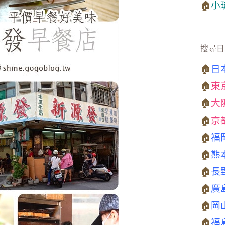
🏠
小
搜尋日
🏠
日
🏠
東
🏠
大
🏠
京
🏠
福
🏠
熊
🏠
長
🏠
廣
🏠
岡
🏠
福