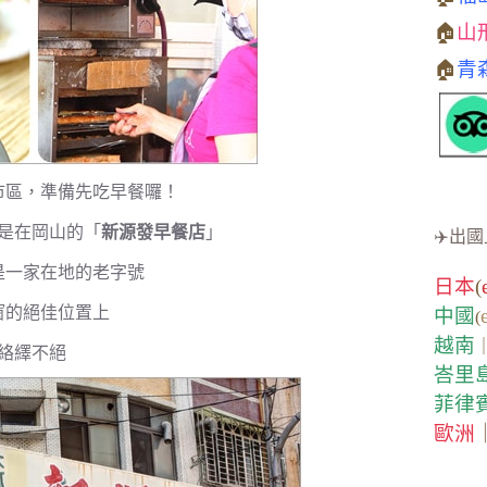
🏠
山
🏠
青
市區，準備先吃早餐囉！
是在岡山的「
新源發早餐店
」
✈️出國
是一家在地的老字號
日本
(
窗的絕佳位置上
中國
(
越南
絡繹不絕
峇里
菲律
歐洲