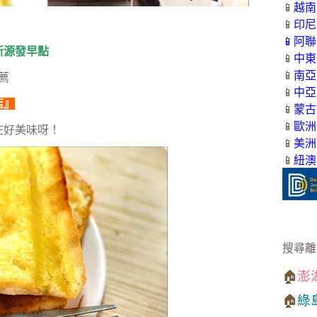
📱
越南
📱
印尼
📱
阿聯
新源發早點
📱
中東
📱
南亞
薦
📱
中亞
店』
📱
蒙古
📱
歐洲
在好美味呀！
📱
美洲
📱
紐澳
搜尋離
🏠
澎
🏠
綠