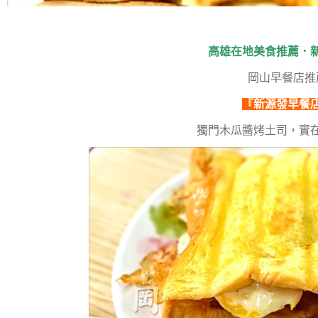
高雄在地美食推薦．
岡山早餐店推
『新源發早餐
獨門木瓜醬烤土司，實