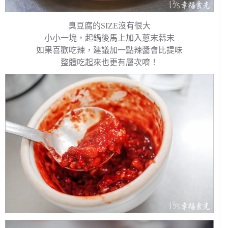
臭豆腐的SIZE沒有很大
小小一塊，起鍋後馬上加入蔥末蒜末
如果喜歡吃辣，建議加一點辣醬會比提味
整體吃起來也更有層次唷！