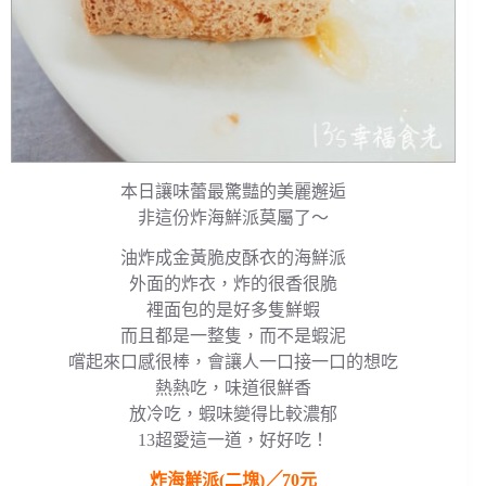
本日讓味蕾最驚豔的美麗邂逅
非這份炸海鮮派莫屬了～
油炸成金黃脆皮酥衣的海鮮派
外面的炸衣，炸的很香很脆
裡面包的是好多隻鮮蝦
而且都是一整隻，而不是蝦泥
嚐起來口感很棒，會讓人一口接一口的想吃
熱熱吃，味道很鮮香
放冷吃，蝦味變得比較濃郁
13超愛這一道，好好吃！
炸海鮮派(二塊)╱70元