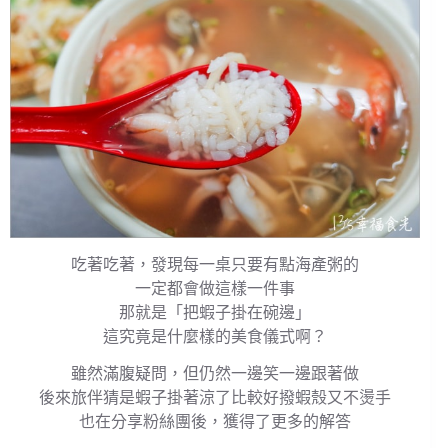
吃著吃著，發現每一桌只要有點海產粥的
一定都會做這樣一件事
那就是「把蝦子掛在碗邊」
這究竟是什麼樣的美食儀式啊？
雖然滿腹疑問，但仍然一邊笑一邊跟著做
後來旅伴猜是蝦子掛著涼了比較好撥蝦殼又不燙手
也在分享粉絲團後，獲得了更多的解答