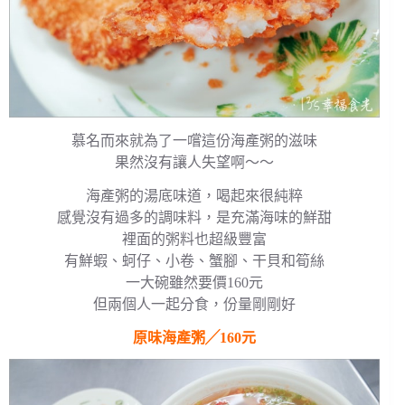
慕名而來就為了一嚐這份海產粥的滋味
果然沒有讓人失望啊～～
海產粥的湯底味道，喝起來很純粹
感覺沒有過多的調味料，是充滿海味的鮮甜
裡面的粥料也超級豐富
有鮮蝦、蚵仔、小卷、蟹腳、干貝和筍絲
一大碗雖然要價160元
但兩個人一起分食，份量剛剛好
原味海產粥╱160元