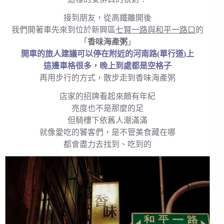
接到朋友，從高鐵離開後
我們開著車先來到位於新興區
七賢一路與和平一路口
的
「
香味海產粥
」
開車的旅人建議可以停在附近的河南路(單行道)上
這邊車格很多，晚上到處都是空格子
再用步行的方式，散步走到香味海產粥
店家的招牌看起來頗有年紀
亮度也不是那麼的足
但騎樓下依舊人潮滿滿
就像愛吃的饕客們，是不管美食藏在哪
都會盡力去找到、吃到的