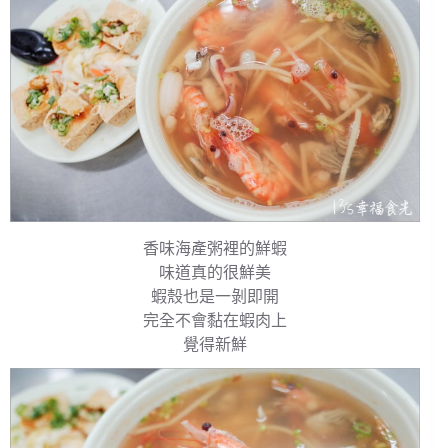
香味海產粥裡的鮮蝦
味道真的很鮮美
蝦殼也是一剝即開
完全不會黏在蝦肉上
覺得新鮮