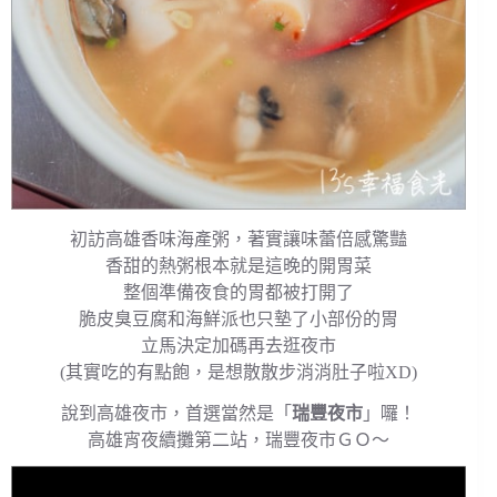
初訪高雄香味海產粥，著實讓味蕾倍感驚豔
香甜的熱粥根本就是這晚的開胃菜
整個準備夜食的胃都被打開了
脆皮臭豆腐和海鮮派也只墊了小部份的胃
立馬決定加碼再去逛夜市
(其實吃的有點飽，是想散散步消消肚子啦XD)
說到高雄夜市，首選當然是「
瑞豐夜市
」囉！
高雄宵夜續攤第二站，瑞豐夜市ＧＯ～