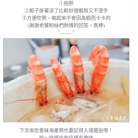
①拍照
②蝦子掛著涼了比較好撥蝦殼又不燙手
③方便吃粥，喇起來不會因為蝦而卡卡的
(謝謝老饕粉絲們熱情的回答，真棒)
^_____^
下次來吃香味海產粥也要記得入境隨俗唷！
哈～吃粥也能這樣有趣味