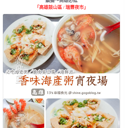
續攤～高雄必逛
「高雄鼓山區 / 瑞豐夜市」