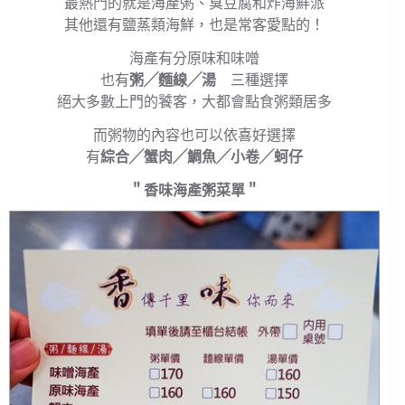
最熱門的就是海產粥、臭豆腐和炸海鮮派
其他還有鹽蒸類海鮮，也是常客愛點的！
海產有分原味和味噌
也有
粥╱麵線╱湯
三種選擇
絕大多數上門的饕客，大都會點食粥類居多
而粥物的內容也可以依喜好選擇
有
綜合╱蟹肉╱鯛魚╱小卷╱蚵仔
＂香味海產粥菜單＂