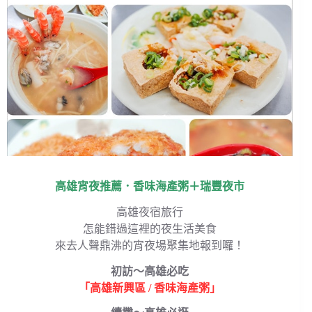
高雄宵夜推薦．香味海產粥＋瑞豐夜市
高雄夜宿旅行
怎能錯過這裡的夜生活美食
來去人聲鼎沸的宵夜場聚集地報到囉！
初訪～高雄必吃
「高雄新興區 / 香味海產粥」