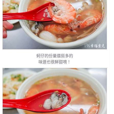
蚵仔的份量還挺多的
味道也很鮮甜唷！