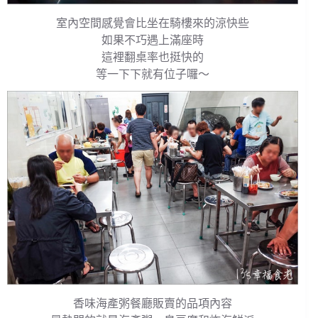
室內空間感覺會比坐在騎樓來的涼快些
如果不巧遇上滿座時
這裡翻桌率也挺快的
等一下下就有位子囉～
香味海產粥餐廳販賣的品項內容