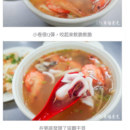
小卷很Q彈，咬起來軟脆軟脆
在粥底發現了這顆干貝