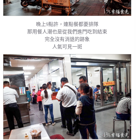
晚上9點許，連點餐都要排隊
那用餐人潮也是從我們進門吃到結束
完全沒有消退的跡象
人氣可見一斑