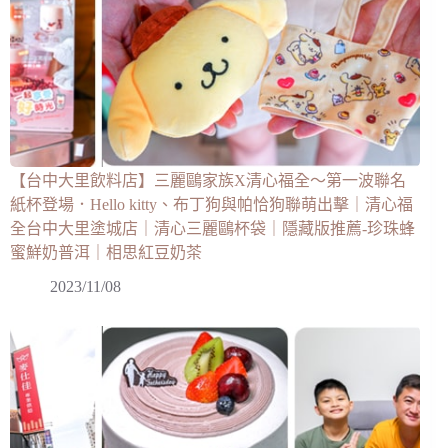
【台中大里飲料店】三麗鷗家族X清心福全～第一波聯名
紙杯登場．Hello kitty、布丁狗與帕恰狗聯萌出擊｜清心福
全台中大里塗城店｜清心三麗鷗杯袋｜隱藏版推薦-珍珠蜂
蜜鮮奶普洱｜相思紅豆奶茶
2023/11/08