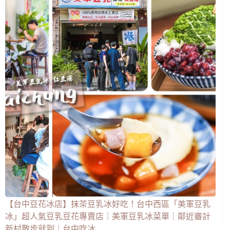
【台中豆花冰店】抹茶豆乳冰好吃！台中西區「美軍豆乳
冰」超人氣豆乳豆花專賣店｜美軍豆乳冰菜單｜鄰近審計
新村散步就到｜台中吃冰