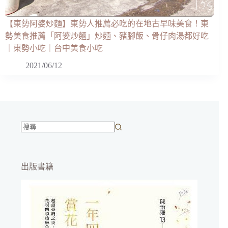
【東勢阿婆炒麵】東勢人推薦必吃的在地古早味美食！東
勢美食推薦「阿婆炒麵」炒麵、豬腳飯、骨仔肉湯都好吃
｜東勢小吃｜台中美食小吃
2021/06/12
找
不
到
出版書籍
符
合
條
件
的