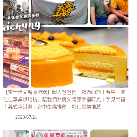
【麥仕佳父親節蛋糕】超人爸爸們一起過88節！台中「麥
仕佳專業烘焙坊」陪我們共度父親節幸福時光｜芋見幸福
｜義式冰淇淋｜台中蛋糕推薦｜彰化蛋糕推薦
2023/07/21