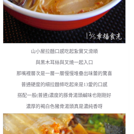
山小屋拉麵口感吃起紮實又滑順
與黑木耳絲與叉燒一起入口
那嘴裡層次是一層一層慢慢堆疊出味蕾的驚喜
普通硬度的細拉麵條吃起來是13愛的口感
搭配一般(普通)濃度的豚骨湯頭鹹味也剛剛好
濃厚的褐白色豬骨湯頭真是濃純香呀