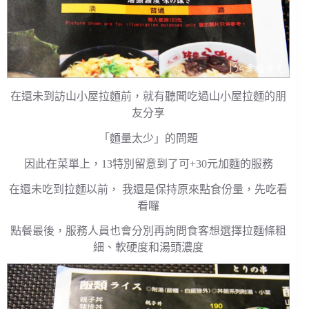
在還未到訪山小屋拉麵前，就有聽聞吃過山小屋拉麵的朋
友分享
「麵量太少」的問題
因此在菜單上，13特別留意到了可+30元加麵的服務
在還未吃到拉麵以前， 我還是保持原來點食份量，先吃看
看囉
點餐最後，服務人員也會分別再詢問食客想選擇拉麵條粗
細、軟硬度和湯頭濃度