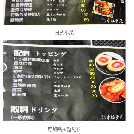
日式小菜
可加點拉麵配料