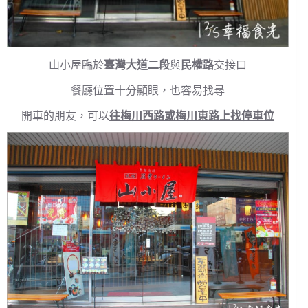
山小屋臨於
臺灣大道二段
與
民權路
交接口
餐廳位置十分顯眼，也容易找尋
開車的朋友，可以
往梅川西路或梅川東路上找停車位