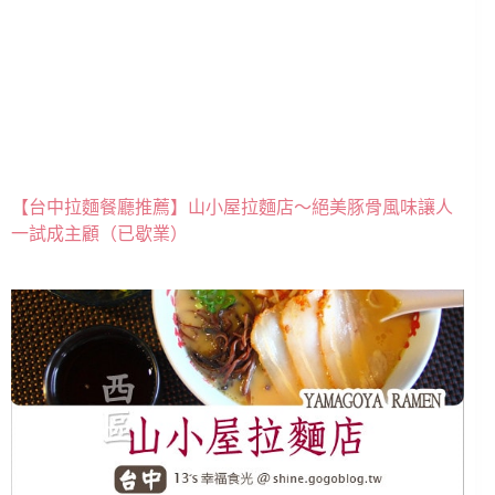
【台中拉麵餐廳推薦】山小屋拉麵店～絕美豚骨風味讓人
一試成主顧（已歇業）