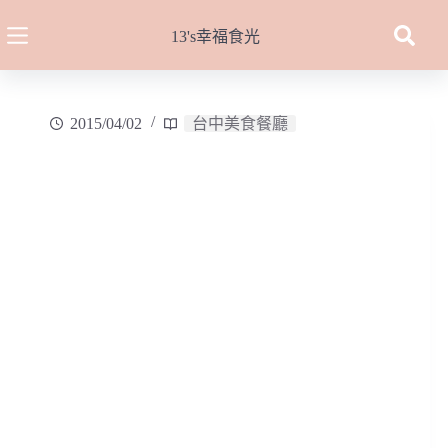
跳
至
13's幸福食光
主
要
內
2015/04/02
台中美食餐廳
容