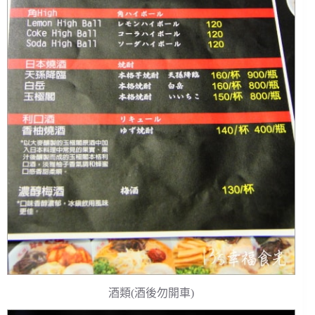
酒類(酒後勿開車)