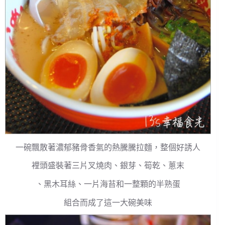
一碗飄散著濃郁豬骨香氣的熱騰騰拉麵，整個好誘人
裡頭盛裝著三片叉燒肉、銀芽、筍乾、蔥末
、黑木耳絲、一片海苔和一整顆的半熟蛋
組合而成了這一大碗美味