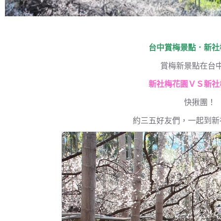
台中賞梅景點．新社
賞梅新景點在台
新社梅花園ＶＳ新社
快揪團！
約三五好友們，一起到新