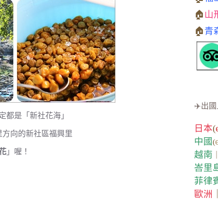
🏠
山
🏠
青
✈️出國
定都是「新社花海」
日本
(
里方向的新社區福興里
中國
(
花
」喔！
越南
峇里
菲律
歐洲