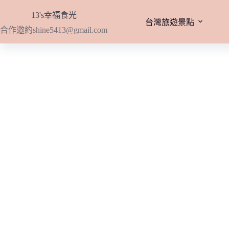
跳
13's幸福食光
至
台灣旅遊景點
合作邀約
shine5413@gmail.com
主
要
內
容