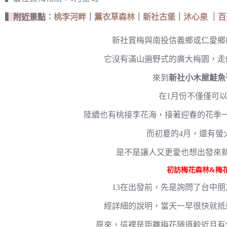
▍附近景點
︰
桃李河畔
｜
薫衣草森林
｜
新社古堡
｜
沐心泉
｜
百
新社賞梅與南投信義鄉或仁愛鄉
它沒有滿山遍野式的廣大梅園，走
來到
新社小木屋鮭魚
在1月份不僅僅可
陸續也有桃接李花海，接著迎春的花季
而初夏的4月，還有螢
是不是讓人又更愛也想出發來
初訪梅花森林&梅
13在出發前，先是詢問了台中
經詳細的說明，當天一早很快就抵
原來，這裡是距離梅花隧道較近且有