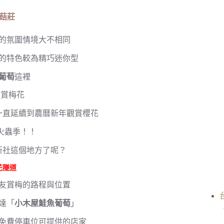
菇莊
的氛圍情境大不相同
的特色較為精巧迷你型
葡萄
這裡
以賞梅花
一直延續到農曆新年觀賞櫻花
火蟲季！！
新社這個地方了呢？
花隧道
朋友賞梅的路程與位置
達「
小木屋鮭魚葡萄
」
免費停車位可提供的店家