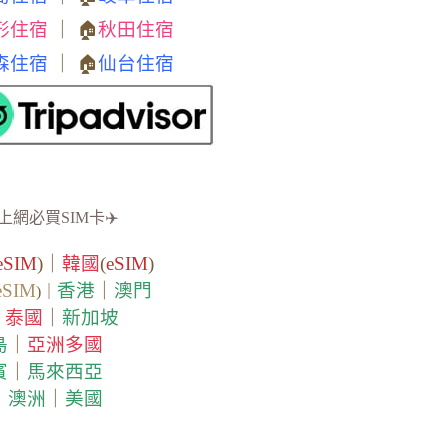
形住宿
｜ 🏠
秋田住宿
森住宿
｜ 🏠
仙台住宿
上網必買SIM卡✈️
eSIM
)｜
韓國
(
eSIM
)
eSIM
香港
｜
澳門
)｜
泰國
｜
新加坡
｜
島
｜
亞洲多國
賓
｜
馬來西亞
｜
澳洲
｜
美國