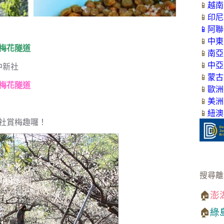
📱
越南
📱
印尼
📱
阿聯
📱
中東
梅花隧道
📱
南亞
📱
中亞
中新社
📱
蒙古
梅花隧道
📱
歐洲
📱
美洲
📱
紐澳
社賞梅趣囉！
搜尋離
🏠
澎
🏠
綠