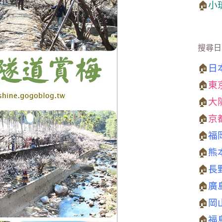
🏠
小
搜尋日
🏠
日
🏠
東
🏠
大
🏠
京
🏠
福
🏠
熊
🏠
長
🏠
廣
🏠
岡
🏠
福