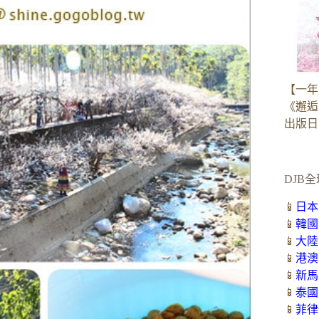
【一年
《邂逅
出版日：2
DJB全
📱
日本
📱
韓國
📱
大陸
📱
港澳
📱
新馬
📱
泰國
📱
菲律