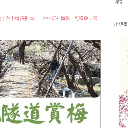
找
不
｜台中梅花季2022｜台中新社梅花｜可順遊︰新
到
出版書
符
合
條
件
的
結
果