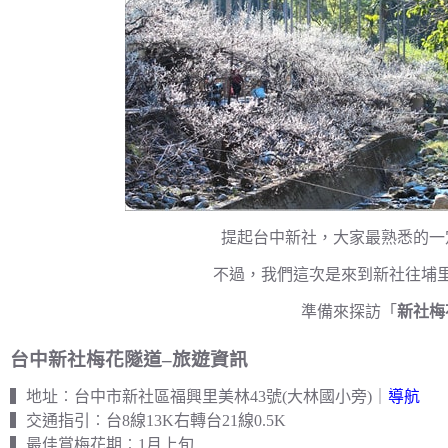
提起台中新社，大家最熟悉的一
不過，我們這次是來到新社往埔
準備來探訪「
新社
梅
台中新社梅花隧道–旅遊資訊
▍地址︰台中市新社區福興里美林43號(大林國小旁)｜
導航
▍交通指引︰台8線13K右轉台21線0.5K
▍最佳賞梅花期︰1月上旬