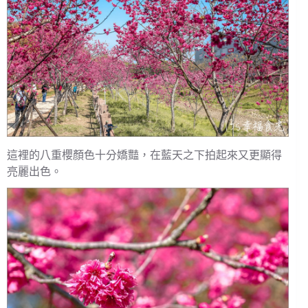
這裡的八重櫻顏色十分嬌豔，在藍天之下拍起來又更顯得
亮麗出色。