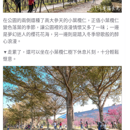
在公園的兩側還種了高大參天的小葉欖仁，正值小葉欖仁
變色落葉的季節，讓公園裡的浪漫情懷又多了一味；一邊
是夢幻迷人的櫻花花海，另一邊則是踏入冬季戀歌般的醉
心浪漫。
▼走累了，還可以坐在小葉欖仁樹下休息片刻，十分輕鬆
愜意。