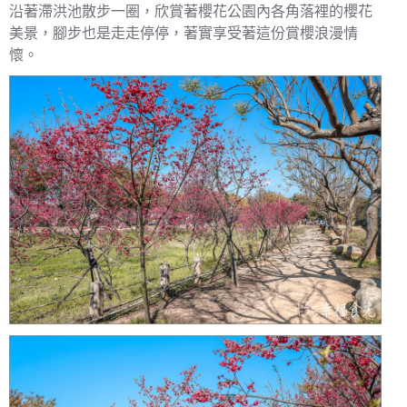
沿著滯洪池散步一圈，欣賞著櫻花公園內各角落裡的櫻花
美景，腳步也是走走停停，著實享受著這份賞櫻浪漫情
懷。