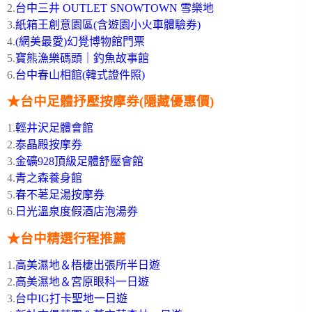
2.
台中三井 OUTLET SNOWTOWN 雪樂地
3.
紙箱王創意園區(含遊園小火車體驗券)
4.
(網美最愛)幻覺博物館門票
5.
寶熊漁樂碼頭｜釣魚故事館
6.
台中春山相館(韓式證件照)
★台中足體抒壓按摩券(隱藏優惠價)
1.
輕井沢足體會館
2.
泰晶殿按摩券
3.
金礦928頂級足體舒壓會館
4.
青之森養身館
5.
春不荖足湯按摩券
6.
日光溫泉度假酒店泡湯券
★台中精選行程推薦
1.
高美濕地＆梧棲出張所半日遊
2.
高美濕地＆宮原眼科一日遊
3.
台中IG打卡聖地一日遊