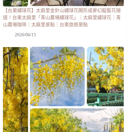
【台東繡球花】太麻里金針山繡球花開形成夢幻靛藍花隧
道！台東太麻里「青山農場繡球花」｜太麻里繡球花｜青
山農場咖啡｜太麻里景點｜台東旅遊景點
2026/06/15