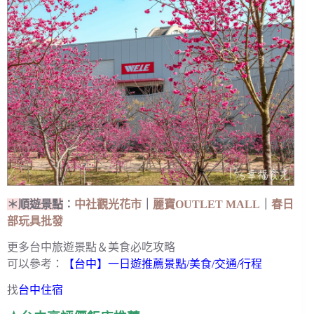
＊順遊景點
︰
中社觀光花市
｜
麗寶OUTLET MALL
｜
春日
部玩具批發
更多台中旅遊景點＆美食必吃攻略
可以參考：
【台中】一日遊推薦景點/美食/交通/行程
找
台中住宿