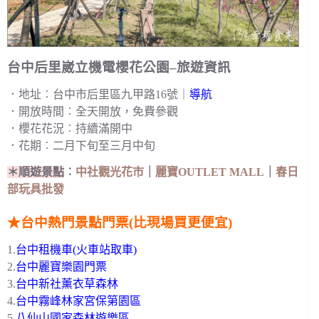
台中后里崴立機電櫻花公園–旅遊資訊
．地址︰台中市后里區九甲路16號｜
導航
．開放時間︰全天開放，免費參觀
．櫻花花況︰持續滿開中
．花期︰二月下旬至三月中旬
＊順遊景點
︰
中社觀光花市
｜
麗寶OUTLET MALL
｜
春日
部玩具批發
★台中熱門景點門票(比現場買更便宜)
1.
台中租機車(火車站取車)
2.
台中麗寶樂園門票
3.
台中新社薰衣草森林
4.
台中霧峰林家宮保第園區
5.
八仙山國家森林遊樂區