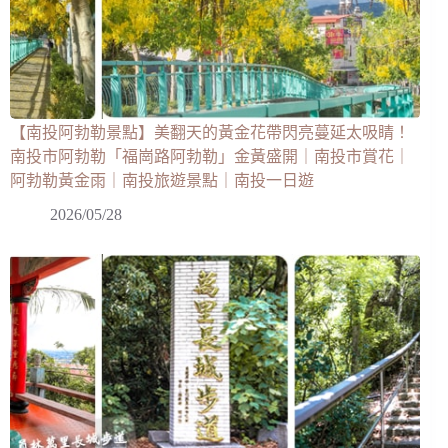
【南投阿勃勒景點】美翻天的黃金花帶閃亮蔓延太吸睛！
南投市阿勃勒「福崗路阿勃勒」金黃盛開｜南投市賞花｜
阿勃勒黃金雨｜南投旅遊景點｜南投一日遊
2026/05/28