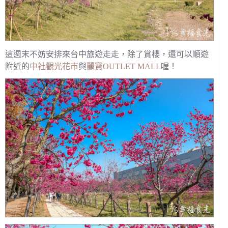
這週末不妨安排來台中旅遊走走，除了賞櫻，還可以順遊
附近的
中社觀光花市
與
麗寶OUTLET MALL
喔！