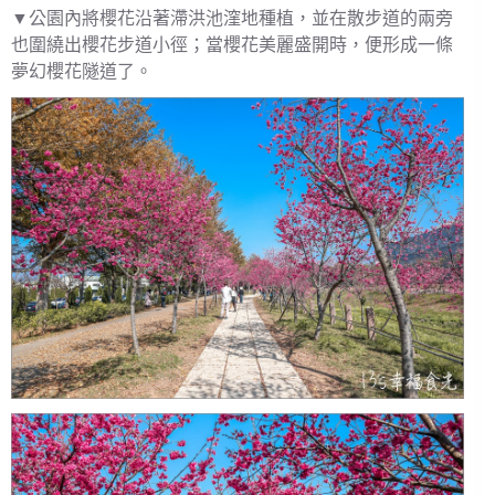
▼公園內將櫻花沿著滯洪池漥地種植，並在散步道的兩旁
也圍繞出櫻花步道小徑；當櫻花美麗盛開時，便形成一條
夢幻櫻花隧道了。