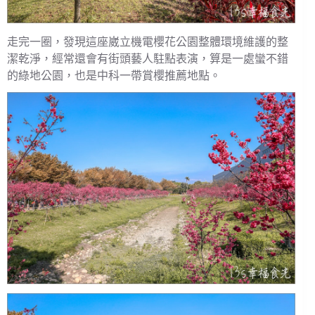
走完一圈，發現這座崴立機電櫻花公園整體環境維護的整
潔乾淨，經常還會有街頭藝人駐點表演，算是一處蠻不錯
的綠地公園，也是中科一帶賞櫻推薦地點。