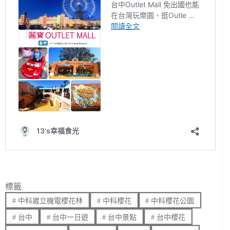
標籤
#
中科崴立機電櫻花林
#
中科櫻花
#
中科櫻花公園
#
台中
#
台中一日遊
#
台中景點
#
台中櫻花