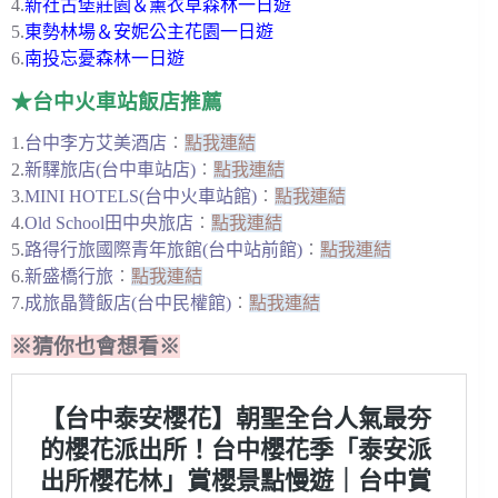
4.
新社古堡莊園＆薰衣草森林一日遊
5.
東勢林場＆安妮公主花園一日遊
6.
南投忘憂森林一日遊
★台中火車站飯店推薦
1.
台中李方艾美酒店
︰
點我連結
2.
新驛旅店(台中車站店)
︰
點我連結
3.
MINI HOTELS(台中火車站館)
︰
點我連結
4.
Old School田中央旅店
︰
點我連結
5.
路得行旅國際青年旅館(台中站前館)
︰
點我連結
6.
新盛橋行旅
︰
點我連結
7.
成旅晶贊飯店(台中民權館)
︰
點我連結
※猜你也會想看※