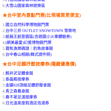
6.
大雪山國家森林遊樂區
★台中室內景點門票(比現場買更便宜)
1.
國立自然科學博物館門票
2.
台中三井 OUTLET SNOWTOWN 雪樂地
3.
紙箱王創意園區(含遊園小火車體驗券)
4.
(網美最愛)幻覺博物館門票
5.
寶熊漁樂碼頭｜釣魚故事館
6.
台中春山相館(韓式證件照)
★台中足體抒壓按摩券(隱藏優惠價)
1.
輕井沢足體會館
2.
泰晶殿按摩券
3.
金礦928頂級足體舒壓會館
4.
青之森養身館
5.
春不荖足湯按摩券
6.
日光溫泉度假酒店泡湯券