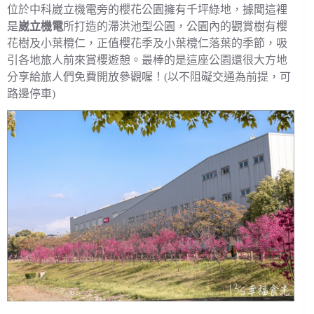
位於中科崴立機電旁的櫻花公園擁有千坪綠地，據聞這裡
是
崴立機電
所打造的滯洪池型公園，公園內的觀賞樹有櫻
花樹及小葉欖仁，正值櫻花季及小葉欖仁落葉的季節，吸
引各地旅人前來賞櫻遊憩。最棒的是這座公園還很大方地
分享給旅人們免費開放參觀喔！(以不阻礙交通為前提，可
路邊停車)