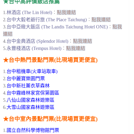
★台中高評價飯店推薦
1.
林酒店 (The Lin Hotel)
︰
點我連結
2.
台中大毅老爺行旅 (The Place Taichung)
︰
點我連結
3.
台中亞緻大飯店 (The Landis Taichung Hotel ONE)
︰
點我
連結
4.
台中金典酒店 (Splendor Hotel)
︰
點我連結
5.
永豐棧酒店 (Tempus Hotel)
︰
點我連結
★台中熱門景點門票(比現場買更便宜)
1.
台中租機車(火車站取車)
2.
台中麗寶樂園門票
3.
台中新社薰衣草森林
4.
台中霧峰林家宮保第園區
5.
八仙山國家森林遊樂區
6.
大雪山國家森林遊樂區
★台中室內景點門票(比現場買更便宜)
1.
國立自然科學博物館門票