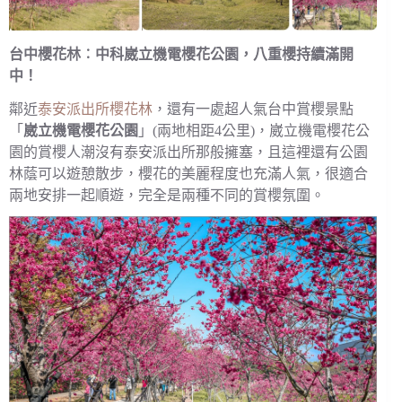
台中櫻花林︰中科崴立機電櫻花公園，八重櫻持續滿開
中！
鄰近
泰安派出所櫻花林
，還有一處超人氣台中賞櫻景點
「
崴立機電櫻花公園
」(兩地相距4公里)，崴立機電櫻花公
園的賞櫻人潮沒有泰安派出所那般擁塞，且這裡還有公園
林蔭可以遊憩散步，櫻花的美麗程度也充滿人氣，很適合
兩地安排一起順遊，完全是兩種不同的賞櫻氛圍。