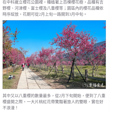
在中科崴立櫻花公園裡，種植著上百棵櫻花樹，品種有吉
野櫻、河津櫻、富士櫻及八重櫻等；園區內的櫻花品種依
時序綻放，花期可從2月上旬一路開到3月中旬。
其中又以八重櫻的數量最多，從2月下旬開始，便到了八重
櫻盛開之際，一大片桃紅花帶驚豔著旅人的雙眼，實在好
不浪漫！