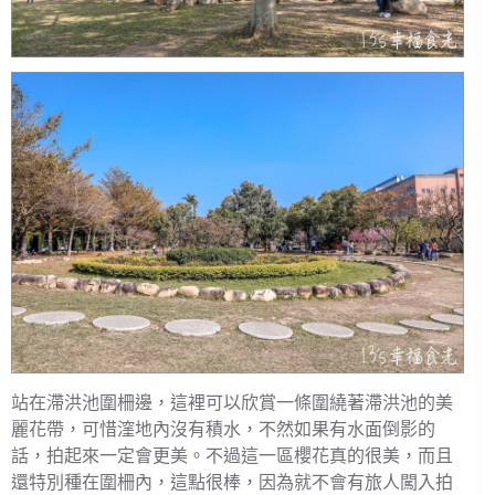
站在滯洪池圍柵邊，這裡可以欣賞一條圍繞著滯洪池的美
麗花帶，可惜漥地內沒有積水，不然如果有水面倒影的
話，拍起來一定會更美。不過這一區櫻花真的很美，而且
還特別種在圍柵內，這點很棒，因為就不會有旅人闖入拍