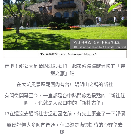
走吧！趁著天氣晴朗就跟著13一起來趟濃濃歐洲味的「
尋
堡之旅
」吧！
在大坑風景區範圍內有台中陽明山之稱的新社
有間從開幕至今，一直都是台中熱門旅遊景點的「新社莊
園」，也就是大家口中的「新社古堡」
13在還沒去過新社古堡莊園之前，有先上網查了一下評價
雖然評價大多傾向普通，但13還是滿懷期待的心尋堡去
囉！