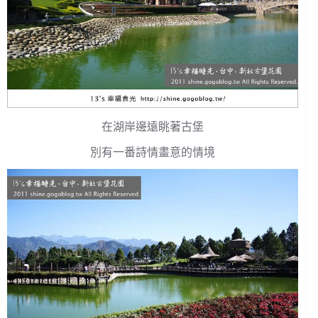
在湖岸邊遠眺著古堡
別有一番詩情畫意的情境