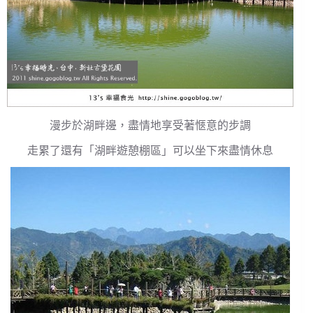
漫步於湖畔邊，盡情地享受著愜意的步調
走累了還有「湖畔遊憩棚區」可以坐下來盡情休息