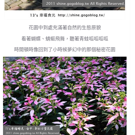
花園中到處充滿著自然的生態原貌
看著蝴蝶、蜻蜓飛舞，聽著青蛙呱呱呱呱
時間頓時像回到了小時候夢幻中的那個秘密花園