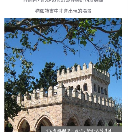
莊園內巧心建造位於湖畔邊的西堤碼頭
猶如詩畫中才會出現的場景