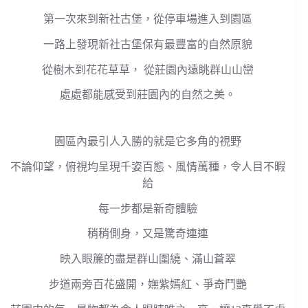
第一次來到新社古堡，從停車場進入到園區
一路上發現新社古堡保有最豐富的自然原貌
從樹木到花花草草， 從莊園內遠眺群山山巒
處處都能感受到莊園內的自然之美。
園區內最引人入勝的就是它多角的視野
不論仰望，俯視均呈現千姿百態、風情萬種，令人目不暇
給
每一步都是新奇體驗
稍稍側身，又是驚奇連連
映入眼簾的盡是群山圍繞、滿山蒼翠
步道兩旁百花盛開，嫵紫嫣紅、爭奇鬥艷