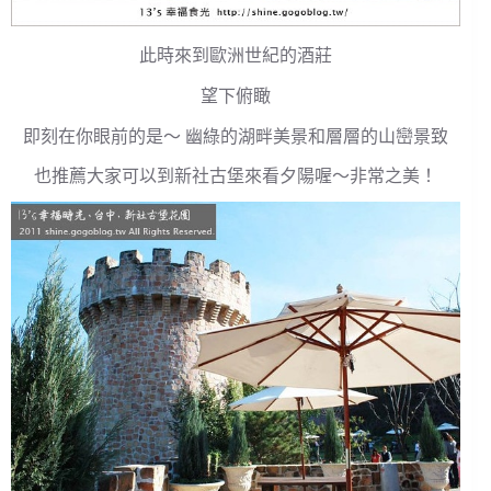
此時來到歐洲世紀的酒莊
望下俯瞰
即刻在你眼前的是～ 幽綠的湖畔美景和層層的山巒景致
也推薦大家可以到新社古堡來看夕陽喔～非常之美！