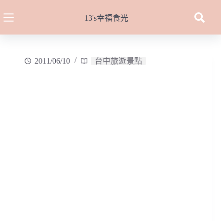
跳
至
13's幸福食光
主
要
內
2011/06/10
台中旅遊景點
容