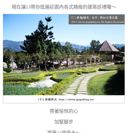
現在讓13帶你逛遍莊園內各式精緻的建築巡禮囉～
帶著愉悅的心
加緊腳步
跟著13尋堡去～