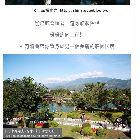
從塔底會順著一道螺旋狀階梯
緩緩的向上前進
神奇將會帶你置身於另一個美麗的莊園國度