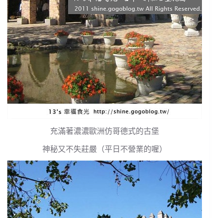
充滿著濃濃歐洲仿哥德式的古堡
神秘又不失莊嚴（平日不營業的喔）