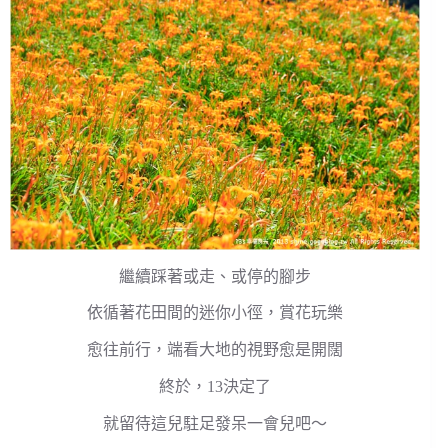
繼續踩著或走、或停的腳步
依循著花田間的迷你小徑，賞花玩樂
愈往前行，端看大地的視野愈是開闊
終於，13決定了
就留待這兒駐足發呆一會兒吧～