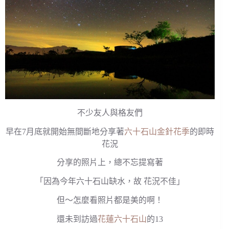
不少友人與格友們
早在7月底就開始無間斷地分享著
六十石山金針花季
的即時
花況
分享的照片上，總不忘提寫著
「因為今年六十石山缺水，故 花況不佳」
但～怎麼看照片都是美的啊！
還未到訪過
花蓮六十石山
的13