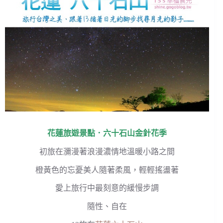
花蓮旅遊景點
．
六十石山金針花季
初旅在瀰漫著浪漫濃情地溫暖小路之間
橙黃色的忘憂美人隨著柔風，輕輕搖盪著
愛上旅行中最刻意的緩慢步調
隨性、自在