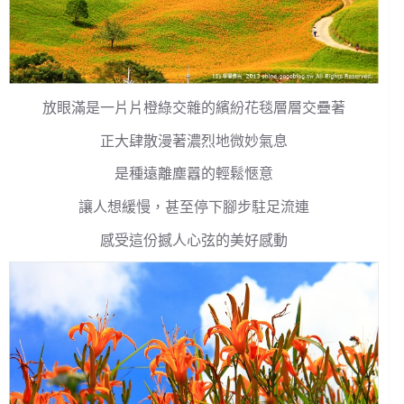
放眼滿是一片片橙綠交雜的繽紛花毯層層交疊著
正大肆散漫著濃烈地微妙氣息
是種遠離塵囂的輕鬆愜意
讓人想緩慢，甚至停下腳步駐足流連
感受這份撼人心弦的美好感動