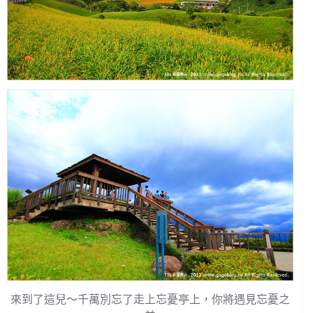
來到了這兒～千萬別忘了走上忘憂亭上，你將遇見忘憂之