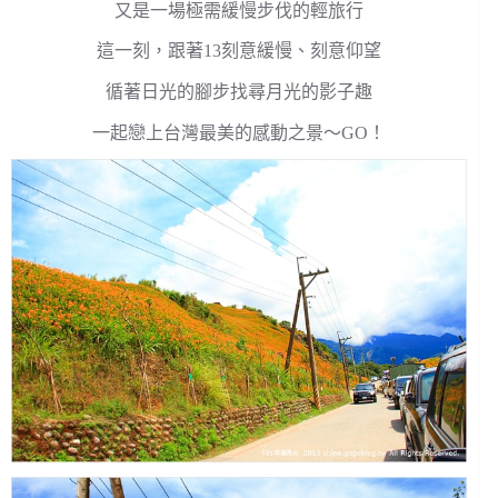
又是一場極需緩慢步伐的輕旅行
這一刻，跟著13刻意緩慢、刻意仰望
循著日光的腳步找尋月光的影子趣
一起戀上台灣最美的感動之景～GO！