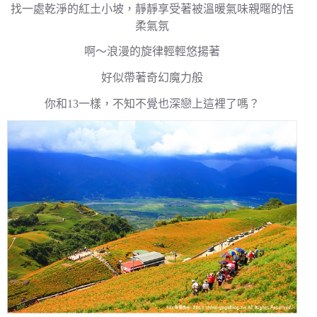
找一處乾淨的紅土小坡，靜靜享受著被溫暖氣味親暱的恬
柔氣氛
啊～浪漫的旋律輕輕悠揚著
好似帶著奇幻魔力般
你和13一樣，不知不覺也深戀上這裡了嗎？