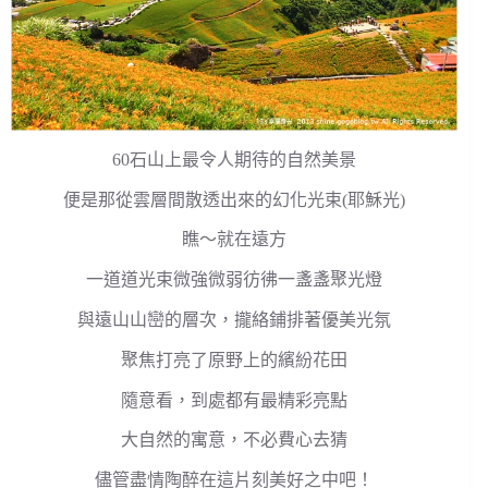
60石山上最令人期待的自然美景
便是那從雲層間散透出來的幻化光束(耶穌光)
瞧～就在遠方
一道道光束微強微弱彷彿一盞盞聚光燈
與遠山山巒的層次，攏絡鋪排著優美光氛
聚焦打亮了原野上的繽紛花田
隨意看，到處都有最精彩亮點
大自然的寓意，不必費心去猜
儘管盡情陶醉在這片刻美好之中吧！